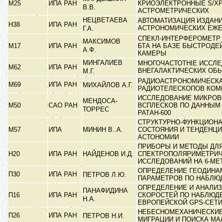
М25
ИПА РАН
КРИОЭЛЕКТРОННЫЕ S/X
В.В.
АСТРОМЕТРИЧЕСКИХ
НЕЦВЕТАЕВА
АВТОМАТИЗАЦИЯ ИЗДАН
Н38
ИПА РАН
АСТРОНОМИЧЕСКИХ ЕЖ
Г.А.
СПЕКЛ-ИНТЕРФЕРОМЕТР 
МАКСИМОВ
М17
ИПА РАН
БТА НА БАЗЕ БЫСТРОДЕ
А.Ф.
КАМЕРЫ
МИНГАЛИЕВ
МНОГОЧАСТОТНІЕ ИССЛ
М62
ИПА РАН
ВНЕГАЛАКТИЧЕСКИХ ОБЬ
М.Г.
РАДИОАСТРОНОМИЧЕСК
М69
ИПА РАН
МИХАЙЛОВ А.Г.
РАДИОТЕЛЕСКОПОВ КО
ИССЛЕДОВАНИЕ МИКРО
МЕНДОСА-
М50
САО РАН
ВСПЛЕСКОВ ПО ДАННЫМ
ТОРРЕС
РАТАН-600
СТРУКТУРНО-ФУНКЦИОН
М57
ИПА
МИНИН В..А.
СОСТОЯНИЯ И ТЕНДЕНЦИ
АСТОНОМИИ
ПРИБОРЫ И МЕТОДЫ ДЛ
Н20
ИПА РАН
НАЙДЕНОВ И.Д.
СПЕКТРОПОЛЯРИМЕТРИ
ИССЛЕДОВАНИЙ НА 6-М
ОПРЕДЕЛЕНИЕ ГЕОДИНА
П30
ИПА РАН
ПЕТРОВ Л.Ю.
ПАРАМЕТРОВ ПО НАБЛ
ОПРЕДЕЛЕНИЕ И АНАЛИЗ
ПАНАФИДИНА
П16
ИПА РАН
СКОРОСТЕЙ ПО НАБЛЮД
Н.А.
ЕВРОПЕЙСКОЙ GPS-СЕТ
НЕБЕСНОМЕХАНИЧЕСКИЕ
П26
ИПА РАН
ПЕТРОВ Н.И.
МИГРАЦИИ И ПОИСКА М