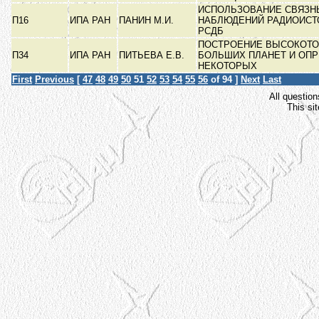
ИСПОЛЬЗОВАНИЕ СВЯЗН
П16
ИПА РАН
ПАНИН М.И.
НАБЛЮДЕНИЙ РАДИОИСТ
РСДБ
ПОСТРОЕНИЕ ВЫСОКОТ
П34
ИПА РАН
ПИТЬЕВА Е.В.
БОЛЬШИХ ПЛАНЕТ И ОП
НЕКОТОРЫХ
First
Previous
[
47
48
49
50
51
52
53
54
55
56
of 94 ]
Next
Last
All question
This si