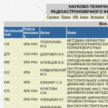
НАУКОВО-ТЕХНІЧН
РАДІОАСТРОНОМІЧНОГО ІН
Головна
Пошук
УДК
Книги
Журнали
Все
Робота
Авторський
виконана
Автор
Назва
знак
в
МЕТОДИКА ОБРАБОТКИ
ГЕНЕРАЛОВА
Г34
ИПА РАН
РАДИОГОЛОГРАФИЧЕСКИ
Ю.Е.
ПОЛНОПОВОРОТНЫХ
СПЕКТРАЛЬНЫЕ ХАРАКТ
Д79
САО РАН
ДУБРОВИЧ В.К.
ИССЛЕДОВАНИЯ РАННЕЙ
ОПРЕДЕЛЕНИЕ МАСС МА
К89
ИПА РАН
КУЗНЕЦОВ В.Б.
ВЗАИМНЫМ ВОЗМУЩЕН
ПОСТРОЕНИЕ СПУТНИКО
КАЙДАНОВСКИЙ
К12
ИПА
ПЕРЕДАЧИ ДАННЫХ ДЛЯ
М.Н.
РАДИОИНТЕРФЕРОМЕТР
ПОСТУПАТЕЛЬНОЕ И ВР
К49
ИПА
КЛИОНЕР С.А.
ДВИЖЕНИЕ НЕБЕСНЫХ 
КОЧЕТОВА
ОПРЕДЕЛЕНИЕ МАСС ПЛ
К75
ИПА РАН
ДИНАМИЧЕСКИМ МЕТОД
О.М.
УЛУЧШЕНИЕ ШИРОКОПО
Л82
ИПА РАН
ЛУБЕШКИН Н.Г.
ПРОМЕЖУТОЧНЫХ ЧАСТО
ВЫСОКОЧУВСТВИТЕЛЬН
МАРДЫШКИН