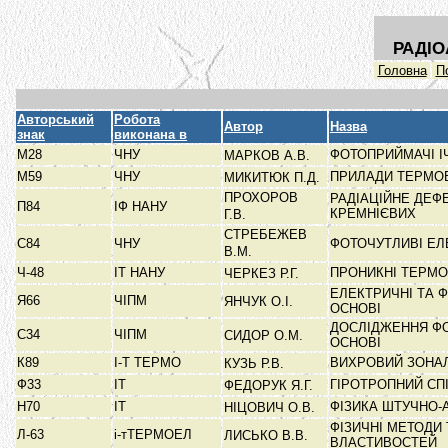
РАДІО
Головна
П
Авторський
Робота
Автор
Назва
знак
виконана в
М28
ЧНУ
ФОТОПРИЙМАЧІ І
МАРКОВ А.В.
М59
ЧНУ
ПРИЛАДИ ТЕРМОЕ
МИКИТЮК П.Д.
ПРОХОРОВ
РАДІАЦІЙНЕ ДЕФ
П84
ІФ НАНУ
КРЕМНІЄВИХ
Г.В.
СТРЕБЕЖЕВ
С84
ЧНУ
ФОТОЧУТЛИВІ ЕЛ
В.М.
Ч-48
ІТ НАНУ
ПРОНИКНІ ТЕРМО
ЧЕРКЕЗ Р.Г.
ЕЛЕКТРИЧНІ ТА 
Я66
ЧІПМ
ЯНЧУК О.І.
ОСНОВІ
ДОСЛІДЖЕННЯ ФО
С34
ЧІПМ
СИДОР О.М.
ОСНОВІ
К89
І-Т ТЕРМО
ВИХРОВИЙ ЗОНА
КУЗЬ Р.В.
Ф33
ІТ
ГІРОТРОПНИЙ С
ФЕДОРУК Я.Г.
Н70
ІТ
ФІЗИКА ШТУЧНО
НІЦОВИЧ О.В.
ФІЗИЧНІ МЕТОДИ
Л-63
і-тТЕРМОЕЛ
ЛИСЬКО В.В.
ВЛАСТИВОСТЕЙ