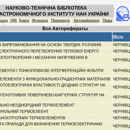
НАУКОВО-ТЕХНІЧНА БІБЛІОТЕКА
АСТРОНОМІЧНОГО ІНСТИТУТУ НАН УКРАЇНИ
ошук
УДК
Книги
Журнали
Препринти
Автореферати
Праці
Все Авторефераты
Місто
Ч ВИПРОМІНЮВАННЯ НА ОСНОВІ ТВЕРДИХ РОЗЧИНІВ
ЧЕРНІВЦ
ЛЕКТРИЧНОГО ПЕРЕТВОРЕННЯ ТЕПЛОВОЇ ЕНЕРГІЇ
ЧЕРНІВЦ
ЕКТОУТВОРЕННЯ І МЕХАНІЧНІ НАПРУЖЕННЯ В
ЧЕРНІВЦ
ЕМЕНТИ І ТОНКОПЛІВКОВІ ІНТЕРФЕРЕНЦІЙНІ ФІЛЬТРИ
ЧЕРНІВЦ
ЕЛЕМЕНТИ З ФУНКЦІОНАЛЬНО-ГРАДІЄНТНИХ МАТЕРІАЛІВ
ЧЕРНІВЦ
ФОТОЕЛЕКТРИЧНІ ВЛАСТИВОСТІ ДІОДНИХ СТРУКТУР НА
ЧЕРНІВЦ
ТОЧУТЛИВИХ ПОВЕРХНЕВО-БАР"ЄРНИХ СТРУКТУР НА
ЧЕРНІВЦ
ЛЬНО-НЕОДНОРІДНИЙ ТЕРМОЕЛЕМЕНТ
ЧЕРНІВЦ
ПІРАЛЬНИЙ ТЕРМОЕЛЕЕНТ
ЧЕРНІВЦ
-АНІЗОТРОПНИХ ТЕРМОЕЛЕМЕНТІВ
ЧЕРНІВЦ
 ТА ПРИЛАДИ ДЛЯ ВИЗНАЧЕННЯ ТЕРМОЕЛЕКТРИЧНИХ
ЧЕРНІВЦ