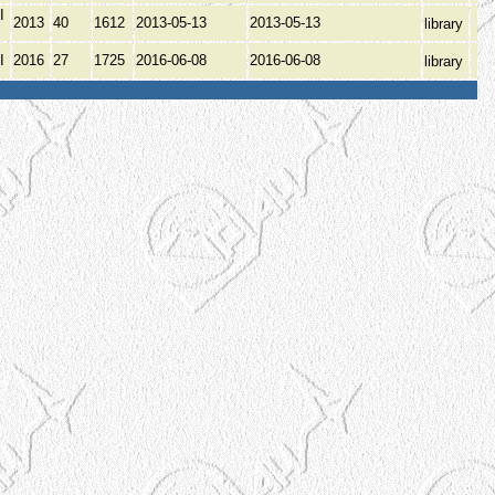
І
2013
40
1612
2013-05-13
2013-05-13
library
І
2016
27
1725
2016-06-08
2016-06-08
library