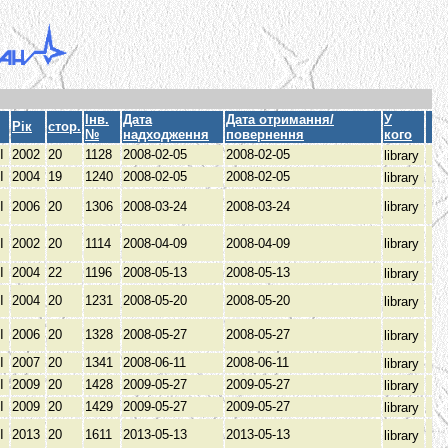
Інв.
Дата
Дата отримання/
У
Рік
стор.
№
надходження
повернення
кого
І
2002
20
1128
2008-02-05
2008-02-05
library
І
2004
19
1240
2008-02-05
2008-02-05
library
І
2006
20
1306
2008-03-24
2008-03-24
library
І
2002
20
1114
2008-04-09
2008-04-09
library
І
2004
22
1196
2008-05-13
2008-05-13
library
І
2004
20
1231
2008-05-20
2008-05-20
library
І
2006
20
1328
2008-05-27
2008-05-27
library
І
2007
20
1341
2008-06-11
2008-06-11
library
І
2009
20
1428
2009-05-27
2009-05-27
library
І
2009
20
1429
2009-05-27
2009-05-27
library
І
2013
20
1611
2013-05-13
2013-05-13
library