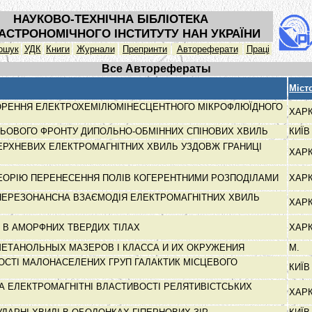
НАУКОВО-ТЕХНІЧНА БІБЛІОТЕКА
АСТРОНОМІЧНОГО ІНСТИТУТУ НАН УКРАЇНИ
ошук
УДК
Книги
Журнали
Препринти
Автореферати
Праці
Все Авторефераты
Міст
ОРЕННЯ ЕЛЕКТРОХЕМІЛЮМІНЕСЦЕНТНОГО МІКРОФЛЮЇДНОГО
ХАР
ЬОВОГО ФРОНТУ ДИПОЛЬНО-ОБМІННИХ СПІНОВИХ ХВИЛЬ
КИЇ
РХНЕВИХ ЕЛЕКТРОМАГНІТНИХ ХВИЛЬ УЗДОВЖ ГРАНИЦІ
ХАР
ТЕОРІЮ ПЕРЕНЕСЕННЯ ПОЛІВ КОГЕРЕНТНИМИ РОЗПОДІЛАМИ
ХАР
НЕРЕЗОНАНСНА ВЗАЄМОДІЯ ЕЛЕКТРОМАГНІТНИХ ХВИЛЬ
ХАР
И В АМОРФНИХ ТВЕРДИХ ТІЛАХ
ХАР
ЕТАНОЛЬНЫХ МАЗЕРОВ І КЛАССА И ИХ ОКРУЖЕНИЯ
М.
ОСТІ МАЛОНАСЕЛЕНИХ ГРУП ГАЛАКТИК МІСЦЕВОГО
КИЇ
А ЕЛЕКТРОМАГНІТНІ ВЛАСТИВОСТІ РЕЛЯТИВІСТСЬКИХ
ХАР