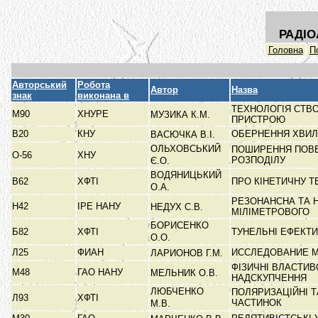
РАДІО
Головна
П
Авторський
Робота
Автор
Назва
знак
виконана в
ТЕХНОЛОГІЯ СТВ
М90
ХНУРЕ
МУЗИКА К.М.
ПРИСТРОЮ
В20
КНУ
ОБЕРНЕННЯ ХВИЛ
ВАСЮЧКА В.І.
ОЛЬХОВСЬКИЙ
ПОШИРЕННЯ ПОВЕ
О-56
ХНУ
РОЗПОДІЛУ
Є.О.
ВОДЯНИЦЬКИЙ
В62
ХФТІ
ПРО КІНЕТИЧНУ 
О.А.
РЕЗОНАНСНА ТА 
Н42
ІРЕ НАНУ
НЕДУХ С.В.
МІЛІМЕТРОВОГО
БОРИСЕНКО
Б82
ХФТІ
ТУНЕЛЬНІ ЕФЕКТ
О.О.
Л25
ФИАН
ИССЛЕДОВАНИЕ М
ЛАРИОНОВ Г.М.
ФІЗИЧНІ ВЛАСТИВ
М48
ГАО НАНУ
МЕЛЬНИК О.В.
НАДСКУПЧЕННЯ
ЛЮБЧЕНКО
ПОЛЯРИЗАЦІЙНІ Т
Л93
ХФТІ
ЧАСТИНОК
М.В.