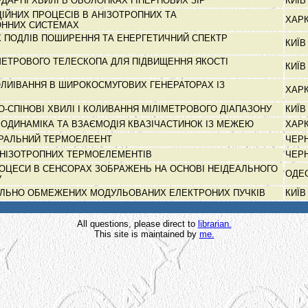
УДАРНІ ХВИЛІ В ОБОЛОНКАХ ГІПЕРНОВИХ ЗІР
КИЇ
ІЙНИХ ПРОЦЕСІВ В АНІЗОТРОПНИХ ТА
ХАР
ОННИХ СИСТЕМАХ
Х ПОДЛІВ ПОШИРЕННЯ ТА ЕНЕРГЕТИЧНИЙ СПЕКТР
КИЇ
МЕТРОВОГО ТЕЛЕСКОПА ДЛЯ ПІДВИЩЕННЯ ЯКОСТІ
КИЇ
ОЛИІВАННЯ В ШИРОКОСМУГОВИХ ГЕНЕРАТОРАХ ІЗ
ХАР
-СПІНОВІ ХВИЛІ І КОЛИВАННЯ МІЛІМЕТРОВОГО ДІАПАЗОНУ
КИЇ
РОДИНАМІКА ТА ВЗАЄМОДІЯ КВАЗІЧАСТИНОК ІЗ МЕЖЕЮ
ХАР
ІРАЛЬНИЙ ТЕРМОЕЛЕЕНТ
ЧЕР
АНІЗОТРОПНИХ ТЕРМОЕЛЕМЕНТІВ
ЧЕР
РОЦЕСИ В СЕНСОРАХ ЗОБРАЖЕНЬ НА ОСНОВІ НЕІДЕАЛЬНОГО
ОДЕ
У
АЛЬНО ОБМЕЖЕНИХ МОДУЛЬОВАНИХ ЕЛЕКТРОНИХ ПУЧКІВ
КИЇ
All questions, please direct to
librarian.
This site is maintained by
me.