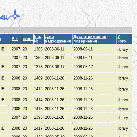
Інв.
Дата
Дата отримання/
У
о
Рік
стор.
№
надходження
повернення
кого
КІВ
2007
20
1385
2008-06-11
2008-06-11
library
В
2007
20
1359
2008-06-11
2008-06-11
library
КІВ
2007
20
1378
2008-06-17
2008-06-17
library
КІВ
2008
20
1409
2008-11-26
2008-11-26
library
КІВ
2008
20
1412
2008-11-26
2008-11-26
library
КІВ
2008
20
1414
2008-11-26
2008-11-26
library
2008
20
1415
2008-11-26
2008-11-26
library
В
2007
20
1395
2008-11-26
2008-11-26
library
КІВ
2008
20
1417
2008-11-26
2008-11-26
library