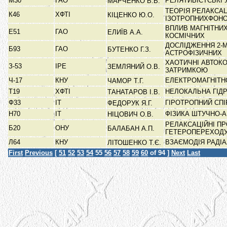
М30
ГАО
РЕЛЯТИВІСТСЬКІ 
МАРЧЕНКО В.В.
ТЕОРІЯ РЕЛАКСАЦ
К46
ХФТІ
КІЦЕНКО Ю.О.
ІЗОТРОПНИХФОН
ВПЛИВ МАГНІТНИ
Е51
ГАО
ЕЛИЇВ А.А.
КОСМІЧНИХ
ДОСЛІДЖЕННЯ 2-
Б93
ГАО
БУТЕНКО Г.З.
АСТРОФІЗИЧНИХ
ХАОТИЧНІ АВТОК
З-53
ІРЕ
ЗЕМЛЯНИЙ О.В.
ЗАТРИМКОЮ
Ч-17
КНУ
ЕЛЕКТРОМАГНІТНО
ЧАМОР Т.Г.
Т19
ХФТІ
НЕЛОКАЛЬНА ГІД
ТАНАТАРОВ І.В.
Ф33
ІТ
ГІРОТРОПНИЙ СП
ФЕДОРУК Я.Г.
Н70
ІТ
ФІЗИКА ШТУЧНО-
НІЦОВИЧ О.В.
РЕЛАКСАЦІЙНІ П
Б20
ОНУ
БАЛАБАН А.П.
ГЕТЕРОПЕРЕХОД
Л64
КНУ
ВЗАЄМОДІЯ РАДІ
ЛІТОШЕНКО Т.Є.
First
Previous
[
51
52
53
54
55
56
57
58
59
60
of 94 ]
Next
Last