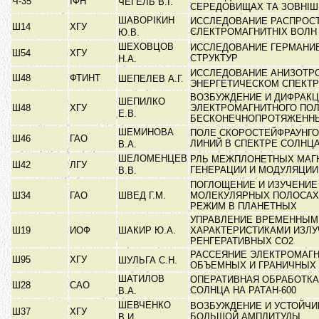
Ч-35
ІФН
ЧЕГЕЛЬ В.І.
СЕРЕДОВИЩАХ ТА ЗОВНІШ
ШАВОРІКИН
ИССЛЕДОВАНИЕ РАСПРОС
Ш14
ХГУ
ЄЛЕКТРОМАГНИТНІХ ВОЛН
Ю.В.
ШЕХОВЦОВ
ИССЛЕДОВАНИЕ ГЕРМАНИЕВ
Ш54
ХГУ
СТРУКТУР
Н.А.
ИССЛЕДОВАНИЕ АНИЗОТР
Ш48
ФТИНТ
ШЕПЕЛЕВ А.Г.
ЭНЕРГЕТИЧЕСКОМ СПЕКТ
ВОЗБУЖДЕНИЕ И ДИФРАК
ШЕПИЛКО
Ш48
ХГУ
ЭЛЕКТРОМАГНИТНОГО ПОЛ
Е.В.
БЕСКОНЕЧНОПРОТЯЖЕНН
ШЕМИНОВА
ПОЛЕ СКОРОСТЕЙФРАУНГ
Ш46
ГАО
ЛИНИЙ В СПЕКТРЕ СОЛНЦ
В.А.
ШЕЛОМЕНЦЕВ
РЛЬ МЕЖПЛОНЕТНЫХ МАГ
Ш42
ЛГУ
ГЕНЕРАЦИИ И МОДУЛЯЦИ
В.В.
ПОГЛОЩЕНИЕ И ИЗУЧЕНИЕ
Ш34
ГАО
ШВЕД Г.М.
МОЛЕКУЛЯРНЫХ ПОЛОСАХ
РЕЖИМ В ПЛАНЕТНЫХ
УПРАВЛЕНИЕ ВРЕМЕННЫМ
Ш19
ИОФ
ШАКИР Ю.А.
ХАРАКТЕРИСТИКАМИ ИЗЛУ
РЕНГЕРАТИВНЫХ СО2
РАССЕЯНИЕ ЭЛЕКТРОМАГН
Ш95
ХГУ
ШУЛЬГА С.Н.
ОБЪЕМНЫХ И ГРАНИЧНЫХ
ШАТИЛОВ
ОПЕРАТИВНАЯ ОБРАБОТК
Ш28
САО
СОЛНЦА НА РАТАН-600
В.А.
ШЕВЧЕНКО
ВОЗБУЖДЕНИЕ И УСТОЙЧИ
Ш37
ХГУ
БОЛЬШОЙ АМПЛИТУДЫ
В.И.