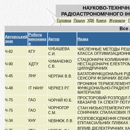
НАУКОВО-ТЕХНІЧН
РАДІОАСТРОНОМІЧНОГО ІН
Головна
Пошук
УДК
Книги
Журнали
Все
Робота
Авторський
виконана
Автор
Назва
знак
в
ЧУБАШЕВА
ЧИСЛЕННЫЕ МЕТОДЫ РЕШ
Ч-82
КГУ
КЛАССА ОПТИМИЗАЦИОНН
С.И.
СТАЦІОНАРНІ КОЛИВАННЯ 
ЧУМАЧЕНКО
Ч-90
ХДТУ
НЕСТАЦІОНАРНІ ЕЛЕКТРОМ
С.В.
ЦИЛІНДРИЧНИХ
БАГАТОФУНКЦІОНАЛЬНІ РІ
Ч-45
ЛНУ
ЧЕРПАК В.В.
СЕНСОРИ ФІЗИЧНИХ ВЕЛИ
ПРОНИКНІ ТЕРМОЕЛЕМЕНТ
Ч-48
ІТ НАНУ
ЧЕРКЕЗ Р.Г.
ФУНКЦІОНАЛЬНО-ГРАДІЄН
МАТЕРІАЛІВ
ПРОСТОРОВИЙ РОЗПОДІЛ Г
Ч-75
ГАО
ЧОРНІЙ Ю.Б.
КВАЗАРІВ ТА СПЕКТР ПОТ
ЧОРНОГОР
СТАН НИЗЬКОТЕМПЕРАТУР
Ч-75
ГАО
СОНЯЧНИХ СПАЛАХОВИХ 
С.М.
РОЗПОВСЮДЖЕННЯ СПІНОВ
Ч-34
КНУ
ЧЕВНЮК Л.В.
ЕПІТАКСІАЛЬНИХ ПЛІВКАХ
ВПЛИВ ДІЕЛЕКТРИЧНИХ Х