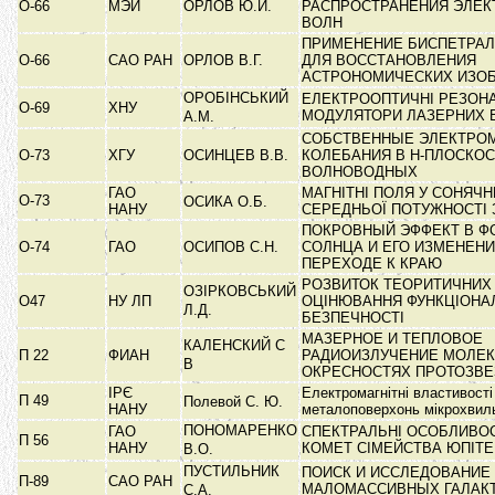
О-66
МЭИ
ОРЛОВ Ю.И.
РАСПРОСТРАНЕНИЯ ЭЛЕ
ВОЛН
ПРИМЕНЕНИЕ БИСПЕТРАЛ
О-66
САО РАН
ОРЛОВ В.Г.
ДЛЯ ВОССТАНОВЛЕНИЯ
АСТРОНОМИЧЕСКИХ ИЗО
ОРОБІНСЬКИЙ
ЕЛЕКТРООПТИЧНІ РЕЗОНА
О-69
ХНУ
МОДУЛЯТОРИ ЛАЗЕРНИХ 
А.М.
СОБСТВЕННЫЕ ЭЛЕКТРО
О-73
ХГУ
ОСИНЦЕВ В.В.
КОЛЕБАНИЯ В Н-ПЛОСКО
ВОЛНОВОДНЫХ
ГАО
МАГНІТНІ ПОЛЯ У СОНЯЧ
О-73
ОСИКА О.Б.
НАНУ
СЕРЕДНЬОЇ ПОТУЖНОСТІ
ПОКРОВНЫЙ ЭФФЕКТ В Ф
О-74
ГАО
ОСИПОВ С.Н.
СОЛНЦА И ЕГО ИЗМЕНЕНИ
ПЕРЕХОДЕ К КРАЮ
РОЗВИТОК ТЕОРИТИЧНИХ
ОЗІРКОВСЬКИЙ
О47
НУ ЛП
ОЦІНЮВАННЯ ФУНКЦІОНА
Л.Д.
БЕЗПЕЧНОСТІ
МАЗЕРНОЕ И ТЕПЛОВОЕ
КАЛЕНСКИЙ С
П 22
ФИАН
РАДИОИЗЛУЧЕНИЕ МОЛЕК
В
ОКРЕСНОСТЯХ ПРОТОЗВ
ІРЄ
Електромагнітні властивості
П 49
Полевой С. Ю.
НАНУ
металоповерхонь мікрохвил
ПОНОМАРЕНКО
ГАО
СПЕКТРАЛЬНІ ОСОБЛИВОС
П 56
НАНУ
КОМЕТ СІМЕЙСТВА ЮПІТ
В.О.
ПУСТИЛЬНИК
ПОИСК И ИССЛЕДОВАНИ
П-89
САО РАН
МАЛОМАССИВНЫХ ГАЛАК
С.А.