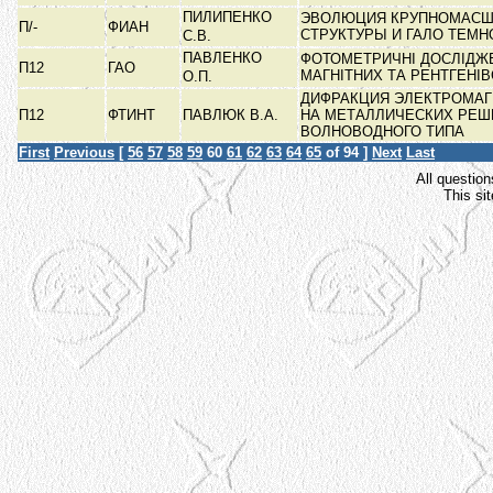
ПИЛИПЕНКО
ЭВОЛЮЦИЯ КРУПНОМАСШ
П/-
ФИАН
СТРУКТУРЫ И ГАЛО ТЕМ
С.В.
ПАВЛЕНКО
ФОТОМЕТРИЧНІ ДОСЛІДЖ
П12
ГАО
МАГНІТНИХ ТА РЕНТГЕНІ
О.П.
ДИФРАКЦИЯ ЭЛЕКТРОМАГ
П12
ФТИНТ
ПАВЛЮК В.А.
НА МЕТАЛЛИЧЕСКИХ РЕШ
ВОЛНОВОДНОГО ТИПА
First
Previous
[
56
57
58
59
60
61
62
63
64
65
of 94 ]
Next
Last
All question
This si