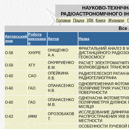
НАУКОВО-ТЕХНІЧН
РАДІОАСТРОНОМІЧНОГО ІН
Головна
Пошук
УДК
Книги
Журнали
Все
Робота
Авторський
виконана
Автор
Назва
знак
в
ФРАКТАЛЬНИЙ АНАЛІЗ В 
ОНІЩЕНКО
О-58
ХНУРЕ
ДИСТАНЦІЙНОГО РАДІОЗ
А.А.
ГЕОКОСМОСУ
ОНУФРИЕНКО
РАСЧЕТ ЭЛЕКТРОМАГНИТ
О-59
ХГУ
ВОЛНОВОДНЫХ ТРАНСФО
В.М.
ОПЕЙКИНА
РАДИОТЕЛЕСКОП РАТАН-6
О-60
САО
РАДИОГЕЛИОГРАФА
Л.В.
ОДНОВРЕМЕННАЯ ФОТОМ
ОПАНАСЕНКО
О-60
ГАО
ПОЛЯРИМЕТРИЯ УЧАСТКО
Н.В.
ПОВЕРХНОСТИ
ОДНОЧАСНА ФОТОМЕТРІЯ
ОПАНАСЕНКО
О-60
ГАО
ПОЛЯРИМЕТРІЯ ДІЛЯНОК 
М.В.
МІСЯЦЯ
ИССЛЕДОВАНИЕ ДИФФРА
ОРОЗОБАКОВ
О-63
ИФМ
РАСПРОСТРАНЕНИЯ УКВ В
Т.
МЕСТНОСТИ
ОСОБЕННОСТИ ЛУЧЕВОЙ 