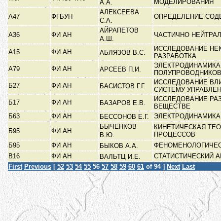
МОДЕЛИРОВАНИЯ
А.А.
АЛЕКСЕЕВА
А47
ФГБУН
ОПРЕДЕЛЕНИЕ СОДЕ
С.А.
АЙРАПЕТОВ
А36
ФИ АН
ЧАСТИЧНО НЕЙТРА
А.Ш.
ИССЛЕДОВАНИЕ НЕ
А15
ФИ АН
АБЛЯЗОВ В.С.
РАЗРАБОТКА
ЭЛЕКТРОДИНАМИКА
А79
ФИ АН
АРСЕЕВ П.И.
ПОЛУПРОВОДНИКО
ИССЛЕДОВАНИЕ ВЛ
Б27
ФИ АН
БАСИСТОВ Г.Г.
СИСТЕМУ УПРАВЛЕ
ИССЛЕДОВАНИЕ РА
Б17
ФИ АН
БАЗАРОВ Е.В.
ВЕЩЕСТВЕ
Б63
ФИ АН
ЭЛЕКТРОДИНАМИКА
БЕССОНОВ Е.Г.
БЫЧЕНКОВ
КИНЕТИЧЕСКАЯ ТЕО
Б95
ФИ АН
ПРОЦЕССОВ
В.Ю.
Б95
ФИ АН
ФЕНОМЕНОЛОГИЧЕС
БЫКОВ А.А.
В16
ФИ АН
СТАТИСТИЧЕСКИЙ 
ВАЛЬТЦ И.Е.
First
Previous
[
52
53
54
55
56
57
58
59
60
61
of 94 ]
Next
Last