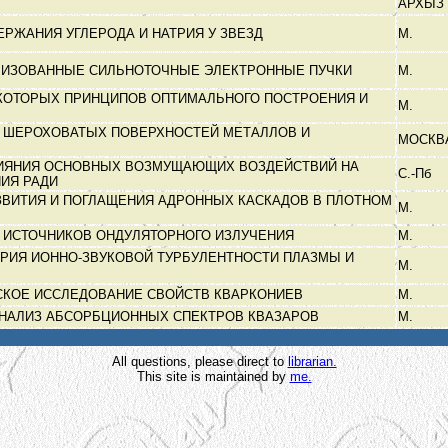
АРХЫЗ
РЖАНИЯ УГЛЕРОДА И НАТРИЯ У ЗВЕЗД
М.
ЛИЗОВАННЫЕ СИЛЬНОТОЧНЫЕ ЭЛЕКТРОННЫЕ ПУЧКИ
М.
КОТОРЫХ ПРИНЦИПОВ ОПТИМАЛЬНОГО ПОСТРОЕНИЯ И
М.
 ШЕРОХОВАТЫХ ПОВЕРХНОСТЕЙ МЕТАЛЛОВ И
МОСКВ
В
ИЯНИЯ ОСНОВНЫХ ВОЗМУЩАЮЩИХ ВОЗДЕЙСТВИЙ НА
С.-Пб
НИЯ РАДИ
ЗВИТИЯ И ПОГЛАЩЕНИЯ АДРОННЫХ КАСКАДОВ В ПЛОТНОМ
М.
 ИСТОЧНИКОВ ОНДУЛЯТОРНОГО ИЗЛУЧЕНИЯ
М.
РИЯ ИОННО-ЗВУКОВОЙ ТУРБУЛЕНТНОСТИ ПЛАЗМЫ И
М.
КОЕ ИССЛЕДОВАНИЕ СВОЙСТВ КВАРКОНИЕВ
М.
АНАЛИЗ АБСОРБЦИОННЫХ СПЕКТРОВ КВАЗАРОВ
М.
All questions, please direct to
librarian.
This site is maintained by
me.