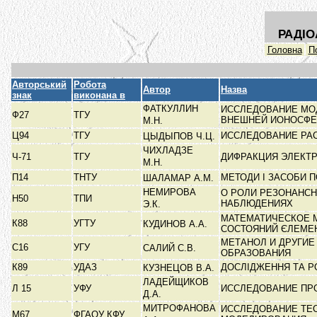
РАДІО
Головна
П
Авторський
Робота
Автор
Назва
знак
виконана в
ФАТКУЛЛИН
ИССЛЕДОВАНИЕ МОД
Ф27
ТГУ
ВНЕШНЕЙ ИОНОСФ
М.Н.
Ц94
ТГУ
ИССЛЕДОВАНИЕ РАС
ЦЫДЫПОВ Ч.Ц.
ЧИХЛАДЗЕ
Ч-71
ТГУ
ДИФРАКЦИЯ ЭЛЕКТ
М.Н.
П14
ТНТУ
МЕТОДИ І ЗАСОБИ 
ШАЛАМАР А.М.
НЕМИРОВА
О РОЛИ РЕЗОНАНС
Н50
ТПИ
НАБЛЮДЕНИЯХ
Э.К.
МАТЕМАТИЧЕСКОЕ 
К88
УГТУ
КУДИНОВ А.А.
СОСТОЯНИЙ ЄЛЕМЕ
МЕТАНОЛ И ДРУГИЕ
С16
УГУ
САЛИЙ С.В.
ОБРАЗОВАНИЯ
К89
УДАЗ
ДОСЛІДЖЕННЯ ТА Р
КУЗНЕЦОВ В.А.
ЛАДЕЙЩИКОВ
Л 15
УФУ
ИССЛЕДОВАНИЕ ПР
Д.А.
МИТРОФАНОВА
ИССЛЕДОВАНИЕ ТЕ
М67
ФГАОУ КФУ