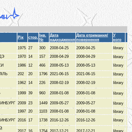
Інв.
Дата
Дата отримання/
У
Рік
стор.
№
надходження
повернення
кого
1975
27
300
2008-04-25
2008-04-25
library
УДЭ
1970
14
157
2008-04-29
2008-04-29
library
СИ
1986
12
466
2008-05-13
2008-05-13
library
ПІЛЬ
202
20
1796
2021-06-15
2021-06-15
library
1962
14
226
2008-02-19
2008-02-19
library
Ь
1999
39
960
2008-01-08
2008-01-08
library
РИНБУРГ
2009
23
1449
2009-05-27
2009-05-27
library
1997
20
1103
2008-01-08
2008-01-08
library
РИНБУРГ
2016
17
1738
2016-12-26
2016-12-26
library
Й
2017
16
1754
2017-12-21
2017-12-21
library