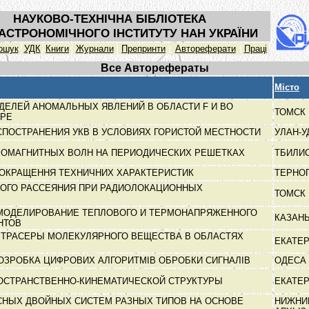
НАУКОВО-ТЕХНІЧНА БІБЛІОТЕКА
АСТРОНОМІЧНОГО ІНСТИТУТУ НАН УКРАЇНИ
ошук
УДК
Книги
Журнали
Препринти
Автореферати
Праці
Все Авторефераты
Місто
ЕЛЕЙ АНОМАЛЬНЫХ ЯВЛЕНИЙ В ОБЛАСТИ F И ВО
ТОМСК
ЕРЕ
ПОСТРАНЕНИЯ УКВ В УСЛОВИЯХ ГОРИСТОЙ МЕСТНОСТИ
УЛАН-
РОМАГНИТНЫХ ВОЛН НА ПЕРИОДИЧЕСКИХ РЕШЕТКАХ
ТБИЛИ
ПОКРАЩЕННЯ ТЕХНИЧНИХ ХАРАКТЕРИСТИК
ТЕРНО
НОГО РАССЕЯНИЯ ПРИ РАДИОЛОКАЦИОННЫХ
ТОМСК
МОДЕЛИРОВАНИЕ ТЕПЛОВОГО И ТЕРМОНАПРЯЖЕННОГО
КАЗАН
НТОВ
 ТРАСЕРЫ МОЛЕКУЛЯРНОГО ВЕЩЕСТВА В ОБЛАСТЯХ
ЕКАТЕ
ОЗРОБКА ЦИФРОВИХ АЛГОРИТМІВ ОБРОБКИ СИГНАЛІВ
ОДЕСА
ОСТРАНСТВЕННО-КИНЕМАТИЧЕСКОЙ СТРУКТУРЫ
ЕКАТЕ
СНЫХ ДВОЙНЫХ СИСТЕМ РАЗНЫХ ТИПОВ НА ОСНОВЕ
НИЖНИ