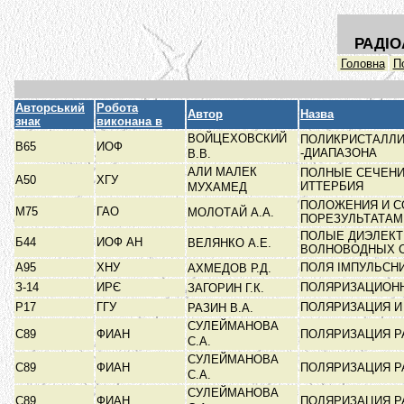
РАДІО
Головна
П
Авторський
Робота
Автор
Назва
знак
виконана в
ВОЙЦЕХОВСКИЙ
ПОЛИКРИСТАЛЛИ
В65
ИОФ
-ДИАПАЗОНА
В.В.
АЛИ МАЛЕК
ПОЛНЫЕ СЕЧЕНИ
А50
ХГУ
ИТТЕРБИЯ
МУХАМЕД
ПОЛОЖЕНИЯ И С
М75
ГАО
МОЛОТАЙ А.А.
ПОРЕЗУЛЬТАТА
ПОЛЫЕ ДИЭЛЕКТ
Б44
ИОФ АН
ВЕЛЯНКО А.Е.
ВОЛНОВОДНЫХ 
А95
ХНУ
ПОЛЯ ІМПУЛЬСНИ
АХМЕДОВ Р.Д.
З-14
ИРЄ
ПОЛЯРИЗАЦИОНН
ЗАГОРИН Г.К.
Р17
ГГУ
ПОЛЯРИЗАЦИЯ И
РАЗИН В.А.
СУЛЕЙМАНОВА
С89
ФИАН
ПОЛЯРИЗАЦИЯ Р
С.А.
СУЛЕЙМАНОВА
С89
ФИАН
ПОЛЯРИЗАЦИЯ Р
С.А.
СУЛЕЙМАНОВА
С89
ФИАН
ПОЛЯРИЗАЦИЯ Р