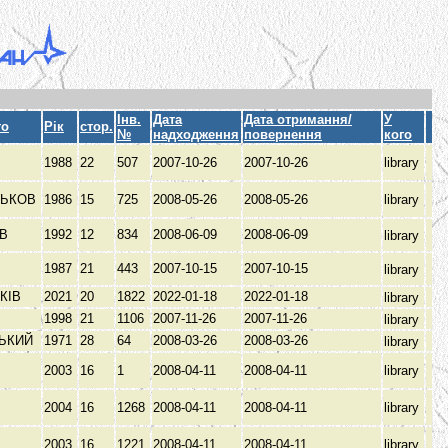
Інв.
Дата
Дата отримання/
У
то
Рік
стор.
№
надходження
повернення
кого
1988
22
507
2007-10-26
2007-10-26
library
РЬКОВ
1986
15
725
2008-05-26
2008-05-26
library
ЕВ
1992
12
834
2008-06-09
2008-06-09
library
1987
21
443
2007-10-15
2007-10-15
library
КІВ
2021
20
1822
2022-01-18
2022-01-18
library
1998
21
1106
2007-11-26
2007-11-26
library
РЬКИЙ
1971
28
64
2008-03-26
2008-03-26
library
2003
16
1
2008-04-11
2008-04-11
library
2004
16
1268
2008-04-11
2008-04-11
library
2003
16
1221
2008-04-11
2008-04-11
library