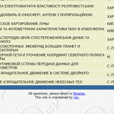
ТА ЕЛЕКТРОМАГНІТНІ ВЛАСТИВОСТІ РЕЛЯТИВІСТСЬКИХ
ХАР
ДІОХВИЛЬ В ІОНОСФЕРІ, АНТЕНИ З ПОЛЯРИЗАЦІЙНОЮ
ХАР
ЕСКОЕ КАРТИРОВАНИЕ ЛУНЫ
КИ
І ТА ФОТОМЕТРИЧНІ ХАРАКТЕРИСТИКИ ПИЛУ В АТМОСФЕРАХ
КИЇ
СТЕРОЇДІВ:UBVRI СПОСТЕРЕЖЕННЯ,БАНК ДАНИХ ТА
ХАР
АНАЛІЗ
СОКОТОЧНЫХ ЭФЕМЕРИД БОЛЬШИХ ПЛАНЕТ И
С.-
НЕКОТОРЫХ
ОРНОЙ СЕТИ И УТОЧНЕНИЕ КООРДИНАТ СЕВЕРНОГО ПОЛЮСА
М.
ЕРЫ
УТНИКОВОЙ ССТЕМЫ ПЕРЕДАЧИ ДАННЫХ ДЛЯ
С.-
РОМЕТРОВ
-ВРАЩАТЕЛЬНОЕ ДВИЖЕНИЕ В СИСТЕМЕ ДВОЙНОГО
С.-
Е И ВРАЩАТЕЛЬНОЕ ДВИЖЕНИЕ НЕБЕСНЫХ ТЕЛ
С.-
All questions, please direct to
librarian.
This site is maintained by
me.