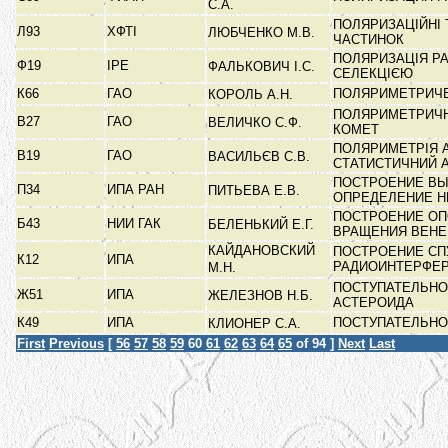
С.А.
ПОЛЯРИЗАЦІЙНІ 
Л93
ХФТІ
ЛЮБЧЕНКО М.В.
ЧАСТИНОК
ПОЛЯРИЗАЦІЯ РА
Ф19
ІРЕ
ФАЛЬКОВИЧ І.С.
СЕЛЕКЦІЄЮ
К66
ГАО
ПОЛЯРИМЕТРИЧ
КОРОЛЬ А.Н.
ПОЛЯРИМЕТРИЧН
В27
ГАО
ВЕЛИЧКО С.Ф.
КОМЕТ
ПОЛЯРИМЕТРІЯ А
В19
ГАО
ВАСИЛЬЄВ С.В.
СТАТИСТИЧНИЙ 
ПОСТРОЕНИЕ ВЫ
П34
ИПА РАН
ПИТЬЕВА Е.В.
ОПРЕДЕЛЕНИЕ 
ПОСТРОЕНИЕ ОП
Б43
НИИ ГАК
БЕЛЕНЬКИЙ Е.Г.
ВРАЩЕНИЯ ВЕН
КАЙДАНОВСКИЙ
ПОСТРОЕНИЕ СП
К12
ИПА
РАДИОИНТЕРФЕ
М.Н.
ПОСТУПАТЕЛЬНО
Ж51
ИПА
ЖЕЛЕЗНОВ Н.Б.
АСТЕРОИДА
К49
ИПА
ПОСТУПАТЕЛЬНО
КЛИОНЕР С.А.
First
Previous
[
56
57
58
59
60
61
62
63
64
65
of 94 ]
Next
Last