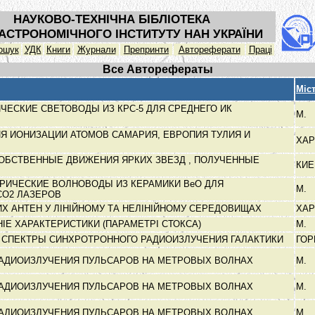
НАУКОВО-ТЕХНІЧНА БІБЛІОТЕКА
АСТРОНОМІЧНОГО ІНСТИТУТУ НАН УКРАЇНИ
ошук
УДК
Книги
Журнали
Препринти
Автореферати
Праці
Все Авторефераты
Міс
ЧЕСКИЕ СВЕТОВОДЫ ИЗ КРС-5 ДЛЯ СРЕДНЕГО ИК
М.
Я ИОНИЗАЦИИ АТОМОВ САМАРИЯ, ЕВРОПИЯ ТУЛИЯ И
ХА
ОБСТВЕННЫЕ ДВИЖЕНИЯ ЯРКИХ ЗВЕЗД , ПОЛУЧЕННЫЕ
КИ
М
РИЧЕСКИЕ ВОЛНОВОДЫ ИЗ КЕРАМИКИ BeO ДЛЯ
М.
СО2 ЛАЗЕРОВ
Х АНТЕН У ЛІНІЙНОМУ ТА НЕЛІНІЙНОМУ СЕРЕДОВИЩАХ
ХАР
ІЕ ХАРАКТЕРИСТИКИ (ПАРАМЕТРІ СТОКСА)
М.
 СПЕКТРЫ СИНХРОТРОННОГО РАДИОИЗЛУЧЕНИЯ ГАЛАКТИКИ
ГО
АДИОИЗЛУЧЕНИЯ ПУЛЬСАРОВ НА МЕТРОВЫХ ВОЛНАХ
М.
АДИОИЗЛУЧЕНИЯ ПУЛЬСАРОВ НА МЕТРОВЫХ ВОЛНАХ
М.
АДИОИЗЛУЧЕНИЯ ПУЛЬСАРОВ НА МЕТРОВЫХ ВОЛНАХ
М.