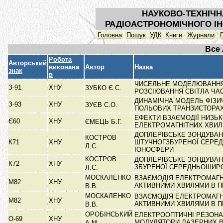
НАУКОВО-ТЕХНІЧН
РАДІОАСТРОНОМІЧНОГО ІН
Головна
Пошук
УДК
Книги
Журнали
Все
Робота
Авторський
виконана
Автор
Назва
знак
в
ЧИСЕЛЬНЕ МОДЕЛЮВАННЯ
З-91
ХНУ
ЗУБКО Є.С.
РОЗСІЮВАННЯ СВІТЛА Ч
ДИНАМІЧНА МОДЕЛЬ ФІЗИ
З-93
ХНУ
ЗУЄВ С.О.
ПОЛЬОВИХ ТРАНЗИСТОРА
ЕФЕКТИ ВЗАЄМОДІЇ НИЗЬ
Є60
ХНУ
ЄМЕЦЬ Б.Г.
ЕЛЕКТРОМАГНІТНИХ ХВИ
ДОПЛЕРІВСЬКЕ ЗОНДУВА
КОСТРОВ
К71
ХНУ
ШТУЧНОГЗБУРЕНОЇ СЕРЕ
Л.С.
ІОНОСФЕРИ
КОСТРОВ
ДОПЛЕРІВСЬКЕ ЗОНДУВА
К72
ХНУ
ЗБУРЕНОЇ СЕРЕДНЬОШИР
Л.С.
МОСКАЛЕНКО
ВЗАЄМОДІЯ ЕЛЕКТРОМАГН
М82
ХНУ
АКТИВНИМИ ХВИЛЯМИ В 
В.В.
МОСКАЛЕНКО
ВЗАЄМОДІЯ ЕЛЕКТРОМАГН
М82
ХНУ
АКТИВНИМИ ХВИЛЯМИ В 
В.В.
ОРОБІНСЬКИЙ
ЕЛЕКТРООПТИЧНІ РЕЗОНА
О-69
ХНУ
МОДУЛЯТОРИ ЛАЗЕРНИХ В
А.М.