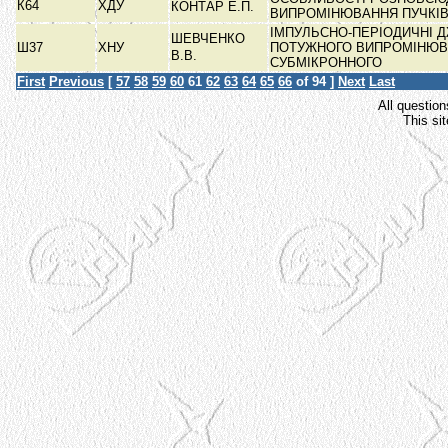
К64
ХДУ
КОНТАР Е.П.
ВИПРОМІНЮВАННЯ ПУЧКІВ
ІМПУЛЬСНО-ПЕРІОДИЧНІ 
ШЕВЧЕНКО
Ш37
ХНУ
ПОТУЖНОГО ВИПРОМІНЮ
В.В.
СУБМІКРОННОГО
First
Previous
[
57
58
59
60
61
62
63
64
65
66
of 94 ]
Next
Last
All question
This si