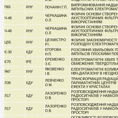
ВИПРОМІНЮВАННЯ НАДШ
П65
ХНУ
ПОЧАНІН Г.П.
ІМПУЛЬСНИХ ЕЛЕКТРОМАГ
ФІЗИЧНІ ОСНОВИ СТВОРЕ
ЧЕРКАШИНА
Ч-48
ХНУ
АКУСТООПТИЧНИХ ФІЛЬТРІ
О.Л.
ВИКОРИСТАННЯМ
ФІЗИЧНІ ОСНОВИ СТВОРЕ
ЧЕРКАШИНА
Ч-48
ХНУ
АКУСТООПТИЧНИХ ФІЛЬТРІ
О.Л.
ВИКОРИСТАННЯМ
ЦЕХМІСТРО
ФІЗИЧНІ ЗАКОНОМІРНОСТ
Ц55
ХНУ
РОЗПОДІЛУ ЕЛЕКТРОМАГН
Р.І.
ЄГОРОВА
РОЗСІЯННЯ ХВИЛЬОВИХ ПУ
Є-30
ХДУ
ІМПУЛЬСІВ ПЛОСКИМИ П
Н.П.
ЄРЕМЕНКО
ЕЛЕКТРОМАГНІТНІ ХВИЛІ 
Є70
ІРЕ
ОБМЕЖЕНИХ ТВЕРДОТІЛ
З.Є.
ЯКОВЕНКО
ЕЛЕКТРОМАГНІТНІ КОЛИВА
Я47
ХНУ
НВЧ-ДІАПАЗОНУ В НЕОДН
І.В.
ТРАНСФОРМАЦІЯ РАДІАЦІ
ЛЕВЧЕНКО
Л38
ХДУ
ПАРАМАГНІТНИХ ЦЕНТРІВ 
О.М.
ЕФЕКТИ У КРИСТАЛАХ
РОЗПОВСЮДЖЕННЯ НАДШ
ЛАЗОРЕНКО
Л17
ХДУ
РАДІОСИГНАЛІВ У НАВКО
О.В.
ПРОСТОРІ
РОЗПОВСЮДЖЕННЯ НАДШ
ЛАЗОРЕНКО
Л17
ХДУ
РАДІОСИГНАЛІВ У НАВКО
О.В.
ПРОСТОРІ
ОСОБЛИВОСТІ РОЗПОВСЮ