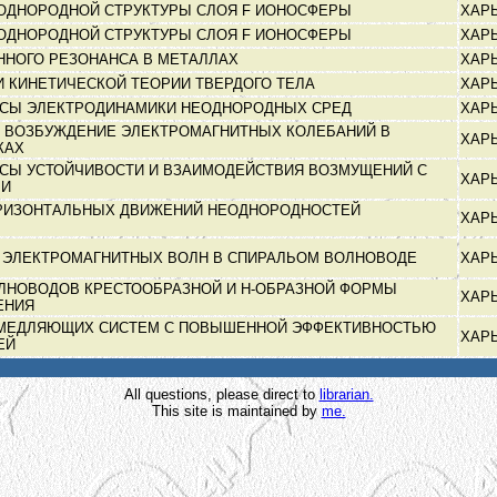
ОДНОРОДНОЙ СТРУКТУРЫ СЛОЯ F ИОНОСФЕРЫ
ХАР
ОДНОРОДНОЙ СТРУКТУРЫ СЛОЯ F ИОНОСФЕРЫ
ХАР
ННОГО РЕЗОНАНСА В МЕТАЛЛАХ
ХАР
И КИНЕТИЧЕСКОЙ ТЕОРИИ ТВЕРДОГО ТЕЛА
ХАР
СЫ ЭЛЕКТРОДИНАМИКИ НЕОДНОРОДНЫХ СРЕД
ХАР
 ВОЗБУЖДЕНИЕ ЭЛЕКТРОМАГНИТНЫХ КОЛЕБАНИЙ В
ХАР
КАХ
СЫ УСТОЙЧИВОСТИ И ВЗАИМОДЕЙСТВИЯ ВОЗМУЩЕНИЙ С
ХАР
МИ
РИЗОНТАЛЬНЫХ ДВИЖЕНИЙ НЕОДНОРОДНОСТЕЙ
ХАР
 ЭЛЕКТРОМАГНИТНЫХ ВОЛН В СПИРАЛЬОМ ВОЛНОВОДЕ
ХАР
ЛНОВОДОВ КРЕСТООБРАЗНОЙ И Н-ОБРАЗНОЙ ФОРМЫ
ХАР
ЕНИЯ
МЕДЛЯЮЩИХ СИСТЕМ С ПОВЫШЕННОЙ ЭФФЕКТИВНОСТЬЮ
ХАР
ЩЕЙ
All questions, please direct to
librarian.
This site is maintained by
me.