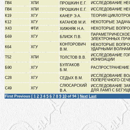
П84
ХПИ
ИССЛЕДОВАНИЕ НЕ
ПРОШКИН Е.Г.
П84
ХПИ
ИССЛЕДОВАНИЕ НЕ
ПРОШКИН Е.Г.
К19
ХГУ
ТЕОРИЯ ЦИКЛОТРО
КАНЕР Э.А.
К12
ХГУ
НЕКОТОРЫЕ ЗАДАЧ
КАГАНОВ М.И.
Х43
ФТИ
НЕКОТОРЫЕ ВОПРО
ХИЖНЯК Н.А.
ПАРАМЕТРИЧЕСКОЕ
Б69
ХГУ
БЛИОХ П.В.
ЭЛЕКТРОННЫХ ПУЧ
КОНТОРОВИЧ
НЕКОТОРЫЕ ВОПРО
К64
ХГУ
УДАРНЫМИ ВОЛНА
В.М.
ИССЛЕДОВАНИЕ ГО
Т52
ХПИ
ТОЛСТОВ В.В.
ИОНИЗАЦИИ
БУЛГАКОВ
Б90
ХГУ
РАСПРОСТРАНЕНИЕ
Б.М.
ИССЛЕДОВАНИЕ ВО
С28
ХГУ
СЕДЫХ В.М.
ПОПЕРЕЧНОГО СЕЧ
СЛЮСАРСКИЙ
ИССЛЕДОВАНИЕ ЗА
С49
ХГУ
ДЛЯ ЛАМП С БЕГУ
В.А.
First
Previous
[
1
2
3
4
5
6
7
8
9
10
of 94 ]
Next
Last