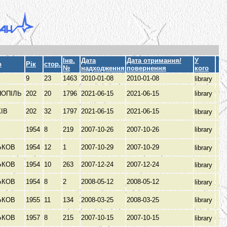
Інв.
Дата
Дата отримання/
У
о
Рік
стор.
№
надходження
повернення
кого
В
9
23
1463
2010-01-08
2010-01-08
library
НОПІЛЬ
202
20
1796
2021-06-15
2021-06-15
library
КІВ
202
32
1797
2021-06-15
2021-06-15
library
1954
8
219
2007-10-26
2007-10-26
library
ЬКОВ
1954
12
1
2007-10-29
2007-10-29
library
ЬКОВ
1954
10
263
2007-12-24
2007-12-24
library
ЬКОВ
1954
8
2
2008-05-12
2008-05-12
library
ЬКОВ
1955
11
134
2008-03-25
2008-03-25
library
ЬКОВ
1957
8
215
2007-10-15
2007-10-15
library