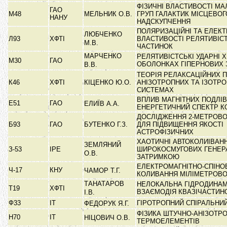
ФІЗИЧНІ ВЛАСТИВОСТІ М
ГАО
М48
МЕЛЬНИК О.В.
ГРУП ГАЛАКТИК МІСЦЕВОГ
НАНУ
НАДСКУПЧЕННЯ
ПОЛЯРИЗАЦІЙНІ ТА ЕЛЕКТ
ЛЮБЧЕНКО
Л93
ХФТІ
ВЛАСТИВОСТІ РЕЛЯТИВІС
М.В.
ЧАСТИНОК
МАРЧЕНКО
РЕЛЯТИВІСТСЬКІ УДАРНІ Х
М30
ГАО
ОБОЛОНКАХ ГІПЕРНОВИХ 
В.В.
ТЕОРІЯ РЕЛАКСАЦІЙНИХ 
К46
ХФТІ
КІЦЕНКО Ю.О.
АНІЗОТРОПНИХ ТА ІЗОТР
СИСТЕМАХ
ВПЛИВ МАГНІТНИХ ПОДЛІ
Е51
ГАО
ЕЛИЇВ А.А.
ЕНЕРГЕТИЧНИЙ СПЕКТР 
ДОСЛІДЖЕННЯ 2-МЕТРОВО
Б93
ГАО
БУТЕНКО Г.З.
ДЛЯ ПІДВИЩЕННЯ ЯКОСТІ
АСТРОФІЗИЧНИХ
ХАОТИЧНІ АВТОКОЛИІВАН
ЗЕМЛЯНИЙ
З-53
ІРЕ
ШИРОКОСМУГОВИХ ГЕНЕРА
О.В.
ЗАТРИМКОЮ
ЕЛЕКТРОМАГНІТНО-СПІНОВІ
Ч-17
КНУ
ЧАМОР Т.Г.
КОЛИВАННЯ МІЛІМЕТРОВО
ТАНАТАРОВ
НЕЛОКАЛЬНА ГІДРОДИНАМ
Т19
ХФТІ
ВЗАЄМОДІЯ КВАЗІЧАСТИН
І.В.
Ф33
ІТ
ГІРОТРОПНИЙ СПІРАЛЬН
ФЕДОРУК Я.Г.
ФІЗИКА ШТУЧНО-АНІЗОТР
Н70
ІТ
НІЦОВИЧ О.В.
ТЕРМОЕЛЕМЕНТІВ