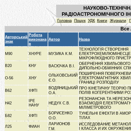
НАУКОВО-ТЕХНІЧН
РАДІОАСТРОНОМІЧНОГО ІН
Головна
Пошук
УДК
Книги
Журнали
Все
Робота
Авторський
виконана
Автор
Назва
знак
в
ТЕХНОЛОГІЯ СТВОРЕННЯ
М90
ХНУРЕ
МУЗИКА К.М.
ЕЛЕКТРОХЕМІЛЮМІНЕСЦЕ
МІКРОФЛЮЇДНОГО ПРИС
ОБЕРНЕННЯ ХВИЛЬОВОГО
В20
КНУ
ВАСЮЧКА В.І.
ДИПОЛЬНО-ОБМІННИХ СП
ПОШИРЕННЯ ПОВЕРХНЕВ
ОЛЬХОВСЬКИЙ
О-56
ХНУ
ЕЛЕКТРОМАГНІТНИХ ХВИ
Є.О.
ГРАНИЦІ РОЗПОДІЛУ
ВОДЯНИЦЬКИЙ
ПРО КІНЕТИЧНУ ТЕОРІЮ 
В62
ХФТІ
ПОЛІВ КОГЕРЕНТНИМИ Р
О.А.
РЕЗОНАНСНА ТА НЕРЕЗО
ІРЕ
Н42
НЕДУХ С.В.
ВЗАЄМОДІЯ ЕЛЕКТРОМАГН
НАНУ
МІЛІМЕТРОВОГО
БОРИСЕНКО
ТУНЕЛЬНІ ЕФЕКТИ В АМО
Б82
ХФТІ
ТІЛАХ
О.О.
ЛАРИОНОВ
ИССЛЕДОВАНИЕ МЕТАНО
Л25
ФИАН
І КЛАССА И ИХ ОКРУЖЕН
Г.М.