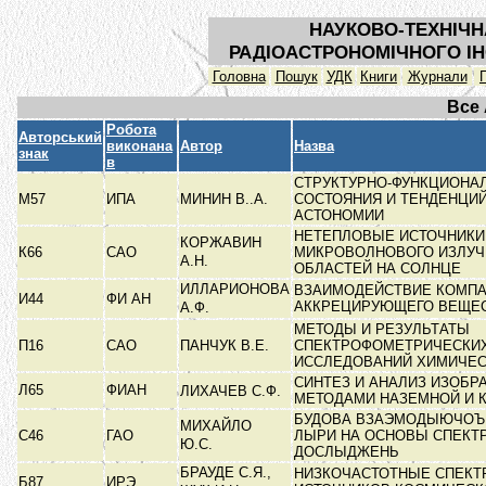
НАУКОВО-ТЕХНІЧН
РАДІОАСТРОНОМІЧНОГО ІН
Головна
Пошук
УДК
Книги
Журнали
Все
Робота
Авторський
виконана
Автор
Назва
знак
в
СТРУКТУРНО-ФУНКЦИОНА
М57
ИПА
МИНИН В..А.
СОСТОЯНИЯ И ТЕНДЕНЦИЙ
АСТОНОМИИ
НЕТЕПЛОВЫЕ ИСТОЧНИКИ
КОРЖАВИН
К66
САО
МИКРОВОЛНОВОГО ИЗЛУЧ
А.Н.
ОБЛАСТЕЙ НА СОЛНЦЕ
ИЛЛАРИОНОВА
ВЗАИМОДЕЙСТВИЕ КОМПА
И44
ФИ АН
АККРЕЦИРУЮЩЕГО ВЕЩЕ
А.Ф.
МЕТОДЫ И РЕЗУЛЬТАТЫ
П16
САО
ПАНЧУК В.Е.
СПЕКТРОФОМЕТРИЧЕСКИ
ИССЛЕДОВАНИЙ ХИМИЧЕС
СИНТЕЗ И АНАЛИЗ ИЗОБР
Л65
ФИАН
ЛИХАЧЕВ С.Ф.
МЕТОДАМИ НАЗЕМНОЙ И
БУДОВА ВЗАЭМОДЫЮЧОЪ 
МИХАЙЛО
С46
ГАО
ЛЫРИ НА ОСНОВЫ СПЕКТ
Ю.С.
ДОСЛЫДЖЕНЬ
БРАУДЕ С.Я.,
НИЗКОЧАСТОТНЫЕ СПЕКТ
Б87
ИРЭ