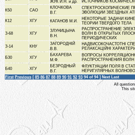
ИСТОЧНИКОВ КОСМИЧЕСК
ЖУК И.Н. и др.
КЛОЧКОВА
СПЕКТРОСКОПИЧЕСКИЕ П
К50
САО
ЭВОЛЮЦИИ ЗВЕЗДНЫХ А
В.Г.
НЕКОТОРЫЕ ЗАДАЧИ КИН
К12
ХГУ
КАГАНОВ М.И.
ТЕОРИИ ТВЕРДОГО ТЕЛА
РАСПРОСТРАНЕНИЕ ЭЛЕК
ЗЛУНИЦЫНА
З-68
ХГУ
ВОЛН В ОТКРЫТЫХ ПЛОС
В.Н.
ПЕРИОДИЧЕСКИХ
ЗАГОРОДНІЙ
НАДВИСОКОЧАСТОТНІ СПЕ
З-14
КНУ
РЕЛАКСАЦІЙНІ ХАРАКТЕР
В.В.
БАХАРЕВА
ВОПРОСЫ КОРРЕЛЯЦИОН
Б30
ХГУ
РАСПРОСТРАНЕНИЯ ВОЛН
М.Ф.
БЕЗРОДНЫЙ
ФЛУКТУАЦИИ ПОЛЯ В СТА
Б40
ХГУ
НЕРИГУЛЯРНЫХ ВОЛНОВ
В.Г.
First
Previous
[
85
86
87
88
89
90
91
92
93
94
of 94 ]
Next
Last
All question
This si