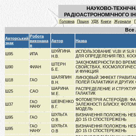
НАУКОВО-ТЕХНІЧН
РАДІОАСТРОНОМІЧНОГО ІН
Головна
Пошук
УДК
Книги
Журнали
Все
Робота
Авторський
виконана
Автор
Назва
знак
в
ШУЙГИНА
ИСПОЛЬЗОВАНИЕ VLBI И SLR
Ш95
ИПА
ДЛЯ ОПРЕДЕЛЕНИЯ ПВЗ, КО
Н.В.
ЗАКОНОМЕРНОСТИ ВО ВРЕМ
ШТЕРН
Ш90
ФИАН
СВОЙСТВАХ, КОСМОЛОГИЧЕ
Б.Е.
И ФУНКЦИЯ
ШАЛЯПИН
ЛИНЗОВЫЙ ЭФФЕКТ ГРАВИТ
Ш18
ГАО
ПОЛЕЙ ГАЛАКТИКИ И ДРУГИХ
В.Н.
ШАРИНА
РАСПРЕДЕЛЕНИЕ И СТРУКТУ
Ш25
САО
ГАЛАКТИК
М.Е.
ФОТОМЕТРІЯ АСТЕРОЇДІВ: ФА
ШЕВЧЕНКО
ГАО
Ш37
ЗАЛЕЖНОСТІ БЛИСКУ, ФОТО
НАНУ
В.Г.
МОДЕЛЬ
ШУЛЬГА
ВИЗНАЧЕННЯ ПОЛОЖЕНЬ НЕБ
Ш95
ГАО
ДО 15 ІЗ СПОСТЕРЕЖЕНЬ
О.В.
ШУЛЬГА
ГАО
ВИЗНАЧЕННЯ ПОЛОЖЕНЬ НЕБ
Ш95
НАНУ
ДО 15 ІЗ СПОСТЕРЕЖЕНЬ
О.В