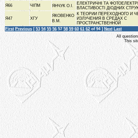
ЕЛЕКТРИЧНІ ТА ФОТОЕЛЕКТР
Я66
ЧІПМ
ЯНЧУК О.І.
ВЛАСТИВОСТІ ДІОДНИХ СТРУ
К ТЕОРИИ ПЕРЕХОДНОГО И 
ЯКОВЕНКО
Я47
ХГУ
ИЗЛУЧЕНИЯ В СРЕДАХ С
В.М.
ПРОСТРАНСТВЕННОЙ
First
Previous
[
53
54
55
56
57
58
59
60
61
62
of 94 ]
Next
Last
All question
This si