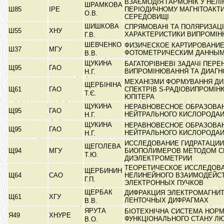
ВЗАЄМОДІЯ ГАРМОНІК У НЕЛ
ШРАМКОВА
Ш85
ІРЕ
ПЕРІОДИЧНОМУ МАГНІТОАКТ
О.В.
СЕРЕДОВИЩІ
ШИШКОВА
СПРЯМОВАНІ ТА ПОЛЯРИЗАЦІ
Ш55
ХНУ
ХАРАКТЕРИСТИКИ ВИПРОМІ
Г.В.
ШЕВЧЕНКО
ФИЗИЧЕСКОЕ КАРТИРОВАНИЕ
Ш37
МГУ
ФОТОМЕТРИЧЕСКИМ ДАННЫ
В.В.
ЩУКИНА
БАГАТОРІВНЕВІ ЗАДАЧІ ПЕРЕ
Щ95
ГАО
ВИПРОМІНЮВАННЯ ТА ДИАГ
Н.Г.
МЕХАНІЗМИ ФОРМУВАННЯ ДИ
ЩЕРБІНІНА
Щ61
ГАО
СПЕКТРІВ S-РАДІОВИПРОМІ
Т.Є.
ЮПІТЕРА
ЩУКИНА
НЕРАВНОВЕСНОЕ ОБРАЗОВАН
Щ95
ГАО
НЕЙТРАЛЬНОГО КИСЛОРОДА
Н.Г.
ЩУКИНА
НЕРАВНОВЕСНОЕ ОБРАЗОВАН
Щ95
ГАО
НЕЙТРАЛЬНОГО КИСЛОРОДА
Н.Г.
ИССЛЕДОВАНИЕ ГИДРАТАЦИИ
ЩЕГОЛЕВА
Щ94
МГУ
БИОПОЛИМЕРОВ МЕТОДОМ С
Т.Ю.
ДИЭЛЕКТРОМЕТРИИ
ТЕОРЕТИЧЕСКОЕ ИССЛЕДОВ
ЩЕРБИНИН
Щ64
САО
НЕЛИНЕЙНОГО ВЗАИМОДЕЙС
Г.П.
ЭЛЕКТРОННЫХ ПУЧКОВ
ЩЕРБАК
ДИФРАКЦИЯ ЭЛЕКТРОМАГНИТ
Щ61
ХГУ
ЛЕНТОЧНЫХ ДИФРАГМАХ
В.В.
ЯРУТА
БІОТЕХНІЧНА СИСТЕМА НОРМ
Я49
ХНУРЕ
ФУНКЦІОНАЛЬНОГО СТАНУ Л
В.О.