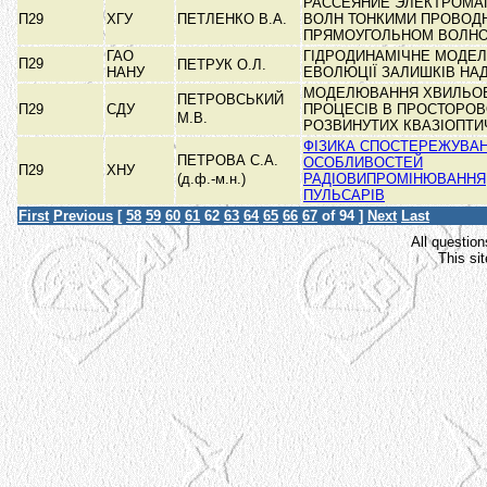
РАССЕЯНИЕ ЭЛЕКТРОМА
П29
ХГУ
ПЕТЛЕНКО В.А.
ВОЛН ТОНКИМИ ПРОВОД
ПРЯМОУГОЛЬНОМ ВОЛН
ГАО
ГІДРОДИНАМІЧНЕ МОДЕ
П29
ПЕТРУК О.Л.
НАНУ
ЕВОЛЮЦІЇ ЗАЛИШКІВ НА
МОДЕЛЮВАННЯ ХВИЛЬО
ПЕТРОВСЬКИЙ
П29
СДУ
ПРОЦЕСІВ В ПРОСТОРОВ
М.В.
РОЗВИНУТИХ КВАЗІОПТ
ФІЗИКА СПОСТЕРЕЖУВА
ПЕТРОВА С.А.
ОСОБЛИВОСТЕЙ
П29
ХНУ
(д.ф.-м.н.)
РАДІОВИПРОМІНЮВАННЯ
ПУЛЬСАРІВ
First
Previous
[
58
59
60
61
62
63
64
65
66
67
of 94 ]
Next
Last
All question
This si