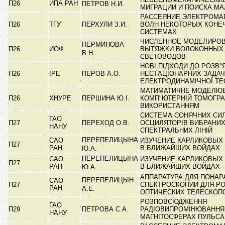
П26
ИПА РАН
ПЕТРОВ Н.И.
МИГРАЦИИ И ПОИСКА М
РАССЕЯНИЕ ЭЛЕКТРОМА
П26
ТГУ
ПЕРХУЛИ З.И.
ВОЛН НЕКОТОРЫХ КОНЕ
СИСТЕМАХ
ЧИСЛЕННОЕ МОДЕЛИРО
ПЕРМИНОВА
П26
ИОФ
ВЫТЯЖКИ ВОЛОКОННЫХ
В.Н.
СВЕТОВОДОВ
НОВІ ПІДХОДИ ДО РОЗВ"
П26
ІРЕ
ПЕРОВ А.О.
НЕСТАЦІОНАРНИХ ЗАДАЧ
ЕЛЕКТРОДИНАМІЧНОЇ ТЕО
МАТИМАТИЧНЕ МОДЕЛЮВ
П26
ХНУРЕ
ПЕРШИНА Ю.І.
КОМП"ЮТЕРНІЙ ТОМОГРАФ
ВИКОРИСТАННЯМ
СИСТЕМА СОНЯЧНИХ СИ
ГАО
П27
ПЕРЕХОД О.В.
ОСЦИЛЯТОРІВ ВИБРАНИ
НАНУ
СПЕКТРАЛЬНИХ ЛІНІЙ
ПЕРЕПЕЛИЦЫНА
САО
ИЗУЧЕНИЕ КАРЛИКОВЫХ 
П27
РАН
В БЛИЖАЙШИХ ВОЙДАХ
Ю.А.
ПЕРЕПЕЛИЦЫНА
САО
ИЗУЧЕНИЕ КАРЛИКОВЫХ 
П27
РАН
В БЛИЖАЙШИХ ВОЙДАХ
Ю.А.
АППАРАТУРА ДЛЯ ПОНА
ПЕРЕПЕЛИЦЫН
САО
П27
СПЕКТРОСКОПИИ ДЛЯ Р
РАН
А.Е.
ОПТИЧЕСКИХ ТЕЛЕСКО
РОЗПОВСЮДЖЕННЯ
ГАО
П29
ПЕТРОВА С.А.
РАДІОВИПРОМІНЮВАННЯ
НАНУ
МАГНІТОСФЕРАХ ПУЛЬСА