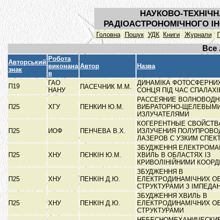
НАУКОВО-ТЕХНІЧН
РАДІОАСТРОНОМІЧНОГО ІН
Головна
Пошук
УДК
Книги
Журнали
Все
Робота
Авторський
виконана
Автор
Назва
знак
в
ГАО
ДИНАМІКА ФОТОСФЕРНИ
П19
ПАСЕЧНИК М.М.
НАНУ
СОНЦЯ ПІД ЧАС СПАЛАХ
РАССЕЯНИЕ ВОЛНОВОДН
П25
ХГУ
ПЕНКИН Ю.М.
ВИБРАТОРНО-ЩЕЛЕВЫМ
ИЗЛУЧАТЕЛЯМИ
КОГЕРЕНТНЫЕ СВОЙСТВ
П25
ИОФ
ПЕНЧЕВА В.Х.
ИЗЛУЧЕНИЯ ПОЛУПРОВ
ЛАЗЕРОВ С УЗКИМ СПЕ
ЗБУДЖЕННЯ ЕЛЕКТРОМА
П25
ХНУ
ПЄНКІН Ю.М.
ХВИЛЬ В ОБЛАСТЯХ ІЗ
КРИВОЛІНІЙНИМИ КООР
ЗБУДЖЕННЯ В
П25
ХНУ
ПЕНКІН Д.Ю.
ЕЛЕКТРОДИНАМІЧНИХ О
СТРУКТУРАМИ З ІМПЕД
ЗБУДЖЕННЯ ХВИЛЬ В
П25
ХНУ
ПЕНКІН Д.Ю.
ЕЛЕКТРОДИНАМІЧНИХ О
СТРУКТУРАМИ
НЕБЕСНОМЕХАНИЧЕСКИ