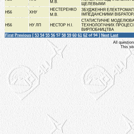
М.В.
ЩЕЛЕВЫМИ
НЕСТЕРЕНКО
ЗБУДЖЕННЯ ЕЛЕКТРОМАГН
Н56
ХНУ
ІМПЕДАНСНИМИ ВІБРАТО
М.В.
СТАТИСТИЧНЕ МОДЕЛЮВ
Н56
НУ ЛП
НЕСТОР Н.І.
ТЕХНОЛОГІЧНИХ ПРОЦЕСІ
ВИРПОБНИЦТВА
First
Previous
[
53
54
55
56
57
58
59
60
61
62
of 94 ]
Next
Last
All question
This si