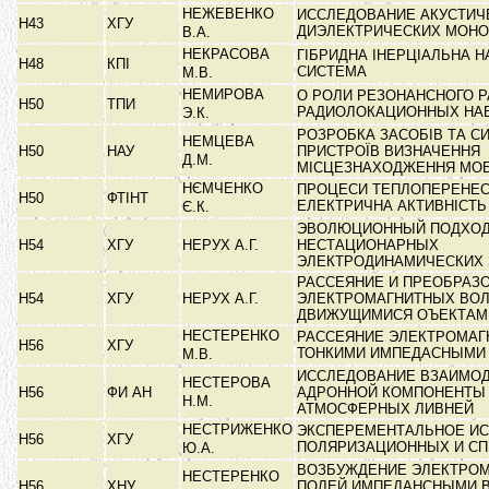
НЕЖЕВЕНКО
ИССЛЕДОВАНИЕ АКУСТИЧ
Н43
ХГУ
ДИЭЛЕКТРИЧЕСКИХ МОН
В.А.
НЕКРАСОВА
ГІБРИДНА ІНЕРЦІАЛЬНА Н
Н48
КПІ
СИСТЕМА
М.В.
НЕМИРОВА
О РОЛИ РЕЗОНАНСНОГО 
Н50
ТПИ
РАДИОЛОКАЦИОННЫХ НА
Э.К.
РОЗРОБКА ЗАСОБІВ ТА С
НЕМЦЕВА
Н50
НАУ
ПРИСТРОЇВ ВИЗНАЧЕННЯ
Д.М.
МІСЦЕЗНАХОДЖЕННЯ МО
НЄМЧЕНКО
ПРОЦЕСИ ТЕПЛОПЕРЕНЕС
Н50
ФТІНТ
ЕЛЕКТРИЧНА АКТИВНІСТ
Є.К.
ЭВОЛЮЦИОННЫЙ ПОДХОД
Н54
ХГУ
НЕРУХ А.Г.
НЕСТАЦИОНАРНЫХ
ЭЛЕКТРОДИНАМИЧЕСКИХ
РАССЕЯНИЕ И ПРЕОБРАЗ
Н54
ХГУ
НЕРУХ А.Г.
ЭЛЕКТРОМАГНИТНЫХ ВО
ДВИЖУЩИМИСЯ ОЪЕКТА
НЕСТЕРЕНКО
РАССЕЯНИЕ ЭЛЕКТРОМАГ
Н56
ХГУ
ТОНКИМИ ИМПЕДАСНЫМИ
М.В.
ИССЛЕДОВАНИЕ ВЗАИМО
НЕСТЕРОВА
Н56
ФИ АН
АДРОННОЙ КОМПОНЕНТЫ
Н.М.
АТМОСФЕРНЫХ ЛИВНЕЙ
НЕСТРИЖЕНКО
ЭКСПЕРЕМЕНТАЛЬНОЕ И
Н56
ХГУ
ПОЛЯРИЗАЦИОННЫХ И С
Ю.А.
ВОЗБУЖДЕНИЕ ЭЛЕКТРО
НЕСТЕРЕНКО
Н56
ХНУ
ПОЛЕЙ ИМПЕДАНСНЫМИ В