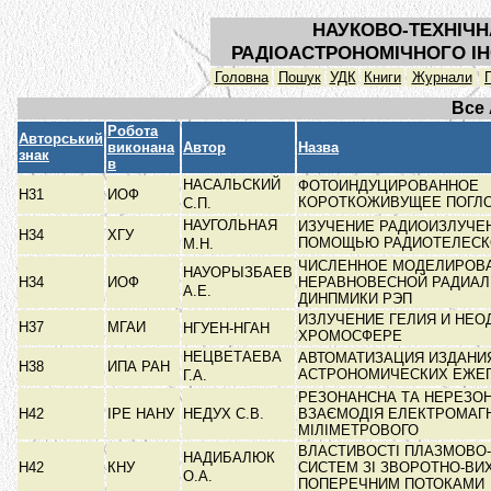
НАУКОВО-ТЕХНІЧН
РАДІОАСТРОНОМІЧНОГО ІН
Головна
Пошук
УДК
Книги
Журнали
Все
Робота
Авторський
виконана
Автор
Назва
знак
в
НАСАЛЬСКИЙ
ФОТОИНДУЦИРОВАННОЕ
Н31
ИОФ
КОРОТКОЖИВУЩЕЕ ПОГЛ
С.П.
НАУГОЛЬНАЯ
ИЗУЧЕНИЕ РАДИОИЗЛУЧЕ
Н34
ХГУ
ПОМОЩЬЮ РАДИОТЕЛЕСКО
М.Н.
ЧИСЛЕННОЕ МОДЕЛИРОВ
НАУОРЫЗБАЕВ
Н34
ИОФ
НЕРАВНОВЕСНОЙ РАДИА
А.Е.
ДИНПМИКИ РЭП
ИЗЛУЧЕНИЕ ГЕЛИЯ И НЕ
Н37
МГАИ
НГУЕН-НГАН
ХРОМОСФЕРЕ
НЕЦВЕТАЕВА
АВТОМАТИЗАЦИЯ ИЗДАНИ
Н38
ИПА РАН
АСТРОНОМИЧЕСКИХ ЕЖЕ
Г.А.
РЕЗОНАНСНА ТА НЕРЕЗО
Н42
ІРЕ НАНУ
НЕДУХ С.В.
ВЗАЄМОДІЯ ЕЛЕКТРОМАГН
МІЛІМЕТРОВОГО
ВЛАСТИВОСТІ ПЛАЗМОВО-
НАДИБАЛЮК
Н42
КНУ
СИСТЕМ ЗІ ЗВОРОТНО-ВИ
О.А.
ПОПЕРЕЧНИМ ПОТОКАМИ