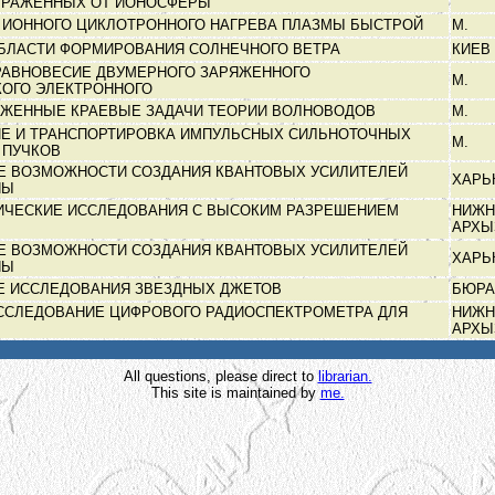
ТРАЖЕННЫХ ОТ ИОНОСФЕРЫ
 ИОННОГО ЦИКЛОТРОННОГО НАГРЕВА ПЛАЗМЫ БЫСТРОЙ
М.
ОБЛАСТИ ФОРМИРОВАНИЯ СОЛНЕЧНОГО ВЕТРА
КИЕВ
РАВНОВЕСИЕ ДВУМЕРНОГО ЗАРЯЖЕННОГО
М.
КОГО ЭЛЕКТРОННОГО
ЖЕННЫЕ КРАЕВЫЕ ЗАДАЧИ ТЕОРИИ ВОЛНОВОДОВ
М.
Е И ТРАНСПОРТИРОВКА ИМПУЛЬСНЫХ СИЛЬНОТОЧНЫХ
М.
 ПУЧКОВ
Е ВОЗМОЖНОСТИ СОЗДАНИЯ КВАНТОВЫХ УСИЛИТЕЛЕЙ
ХАРЬ
НЫ
ИЧЕСКИЕ ИССЛЕДОВАНИЯ С ВЫСОКИМ РАЗРЕШЕНИЕМ
НИЖН
АРХ
Е ВОЗМОЖНОСТИ СОЗДАНИЯ КВАНТОВЫХ УСИЛИТЕЛЕЙ
ХАРЬ
НЫ
Е ИССЛЕДОВАНИЯ ЗВЕЗДНЫХ ДЖЕТОВ
БЮР
ССЛЕДОВАНИЕ ЦИФРОВОГО РАДИОСПЕКТРОМЕТРА ДЛЯ
НИЖН
АРХ
All questions, please direct to
librarian.
This site is maintained by
me.