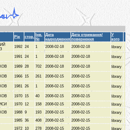
Інв.
Дата
Дата отримання/
У
Рік
стор.
№
надходження
повернення
кого
ИЙ
1992
24
1
2008-02-18
2008-02-18
library
ЫЗ
1991
24
1
2008-02-18
2008-02-18
library
КОВ
1989
28
702
2008-02-18
2008-02-18
library
КОВ
1966
15
261
2008-02-15
2008-02-15
library
КОВ
1981
26
1
2008-02-15
2008-02-15
library
КОВ
1970
15
40
2008-02-15
2008-02-15
library
ИСИ
1970
12
158
2008-02-15
2008-02-15
library
КОВ
1988
9
193
2008-02-15
2008-02-15
library
1985
36
408
2008-02-15
2008-02-15
library
1972
10
278
2008-02-15
2008-02-15
library