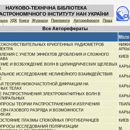
НАУКОВО-ТЕХНІЧНА БІБЛІОТЕКА
АСТРОНОМІЧНОГО ІНСТИТУТУ НАН УКРАЇНИ
ошук
УДК
Книги
Журнали
Препринти
Автореферати
Праці
Все Авторефераты
Місто
СОКОЧУВСТВИТЕЛЬНЫХ КРИОГЕННЫХ РАДИОМЕТРОВ
НИЖН
ПЕКТРА
АРХ
ЛЕНИЯ С УЧЕТОМ ЭФФЕКТОВ ДРОБЛЕНИЯ И СЛОЖНОГО
КИЕВ
ТАВА
ЕНИЕ И ВОЗБУЖДЕНИЕ ВОЛН В ЦИЛИНДРИЧЕСКИХ ЩЕЛЕВЫХ
ХАРЬ
Х
АЛЬНОЕ ИССЛЕДОВАНИЕ НЕЛИНЕЙНОГО ВЗАИМДЕЙСТВИЯ
ХАРЬ
МЕ
Я ТЕОРИЯ НИЗКОЧАСТОТНОЙ ДИФРАКЦИИ НА
ХАРЬ
НЫХ ТЕЛАХ
Е РАСПРОСТРАНЕНИЯ ЭЛЕКТРОМАГНИТНЫХ ВОЛН В
ХАРЬ
СПИРАЛЬНЫХ
ОПРОСЫ ТЕОРИИ РАСПРОСТРАНЕНИЯ И ИЗЛУЧЕНИЯ
ТБИЛ
СВЧ-ГАЗОВОГО РАЗРЯДА И ВОЗМОЖНОСТИ
ХАРЬ
ИЯ ИХ
 СОСТОЯНИЕ ПЛАЗМЫ СПОКОЙНЫХ ПРОТУБЕРАНЦЕВ
КИЕВ
ОПРОСЫ ИССЛЕДОВАНИЯ ПОЛЯРИЗАЦИИ
М.