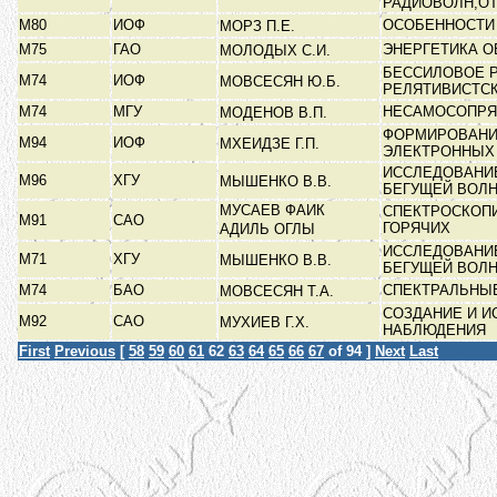
РАДИОВОЛН,О
М80
ИОФ
ОСОБЕННОСТИ
МОРЗ П.Е.
М75
ГАО
ЭНЕРГЕТИКА 
МОЛОДЫХ С.И.
БЕССИЛОВОЕ 
М74
ИОФ
МОВСЕСЯН Ю.Б.
РЕЛЯТИВИСТС
М74
МГУ
НЕСАМОСОПРЯ
МОДЕНОВ В.П.
ФОРМИРОВАНИ
М94
ИОФ
МХЕИДЗЕ Г.П.
ЭЛЕКТРОННЫХ
ИССЛЕДОВАНИ
М96
ХГУ
МЫШЕНКО В.В.
БЕГУЩЕЙ ВОЛ
МУСАЕВ ФАИК
СПЕКТРОСКОП
М91
САО
ГОРЯЧИХ
АДИЛЬ ОГЛЫ
ИССЛЕДОВАНИ
М71
ХГУ
МЫШЕНКО В.В.
БЕГУЩЕЙ ВОЛ
М74
БАО
СПЕКТРАЛЬНЫ
МОВСЕСЯН Т.А.
СОЗДАНИЕ И И
М92
САО
МУХИЕВ Г.Х.
НАБЛЮДЕНИЯ
First
Previous
[
58
59
60
61
62
63
64
65
66
67
of 94 ]
Next
Last