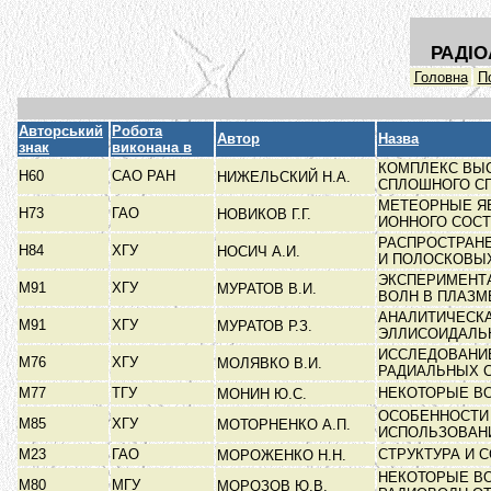
РАДІО
Головна
П
Авторський
Робота
Автор
Назва
знак
виконана в
КОМПЛЕКС ВЫ
Н60
САО РАН
НИЖЕЛЬСКИЙ Н.А.
СПЛОШНОГО С
МЕТЕОРНЫЕ ЯВ
Н73
ГАО
НОВИКОВ Г.Г.
ИОННОГО СОС
РАСПРОСТРАН
Н84
ХГУ
НОСИЧ А.И.
И ПОЛОСКОВЫ
ЭКСПЕРИМЕНТ
М91
ХГУ
МУРАТОВ В.И.
ВОЛН В ПЛАЗ
АНАЛИТИЧЕСКА
М91
ХГУ
МУРАТОВ Р.З.
ЭЛЛИСОИДАЛЬ
ИССЛЕДОВАНИ
М76
ХГУ
МОЛЯВКО В.И.
РАДИАЛЬНЫХ 
М77
ТГУ
НЕКОТОРЫЕ В
МОНИН Ю.С.
ОСОБЕННОСТИ 
М85
ХГУ
МОТОРНЕНКО А.П.
ИСПОЛЬЗОВАН
М23
ГАО
СТРУКТУРА И
МОРОЖЕНКО Н.Н.
НЕКОТОРЫЕ В
М80
МГУ
МОРОЗОВ Ю.В.