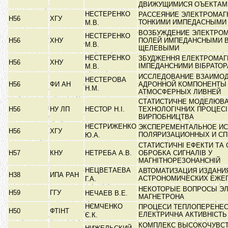
ДВИЖУЩИМИСЯ ОЪЕКТА
НЕСТЕРЕНКО
РАССЕЯНИЕ ЭЛЕКТРОМАГ
Н56
ХГУ
ТОНКИМИ ИМПЕДАСНЫМИ
М.В.
ВОЗБУЖДЕНИЕ ЭЛЕКТРО
НЕСТЕРЕНКО
Н56
ХНУ
ПОЛЕЙ ИМПЕДАНСНЫМИ В
М.В.
ЩЕЛЕВЫМИ
НЕСТЕРЕНКО
ЗБУДЖЕННЯ ЕЛЕКТРОМАГН
Н56
ХНУ
ІМПЕДАНСНИМИ ВІБРАТО
М.В.
ИССЛЕДОВАНИЕ ВЗАИМО
НЕСТЕРОВА
Н56
ФИ АН
АДРОННОЙ КОМПОНЕНТЫ
Н.М.
АТМОСФЕРНЫХ ЛИВНЕЙ
СТАТИСТИЧНЕ МОДЕЛЮВ
Н56
НУ ЛП
НЕСТОР Н.І.
ТЕХНОЛОГІЧНИХ ПРОЦЕСІ
ВИРПОБНИЦТВА
НЕСТРИЖЕНКО
ЭКСПЕРЕМЕНТАЛЬНОЕ И
Н56
ХГУ
ПОЛЯРИЗАЦИОННЫХ И С
Ю.А.
СТАТИСТИЧНІ ЕФЕКТИ ТА
Н57
КНУ
НЕТРЕБА А.В.
ОБРОБКА СИГНАЛІВ У
МАГНІТНОРЕЗОНАНСНІЙ
НЕЦВЕТАЕВА
АВТОМАТИЗАЦИЯ ИЗДАНИ
Н38
ИПА РАН
АСТРОНОМИЧЕСКИХ ЕЖЕ
Г.А.
НЕКОТОРЫЕ ВОПРОСЫ Э
Н59
ГГУ
НЕЧАЕВ В.Е.
МАГНЕТРОНА
НЄМЧЕНКО
ПРОЦЕСИ ТЕПЛОПЕРЕНЕС
Н50
ФТІНТ
ЕЛЕКТРИЧНА АКТИВНІСТ
Є.К.
КОМПЛЕКС ВЫСОКОЧУВС