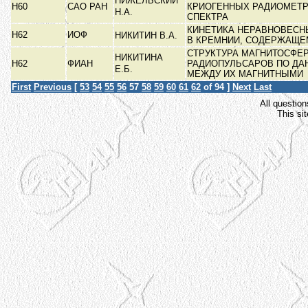
НИЖЕЛЬСКИЙ
Н60
САО РАН
КРИОГЕННЫХ РАДИОМЕТ
Н.А.
СПЕКТРА
КИНЕТИКА НЕРАВНОВЕСН
Н62
ИОФ
НИКИТИН В.А.
В КРЕМНИИ, СОДЕРЖАЩ
СТРУКТУРА МАГНИТОСФЕ
НИКИТИНА
Н62
ФИАН
РАДИОПУЛЬСАРОВ ПО ДА
Е.Б.
МЕЖДУ ИХ МАГНИТНЫМИ
First
Previous
[
53
54
55
56
57
58
59
60
61
62
of 94 ]
Next
Last
All question
This si