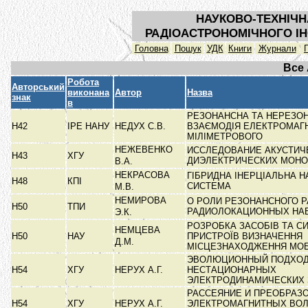
НАУКОВО-ТЕХНІЧН
РАДІОАСТРОНОМІЧНОГО ІН
Головна
Пошук
УДК
Книги
Журнали
Все
Робота
Авторський
виконана
Автор
Назва
знак
в
РЕЗОНАНСНА ТА НЕРЕЗО
Н42
ІРЕ НАНУ
НЕДУХ С.В.
ВЗАЄМОДІЯ ЕЛЕКТРОМАГН
МІЛІМЕТРОВОГО
НЕЖЕВЕНКО
ИССЛЕДОВАНИЕ АКУСТИЧ
Н43
ХГУ
ДИЭЛЕКТРИЧЕСКИХ МОН
В.А.
НЕКРАСОВА
ГІБРИДНА ІНЕРЦІАЛЬНА Н
Н48
КПІ
СИСТЕМА
М.В.
НЕМИРОВА
О РОЛИ РЕЗОНАНСНОГО 
Н50
ТПИ
РАДИОЛОКАЦИОННЫХ НА
Э.К.
РОЗРОБКА ЗАСОБІВ ТА С
НЕМЦЕВА
Н50
НАУ
ПРИСТРОЇВ ВИЗНАЧЕННЯ
Д.М.
МІСЦЕЗНАХОДЖЕННЯ МО
ЭВОЛЮЦИОННЫЙ ПОДХОД
Н54
ХГУ
НЕРУХ А.Г.
НЕСТАЦИОНАРНЫХ
ЭЛЕКТРОДИНАМИЧЕСКИХ
РАССЕЯНИЕ И ПРЕОБРАЗ
Н54
ХГУ
НЕРУХ А.Г.
ЭЛЕКТРОМАГНИТНЫХ ВО