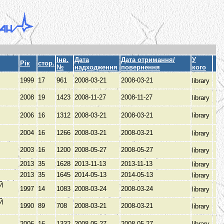
Інв.
Дата
Дата отримання/
У
Рік
стор.
№
надходження
повернення
кого
1999
17
961
2008-03-21
2008-03-21
library
В
2008
19
1423
2008-11-27
2008-11-27
library
2006
16
1312
2008-03-21
2008-03-21
library
2004
16
1266
2008-03-21
2008-03-21
library
В
2003
16
1200
2008-05-27
2008-05-27
library
В
2013
35
1628
2013-11-13
2013-11-13
library
В
2013
35
1645
2014-05-13
2014-05-13
library
Й
1997
14
1083
2008-03-24
2008-03-24
library
Й
1990
89
708
2008-03-21
2008-03-21
library
2006
16
1332
2008-05-27
2008-05-27
library