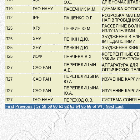
ДРІБНОМАСШТАБ
О.С.
П19
ГАО НАНУ
ДИНАМІКА ФОТОС
ПАСЕЧНИК М.М.
РОЗРОБКА МАТЕМ
П12
ІРЕ
ПАЩЕНКО О.Г.
НАПІВПРОВІДНИ
РАССЕЯНИЕ ВОЛ
П25
ХГУ
ПЕНКИН Ю.М.
ИЗЛУЧАТЕЛЯМИ
ЗБУДЖЕННЯ В ЕЛ
П25
ХНУ
ПЕНКІН Д.Ю.
ІМПЕДАНСНИМИ
П25
ХНУ
ЗБУДЖЕННЯ ХВИЛ
ПЕНКІН Д.Ю.
КОГЕРЕНТНЫЕ СВ
П25
ИОФ
ПЕНЧЕВА В.Х.
УЗКИМ СПЕКТРО
ПЕРЕПЕЛИЦЫН
АППАРАТУРА ДЛЯ
П27
САО РАН
ОПТИЧЕСКИХ ТЕ
А.Е.
ПЕРЕПЕЛИЦЫНА
П27
САО РАН
ИЗУЧЕНИЕ КАРЛИ
Ю.А.
ПЕРЕПЕЛИЦЫНА
П27
САО РАН
ИЗУЧЕНИЕ КАРЛИ
Ю.А.
П27
ГАО НАНУ
СИСТЕМА СОНЯЧН
ПЕРЕХОД О.В.
First
Previous
[
57
58
59
60
61
62
63
64
65
66
of 94 ]
Next
Last