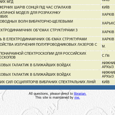
НИХ МГД
ФЕРНИХ ШАРІВ СОНЦЯ ПІД ЧАС СПАЛАХІВ
КИЇВ
АТИЧНОЇ МОДЕЛІ ДЛЯ РОЗРАХУНКУ
ХАРКІ
КОВИХ
НОВОДНЫХ ВОЛН ВИБРАТОРНО-ЩЕЛЕВЫМИ
ХАРЬК
ЕКТРОДИНАМІЧНИХ ОБ"ЄМАХ СТРУКТУРАМИ З
ХАРКІ
Ь В ЕЛЕКТРОДИНАМІЧНИХ ОБ ЄМАХ СТРУКТУРАМИ
ХАРКІ
ОЙСТВА ИЗЛУЧЕНИЯ ПОЛУПРОВОДНИКОВЫХ ЛАЗЕРОВ С
М.
М
 ПОНАРАМНОЙ СПЕКТРОСКОПИИ ДЛЯ РОССИЙСКИХ
С.Пб
ЛЕСКОПОВ
НИЖНИ
КОВЫХ ГАЛАКТИК В БЛИЖАЙШИХ ВОЙДАХ
АРХЫЗ
НИЖНИ
КОВЫХ ГАЛАКТИК В БЛИЖАЙШИХ ВОЙДАХ
АРХЫЗ
ИХ СИЛ ОСЦИЛЯТОРІВ ВИБРАНИХ СПЕКТРАЛЬНИХ ЛІНІЙ
КИЇВ
All questions, please direct to
librarian.
This site is maintained by
me.