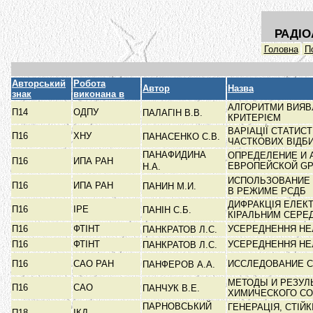
РАДІО
Головна
П
Авторський
Робота
Автор
Назва
знак
виконана в
АЛГОРИТМИ ВИЯВЛ
П14
ОДПУ
ПАЛАГІН В.В.
КРИТЕРІЄМ
ВАРІАЦІЇ СТАТИС
П16
ХНУ
ПАНАСЕНКО С.В.
ЧАСТКОВИХ ВІДБ
ПАНАФИДИНА
ОПРЕДЕЛЕНИЕ И 
П16
ИПА РАН
ЕВРОПЕЙСКОЙ G
Н.А.
ИСПОЛЬЗОВАНИЕ 
П16
ИПА РАН
ПАНИН М.И.
В РЕЖИМЕ РСДБ
ДИФРАКЦІЯ ЕЛЕКТ
П16
ІРЕ
ПАНІН С.Б.
КІРАЛЬНИМ СЕР
П16
ФТІНТ
УСЕРЕДНЕННЯ НЕ
ПАНКРАТОВ Л.С.
П16
ФТІНТ
УСЕРЕДНЕННЯ НЕ
ПАНКРАТОВ Л.С.
П16
САО РАН
ИССЛЕДОВАНИЕ С
ПАНФЕРОВ А.А.
МЕТОДЫ И РЕЗУЛ
П16
САО
ПАНЧУК В.Е.
ХИМИЧЕСКОГО С
ПАРНОВСЬКИЙ
ГЕНЕРАЦІЯ, СТІЙ
П18
ІКД