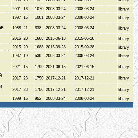
2001
16
1070
2008-03-24
2008-03-24
library
В
1997
16
1081
2008-03-24
2008-03-24
library
ОВ
1988
21
638
2008-03-24
2008-03-24
library
В
2015
20
1688
2015-06-18
2015-06-18
library
В
2015
20
1688
2015-09-28
2015-09-28
library
1987
19
539
2008-03-24
2008-03-24
library
2021
15
1799
2021-06-15
2021-06-15
library
Й
2017
23
1750
2017-12-21
2017-12-21
library
Й
2017
23
1756
2017-12-21
2017-12-21
library
1999
16
952
2008-03-24
2008-03-24
library