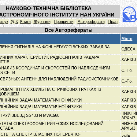
НАУКОВО-ТЕХНІЧНА БІБЛІОТЕКА
АСТРОНОМІЧНОГО ІНСТИТУТУ НАН УКРАЇНИ
ошук
УДК
Книги
Журнали
Препринти
Автореферати
Праці
Все Авторефераты
Місто
ЕННЯ СИГНАЛІВ НА ФОНІ НЕГАУССІВСЬКИХ ЗАВАД ЗА
ОДЕСА
ТИЧНИХ ХАРАКТЕРИСТИК РАДІОСИГНАЛІВ РАДАРА
ХАРКІ
ИТТІВ
АНАЛИЗ КООРДИНАТ И СКОРОСТЕЙ ПО НАБЛЮДЕНИЯМ
С.-Пб.
PS-СЕТИ
СВЯЗНЫХ АНТЕНН ДЛЯ НАБЛЮДЕНИЙ РАДИОИСТОЧНИКОВ
С.-Пб.
РОМАГНІТНИХ ХВИЛЬ НА СТРІЧКОВИХ ГРАТКАХ ІЗ
ХАРКІ
ЕДОВИЩЕМ
ЛІНІЙНИХ ЗАДАЧ МАТЕМАТИЧНОЇ ФІЗИКИ
ХАРКІ
ЛІНІЙНИХ ЗАДАЧ МАТЕМАТИЧНОЇ ФІЗИКИ
ХАРКІ
НИЖНИ
ТРУЙ ЗВЕЗД SS433 И MWC560
АРХЫЗ
ЬТАТЫ СПЕКТРОФОМЕТРИЧЕСКИХ ИССЛЕДОВАНИЙ
НИЖНИ
ОСТАВА
АРХЫЗ
КІСТЬ ТА СПЕКТР ВЛАСНИХ ПОПЕРЕЧНО-
КИЇВ