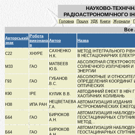
НАУКОВО-ТЕХНІЧН
РАДІОАСТРОНОМІЧНОГО ІН
Головна
Пошук
УДК
Книги
Журнали
Все
Робота
Авторський
виконана
Автор
Назва
знак
в
САХНЕНКО
МЕТОД ІНТЕГРАЛЬНОГО РІВ
С22
ХНУРЕ
В НЕСТАЦІОНАРНИХ ЕЛЕКТ
Н.К.
АБСОЛЮТНАЯ СПЕКТРОФОТ
МАТВЕЕВ
М33
ГАО
СОЛНЕЧНОГО ИЗЛУЧЕНИЯ И
Ю.Б.
ЭНЕРГИИ
АБСОЛЮТНЫЕ И ОТНОСИТЕ
ГУБАНОВ
Г93
ГАО
ОПРЕДЕЛЕНИЯ КООРДИНАТ 
В.С.
ОПТИЧЕСКИХ
АВТОДИННИЙ ЕФЕКТ В НВЧ 
К90
ІРЕ
КУЛИК В.В.
ХАОТИЧНИХ КОЛИВАНЬ
НЕЦВЕТАЕВА
АВТОМАТИЗАЦИЯ ИЗДАНИЯ
Н38
ИПА РАН
АСТРОНОМИЧЕСКИХ ЕЖЕГО
Г.А.
АВТОМАТИЗАЦИЯ НАБЛЮДЕ
БИРЮКОВ
Б64
ГАО
ГЕОСТАЦИНАРНЫХ СПУТНИК
А.Н.
МЕТОД...
АВТОМАТИЗАЦИЯ НАБЛЮДЕ
БИРЮКОВ
Б64
ГАО
ГЕОСТАЦИНАРНЫХ СПУТНИК
А.Н.