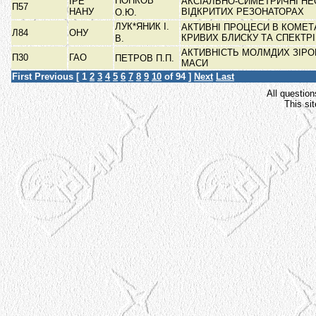
ПОПКОВ
ІРЕ
АКСІАЛЬНО-СИМЕТРИЧНІ НЕ
П57
НАНУ
ВІДКРИТИХ РЕЗОНАТОРАХ
О.Ю.
ЛУК*ЯНИК І.
АКТИВНІ ПРОЦЕСИ В КОМЕТА
Л84
ОНУ
КРИВИХ БЛИСКУ ТА СПЕКТР
В.
АКТИВНІСТЬ МОЛМДИХ ЗІРО
П30
ГАО
ПЕТРОВ П.П.
МАСИ
First
Previous
[
1
2
3
4
5
6
7
8
9
10
of 94 ]
Next
Last
All question
This si