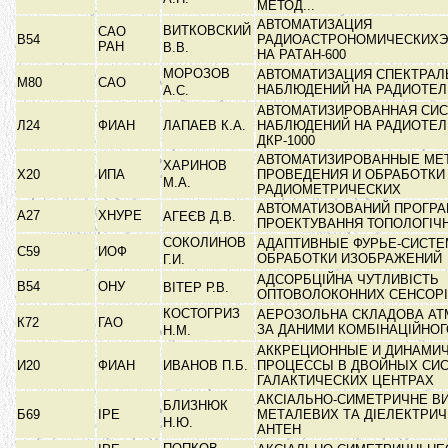
МЕТОД...
АВТОМАТИЗАЦИЯ
ВИТКОВСКИЙ
САО
В54
РАДИОАСТРОНОМИЧЕСКИХЭ
РАН
В.В.
НА РАТАН-600
МОРОЗОВ
АВТОМАТИЗАЦИЯ СПЕКТРА
М80
САО
НАБЛЮДЕНИЙ НА РАДИОТЕ
А.С.
АВТОМАТИЗИРОВАННАЯ СИ
Л24
ФИАН
ЛАПАЕВ К.А.
НАБЛЮДЕНИЙ НА РАДИОТЕ
ДКР-1000
АВТОМАТИЗИРОВАННЫЕ МЕ
ХАРИНОВ
Х20
ИПА
ПРОВЕДЕНИЯ И ОБРАБОТКИ
М.А.
РАДИОМЕТРИЧЕСКИХ
АВТОМАТИЗОВАНИЙ ПРОГР
А27
ХНУРЕ
АГЕЄВ Д.В.
ПРОЕКТУВАННЯ ТОПОЛОГІЧ
СОКОЛИНОВ
АДАПТИВНЫЕ ФУРЬЕ-СИСТЕ
С59
ИОФ
ОБРАБОТКИ ИЗОБРАЖЕНИЙ
Г.И.
АДСОРБЦІЙНА ЧУТЛИВІСТЬ
В54
ОНУ
ВІТЕР Р.В.
ОПТОВОЛОКОННИХ СЕНСОРІ
КОСТОГРИЗ
АЕРОЗОЛЬНА СКЛАДОВА АТ
К72
ГАО
ЗА ДАНИМИ КОМБІНАЦІЙНО
Н.М.
АККРЕЦИОННЫЕ И ДИНАМИ
И20
ФИАН
ИВАНОВ П.Б.
ПРОЦЕССЫ В ДВОЙНЫХ СИС
ГАЛАКТИЧЕСКИХ ЦЕНТРАХ
АКСІАЛЬНО-СИМЕТРИЧНЕ В
БЛИЗНЮК
Б69
ІРЕ
МЕТАЛЕВИХ ТА ДІЕЛЕКТРИ
Н.Ю.
АНТЕН