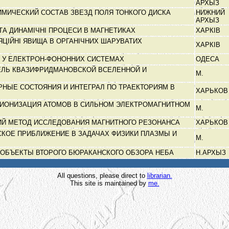
АРХЫЗ
ИМИЧЕСКИЙ СОСТАВ ЗВЕЗД ПОЛЯ ТОНКОГО ДИСКА
НИЖНИЙ
АРХЫЗ
 ТА ДИНАМІЧНІ ПРОЦЕСИ В МАГНЕТИКАХ
ХАРКІВ
ЯЦІЙНІ ЯВИЩА В ОРГАНІЧНИХ ШАРУВАТИХ
ХАРКІВ
 У ЕЛЕКТРОН-ФОНОННИХ СИСТЕМАХ
ОДЕСА
ЕЛЬ КВАЗИФРИДМАНОВСКОЙ ВСЕЛЕННОЙ И
М.
НЫЕ СОСТОЯНИЯ И ИНТЕГРАЛ ПО ТРАЕКТОРИЯМ В
ХАРЬКО
 ИОНИЗАЦИЯ АТОМОВ В СИЛЬНОМ ЭЛЕКТРОМАГНИТНОМ
М.
ИЙ МЕТОД ИССЛЕДОВАНИЯ МАГНИТНОГО РЕЗОНАНСА
ХАРЬКО
КОЕ ПРИБЛИЖЕНИЕ В ЗАДАЧАХ ФИЗИКИ ПЛАЗМЫ И
М.
 ОБЪЕКТЫ ВТОРОГО БЮРАКАНСКОГО ОБЗОРА НЕБА
Н.АРХЫЗ
All questions, please direct to
librarian.
This site is maintained by
me.