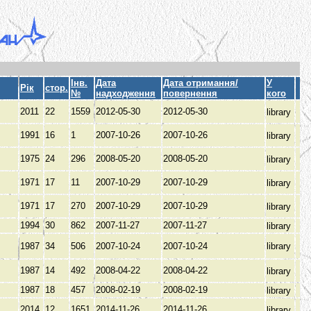
Інв.
Дата
Дата отримання/
У
Рік
стор.
№
надходження
повернення
кого
2011
22
1559
2012-05-30
2012-05-30
library
1991
16
1
2007-10-26
2007-10-26
library
1975
24
296
2008-05-20
2008-05-20
library
В
1971
17
11
2007-10-29
2007-10-29
library
В
1971
17
270
2007-10-29
2007-10-29
library
В
1994
30
862
2007-11-27
2007-11-27
library
1987
34
506
2007-10-24
2007-10-24
library
1987
14
492
2008-04-22
2008-04-22
library
1987
18
457
2008-02-19
2008-02-19
library
2014
12
1651
2014-11-26
2014-11-26
library