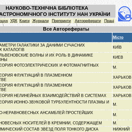
НАУКОВО-ТЕХНІЧНА БІБЛІОТЕКА
АСТРОНОМІЧНОГО ІНСТИТУТУ НАН УКРАЇНИ
ошук
УДК
Книги
Журнали
Препринти
Автореферати
Праці
Все Авторефераты
Місто
РАМЕТРИ ГАЛАКТИКИ ЗА ДАНИМИ СУЧАСНИХ
КИЇВ
Х КАТАЛОГІВ
ЛЬВЕНОВСКИЕ ВОЛНЫ И ИХ РОЛЬ В ДИНАМИКЕ
КИЕВ
РОНЫ
ТЕОРИЯ ФОТОЭЛЕКТРИЧЕСКИХ И ФОТОМАГНИТНЫХ
М.
ЕОРИЯ ФЛУКТУАЦИЙ В ПЛАЗМЕННОМ
ХАРЬКО
ТВЕ
ЕОРИЯ ФЛУКТУАЦИЙ В ПЛАЗМЕННОМ
ХАРЬКО
ТВЕ
ТЕОРИЯ НЕЛИНЕЙНЫХ ВЗАИМОДЕЙСТВИЙ В СИСТЕМАХ
ХАРЬКО
ЕОРИЯ ИОННО-ЗВУКОВОЙ ТУРБУЛЕНТНОСТИ ПЛАЗМЫ И
М.
НО-НЕРАВНОВЕСНЫХ АНСАМБЛЕЙ ПРОСТЕЙШИХ
М.
ВНОВЕСНЫХ НОСИТЕЛЕЙ В КРЕМНИИ, СОДЕРЖАЩЕМ
М.
ИМИЧЕСКИЙ СОСТАВ ЗВЕЗД ПОЛЯ ТОНКОГО ДИСКА
НИЖНИЙ