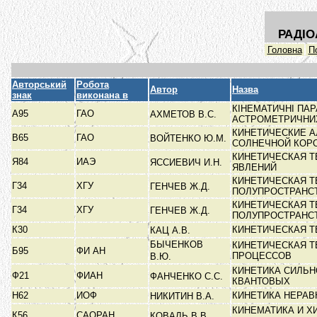
РАДІО
Головна
П
Авторський
Робота
Автор
Назва
знак
виконана в
КІНЕМАТИЧНІ ПА
А95
ГАО
АХМЕТОВ В.С.
АСТРОМЕТРИЧНИ
КИНЕТИЧЕСКИЕ А
В65
ГАО
ВОЙТЕНКО Ю.М.
СОЛНЕЧНОЙ КО
КИНЕТИЧЕСКАЯ 
Я84
ИАЭ
ЯССИЕВИЧ И.Н.
ЯВЛЕНИЙ
КИНЕТИЧЕСКАЯ Т
Г34
ХГУ
ГЕНЧЕВ Ж.Д.
ПОЛУПРОСТРАНС
КИНЕТИЧЕСКАЯ Т
Г34
ХГУ
ГЕНЧЕВ Ж.Д.
ПОЛУПРОСТРАНС
К30
КИНЕТИЧЕСКАЯ 
КАЦ А.В.
БЫЧЕНКОВ
КИНЕТИЧЕСКАЯ Т
Б95
ФИ АН
ПРОЦЕССОВ
В.Ю.
КИНЕТИКА СИЛЬ
Ф21
ФИАН
ФАНЧЕНКО С.С.
КВАНТОВЫХ
Н62
ИОФ
КИНЕТИКА НЕРА
НИКИТИН В.А.
КИНЕМАТИКА И Х
К56
САОРАН
КОВАЛЬ В.В.