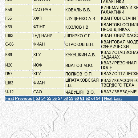
ГАЛАКТИКИ
КИНЕМАТИКА И Х
К56
САО РАН
КОВАЛЬ В.В.
ГАЛАКТИКИ
Г55
ХФТІ
КВАНТОВІ СТАНИ
ГЛУЩЕНКО А.В.
КВАНТОВІ ОСЦИЛ
К59
ФТІНТ
КОЗЛОВ І.В.
ПРОВІДНИКАХ
Ш83
ІЯД НАНУ
КВАНТОВИЙ ХАОС
ШПИРКО С.Г.
КВАНТОВАЯ МОД
С-86
ФИАН
СТРОКОВ В.Н.
СФЕРИЧЕСКИ
КВАЗИСТАЦИОНАР
К89
ХГУ
КУКУШКИН А.В.
ЗАДАЧАХ
КВАЗИРЕЗОННАЯ
И20
ИОФ
ИВАНОВ М.Ю.
ПОЛЕ
П57
ХГУ
КВАЗИОПТИЧЕСК
ПОПКОВ Ю.П.
ШПАТАКОВСКАЯ
КВАЗИКЛАССИЧЕС
Ш83
ФИАН
ТВЕРДОГО ТЕЛА
Г.В.
Ч-12
САО
КВАЗИЗВЕЗДНЫЕ
ЧАВУШЯН В.О.
First
Previous
[
53
54
55
56
57
58
59
60
61
62
of 94 ]
Next
Last