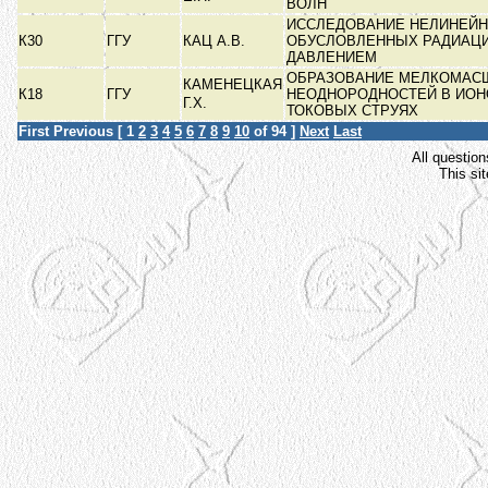
ВОЛН
ИССЛЕДОВАНИЕ НЕЛИНЕЙН
К30
ГГУ
КАЦ А.В.
ОБУСЛОВЛЕННЫХ РАДИАЦ
ДАВЛЕНИЕМ
ОБРАЗОВАНИЕ МЕЛКОМАС
КАМЕНЕЦКАЯ
К18
ГГУ
НЕОДНОРОДНОСТЕЙ В ИО
Г.Х.
ТОКОВЫХ СТРУЯХ
First
Previous
[
1
2
3
4
5
6
7
8
9
10
of 94 ]
Next
Last
All question
This si