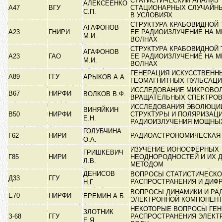
СТАТИСТИЧЕСКИЙ АНАЛИЗ
АЛЕКСЕЕНКО
А47
ВГУ
СТАЦИОНАРНЫХ СЛУЧАЙН
С.П.
В УСЛОВИЯХ
СТРУКТУРА КРАБОВИДНОЙ 
АГАФОНОВ
А23
ГНИРИ
ЕЕ РАДИОИЗЛУЧЕНИЕ НА 
М.И.
ВОЛНАХ
СТРУКТУРА КРАБОВИДНОЙ 
АГАФОНОВ
А23
ГАО
ЕЕ РАДИОИЗЛУЧЕНИЕ НА 
М.И.
ВОЛНАХ
ГЕНЕРАЦИЯ ИСКУССТВЕНН
А89
ГГУ
АРЫКОВ А.А.
ГЕОМАГНИТНЫХ ПУЛЬСАЦ
ИССЛЕДОВАНИЕ МИКРОВО
В67
НИРФИ
ВОЛКОВ В.Ф.
ВРАЩАТЕЛЬНЫХ СПЕКТРО
ИССЛЕДОВАНИЯ ЭВОЛЮЦИИ
ВИНЯЙКИН
В50
НИРФИ
СТРУКТУРЫ И ПОЛЯРИЗАЦ
Е.Н.
РАДИОИЗЛУЧЕНИЯ МОЩН
ГОЛУБЧИНА
Г62
НИРИ
РАДИОАСТРОНОМИЧЕСКАЯ
О.А.
ИЗУЧЕНИЕ ИОНОСФЕРНЫХ
ГРИШКЕВИЧ
Г85
НИРИ
НЕОДНОРОДНОСТЕЙ И ИХ 
Л.В.
МЕТОДОМ
ДЕНИСОВ
ВОПРОСЫ СТАТИСТИЧЕСКО
Д33
ГГУ
РАСПРОСТРАНЕНИЯ И ДИФ
Н.Г.
ВОПРОСЫ ДИНАМИКИ И РА
Е70
НИРФИ
ЕРЕМИН А.Б.
ЭЛЕКТРОННОЙ КОМПОНЕН
НЕКОТОРЫЕ ВОПРОСЫ ГЕН
ЗЛОТНИК
З-68
ГГУ
РАСПРОСТРАНЕНИЯ ЭЛЕК
Е.Я.