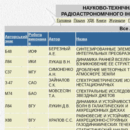
НАУКОВО-ТЕХНІЧН
РАДІОАСТРОНОМІЧНОГО ІН
Головна
Пошук
УДК
Книги
Журнали
Все
Робота
Авторський
виконана
Автор
Назва
знак
в
БЕРЕЗНЫЙ
СИНТЕЗИРОВАННЫЕ ЭЛЕМ
Б48
ИОФ
ИНТЕГРАЛЬНЫХ ПРЕОБРА
А.Е.
ДИНАМИКА РАННЕЙ ВСЕЛЕ
Л84
ИКИ
ЛУКАШ В.Н.
ВЗНИКНОВЕНИЕ ЕЕ СТРУК
СИМОНЕНКО
ДРОБЛЕНИЕ МЕТЕОРНЫХ Т
С37
МГУ
АТМОСФЕРЕ ЗЕМЛИ
А.Н.
ЗАЙНАЛОВ
СПЕКТРОМЕТРИЧЕСКИЕ И
З-47
САО
НЕСТАЦИОНАРНЫХ
С.К.
МОВСЕСЯН
СПЕКТРАЛЬНЫЕ ИССЛЕДО
М74
БАО
ЗВЕЗДНЫХ ДЖЕТОВ
Т.А.
ДИНАМИКА И УСТОЙЧИВОС
Л84
ВГУ
ЛУКИН Д.В.
ВОЛН В ГАЛАКТИЧЕСКИХ И
АККРЕЦИОННЫХ ДИСКАХ
РАВНОВЕСИЕ И УСТОЙЧИВ
Х88
ВГУ
ХРАПОВ С.С.
АККРЕЦИОННО-СТРУЙНЫХ
ГАЗОДИНАМИЧЕСКИХ ТЕЧ