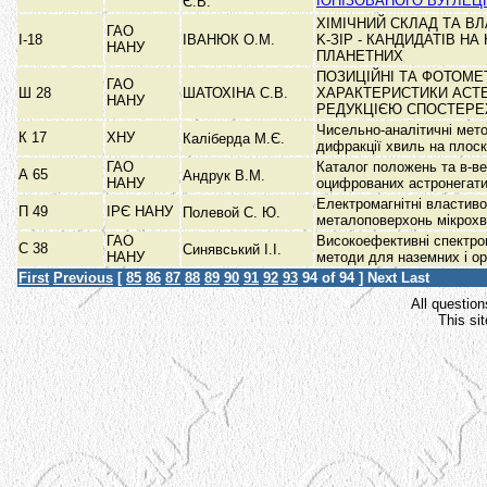
ІОНІЗОВАНОГО ВУГЛЕЦ
Є.В.
ХІМІЧНИЙ СКЛАД ТА ВЛА
ГАО
І-18
ІВАНЮК О.М.
K-ЗІР - КАНДИДАТІВ НА
НАНУ
ПЛАНЕТНИХ
ПОЗИЦІЙНІ ТА ФОТОМЕ
ГАО
Ш 28
ШАТОХІНА С.В.
ХАРАКТЕРИСТИКИ АСТЕ
НАНУ
РЕДУКЦІЄЮ СПОСТЕР
Чисельно-аналітичні мето
К 17
ХНУ
Каліберда М.Є.
дифракції хвиль на плос
ГАО
Каталог положень та в-ве
А 65
Андрук В.М.
НАНУ
оцифрованих астронегат
Електромагнітні властиво
П 49
ІРЄ НАНУ
Полевой С. Ю.
металоповерхонь мікрох
ГАО
Високоефективні спектро
С 38
Синявський І.І.
НАНУ
методи для наземних і о
First
Previous
[
85
86
87
88
89
90
91
92
93
94
of 94 ]
Next
Last
All question
This si