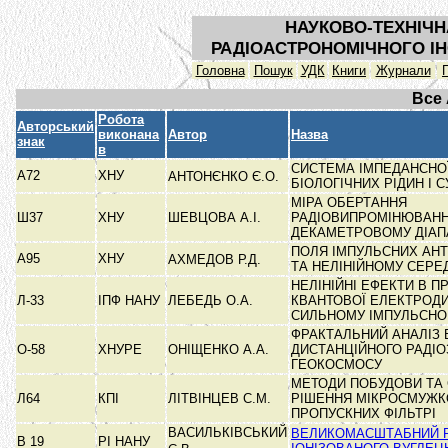
НАУКОВО-ТЕХНІЧН
РАДІОАСТРОНОМІЧНОГО ІН
Головна
Пошук
УДК
Книги
Журнали
Все
Робота
Авторський
виконана
Автор
Назва
знак
в
СИСТЕМА ІМПЕДАНСНОЇ
А72
ХНУ
АНТОНЄНКО Є.О.
БІОЛОГІЧНИХ РІДИН І 
МІРА ОБЕРТАННЯ
Ш37
ХНУ
ШЕВЦОВА А.І.
РАДІОВИПРОМІНЮВАНН
ДЕКАМЕТРОВОМУ ДІАП
ПОЛЯ ІМПУЛЬСНИХ АНТ
А95
ХНУ
АХМЕДОВ Р.Д.
ТА НЕЛІНІЙНОМУ СЕР
НЕЛІНІЙНІ ЕФЕКТИ В 
Л-33
ІПФ НАНУ
ЛЕБЕДЬ О.А.
КВАНТОВОЇ ЕЛЕКТРОДИ
СИЛЬНОМУ ІМПУЛЬСН
ФРАКТАЛЬНИЙ АНАЛІЗ 
О-58
ХНУРЕ
ОНІЩЕНКО А.А.
ДИСТАНЦІЙНОГО РАДІ
ГЕОКОСМОСУ
МЕТОДИ ПОБУДОВИ ТА 
Л64
КПІ
ЛІТВІНЦЕВ С.М.
РІШЕННЯ МІКРОСМУЖК
ПРОПУСКНИХ ФІЛЬТРІ
ВАСИЛЬКІВСЬКИЙ
ВЕЛИКОМАСШТАБНИЙ 
В 19
РІ НАНУ