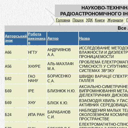
НАУКОВО-ТЕХНІЧН
РАДІОАСТРОНОМІЧНОГО ІН
Головна
Пошук
УДК
Книги
Журнали
Все
Робота
Авторський
виконана
Автор
Назва
знак
в
ИССЛЕДОВАНИЕ МЕТОДО
АНДРИЯНОВ
А66
НГТУ
ВЛАЖНОСТИ И ДИЭЛЕКТ
А.А.
ПРОНИЦАЕМОСТИ
ПРОБЛЕМА ЕЛЕКТРОМАГН
АЛЬ-МАХЛАФІ
А56
ХНУРЕ
СУМІСНОСТІ У СУПУТНИК
М.А.
СИСТЕМАХ ЗВ*ЗКУ
БОРИСЕНКО
ГАО
ШВИДКІ ВАРІАЦІЇ СПЕКТ
Б82
НАНУ
ГАЛЛЕЯ
С.А.
АКСІАЛЬНО-СИМЕТРИЧНЕ
Б69
ІРЕ
БЛИЗНЮК Н.Ю.
ВИПРОМІНЮВАННЯ МЕТА
ДІЕЛЕКТРИЧНИХ ДИСКОВ
ВЗАЄМОДІЯ ХВИЛЬ У ПАС
Б69
ХНУ
БЛІОХ К.Ю.
АКТИВНИХ СЕРЕДОВИЩ
НАБЛЮДЕНИЯ МАЛЫХ ТЕ
БАРАБАНОВ
Б24
ИПА РАН
ОКОЛОЗЕМНОМ КОСМИЧ
С.И.
ПРОСТРАНСТВЕ
ЕЛЕКТРОМАГНІТНО-СПІНО