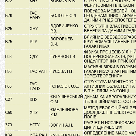
Б72
КНУ
БОБКОВ В.Б.
СТРУКТУРАХ З ЕПІТАКСІ
ФЕРИТОВИМИ ПЛІВКАМИ
ПОБУДОВА МОДЕЛЕЙ І О
ГАО
Б79
БОЛОТІН С.Л.
ГЕОДЕНАМІЧНИХ ПАРАМЕ
НАНУ
ДАНИМИ РНДБ СПОСТЕР
ВДОВИЧЕНКО
СТРУКТУРНІ ВЛАСТИВОСТ
В25
ХНУ
ВЕНЕРИ ЗА ДАНИМИ РАД
Р.В.
ВЛИЯНИЕ ЗВЕЗДООБРАЗ
ВОРОБЬЕВ
В75
РГУ
КРУПНОМАСШТАБНЫЕ П
Э.И.
ГАЛАКТИКАХ
ФІЗИКА ПРОЦЕСІВ У ЛІНІ
Г93
СДУ
ГУБАНОВ І.В.
ПОЛЯРИЗОВАНИХ ІНДУКЦ
ОНДУЛЯТОРНИХ ПРИСК
МАСИВНІ ЗІРКИ В ГОЛУБ
Г96
ГАО РАН
ГУСЄВА Н.Г.
ГАЛАКТИКАХ З АКТИВНИ
ЗОРЕУТВОРЕННЯМ
СТРУКТУРА МАГНІТНОГО 
ГАО
Г66
ГОПАСЮК О.С.
АКТИВНИХ ОБЛАСТЕЙ ТА
НАНУ
В ТІНІ ПЛЯМ НА СОНЦІ
ЄВТУШЕВСЬКИЙ
ДИНАМІКА АВРОРАЛЬНИХ
Є27
КНУ
ТЕЛЕВІЗІЙНИМИ СПОСТ
О.М.
МЕТОД ЕВОЛЮЦІЙНОЇ РЕК
ЄМЕЛЬЯНОВА
Є60
ХНУ
ДОСЛІДЖЕННІ ЕЛЕКТРОМ
К.М.
ПОЛІВ
РАСЧЕТ И ИССЛЕДОВАНИ
З79
НГТУ
ЗОЛИН А.Н.
ЦИЛИНДРИЧЕСКИХ
ОПРЕДЕЛЕНИЕ МАСС МА
К89
ИПА РАН
КУЗНЕЦОВ В.Б.