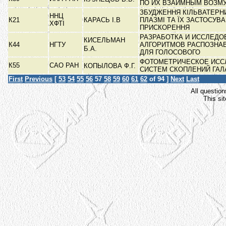
ПО ИХ ВЗАИМНЫМ ВОЗ
ЗБУДЖЕННЯ КІЛЬВАТЕРНИ
ННЦ
К21
КАРАСЬ І.В
ПЛАЗМІ ТА ЇХ ЗАСТОСУВ
ХФТІ
ПРИСКОРЕННЯ
РАЗРАБОТКА И ИССЛЕДО
КИСЕЛЬМАН
К44
НГТУ
АЛГОРИТМОВ РАСПОЗНА
Б.А.
ДЛЯ ГОЛОСОВОГО
ФОТОМЕТРИЧЕСКОЕ ИСС
К55
САО РАН
КОПЫЛОВА Ф.Г.
СИСТЕМ СКОПЛЕНИЙ ГА
First
Previous
[
53
54
55
56
57
58
59
60
61
62
of 94 ]
Next
Last
All question
This si