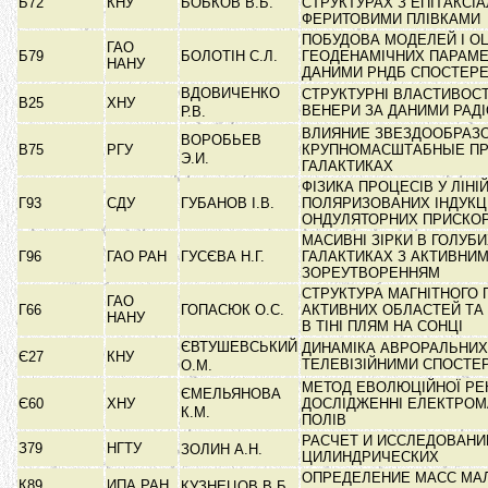
Б72
КНУ
БОБКОВ В.Б.
СТРУКТУРАХ З ЕПІТАКСІ
ФЕРИТОВИМИ ПЛІВКАМИ
ПОБУДОВА МОДЕЛЕЙ І О
ГАО
Б79
БОЛОТІН С.Л.
ГЕОДЕНАМІЧНИХ ПАРАМЕ
НАНУ
ДАНИМИ РНДБ СПОСТЕР
ВДОВИЧЕНКО
СТРУКТУРНІ ВЛАСТИВОСТ
В25
ХНУ
ВЕНЕРИ ЗА ДАНИМИ РАД
Р.В.
ВЛИЯНИЕ ЗВЕЗДООБРАЗ
ВОРОБЬЕВ
В75
РГУ
КРУПНОМАСШТАБНЫЕ П
Э.И.
ГАЛАКТИКАХ
ФІЗИКА ПРОЦЕСІВ У ЛІНІ
Г93
СДУ
ГУБАНОВ І.В.
ПОЛЯРИЗОВАНИХ ІНДУКЦ
ОНДУЛЯТОРНИХ ПРИСК
МАСИВНІ ЗІРКИ В ГОЛУБ
Г96
ГАО РАН
ГУСЄВА Н.Г.
ГАЛАКТИКАХ З АКТИВНИ
ЗОРЕУТВОРЕННЯМ
СТРУКТУРА МАГНІТНОГО 
ГАО
Г66
ГОПАСЮК О.С.
АКТИВНИХ ОБЛАСТЕЙ ТА
НАНУ
В ТІНІ ПЛЯМ НА СОНЦІ
ЄВТУШЕВСЬКИЙ
ДИНАМІКА АВРОРАЛЬНИХ
Є27
КНУ
ТЕЛЕВІЗІЙНИМИ СПОСТ
О.М.
МЕТОД ЕВОЛЮЦІЙНОЇ РЕК
ЄМЕЛЬЯНОВА
Є60
ХНУ
ДОСЛІДЖЕННІ ЕЛЕКТРОМ
К.М.
ПОЛІВ
РАСЧЕТ И ИССЛЕДОВАНИ
З79
НГТУ
ЗОЛИН А.Н.
ЦИЛИНДРИЧЕСКИХ
ОПРЕДЕЛЕНИЕ МАСС МА
К89
ИПА РАН
КУЗНЕЦОВ В.Б.