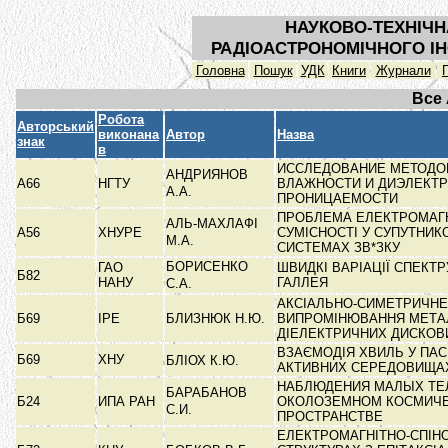
НАУКОВО-ТЕХНІЧН
РАДІОАСТРОНОМІЧНОГО ІН
Головна
Пошук
УДК
Книги
Журнали
Все
Робота
Авторський
виконана
Автор
Назва
знак
в
ИССЛЕДОВАНИЕ МЕТОДО
АНДРИЯНОВ
А66
НГТУ
ВЛАЖНОСТИ И ДИЭЛЕКТ
А.А.
ПРОНИЦАЕМОСТИ
ПРОБЛЕМА ЕЛЕКТРОМАГН
АЛЬ-МАХЛАФІ
А56
ХНУРЕ
СУМІСНОСТІ У СУПУТНИК
М.А.
СИСТЕМАХ ЗВ*ЗКУ
БОРИСЕНКО
ГАО
ШВИДКІ ВАРІАЦІЇ СПЕКТ
Б82
НАНУ
ГАЛЛЕЯ
С.А.
АКСІАЛЬНО-СИМЕТРИЧНЕ
Б69
ІРЕ
БЛИЗНЮК Н.Ю.
ВИПРОМІНЮВАННЯ МЕТА
ДІЕЛЕКТРИЧНИХ ДИСКОВ
ВЗАЄМОДІЯ ХВИЛЬ У ПАС
Б69
ХНУ
БЛІОХ К.Ю.
АКТИВНИХ СЕРЕДОВИЩ
НАБЛЮДЕНИЯ МАЛЫХ ТЕ
БАРАБАНОВ
Б24
ИПА РАН
ОКОЛОЗЕМНОМ КОСМИЧ
С.И.
ПРОСТРАНСТВЕ
ЕЛЕКТРОМАГНІТНО-СПІНО