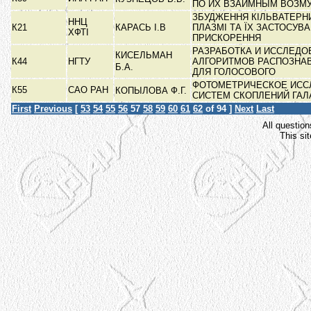
ПО ИХ ВЗАИМНЫМ ВОЗ
ЗБУДЖЕННЯ КІЛЬВАТЕРНИ
ННЦ
К21
КАРАСЬ І.В
ПЛАЗМІ ТА ЇХ ЗАСТОСУВ
ХФТІ
ПРИСКОРЕННЯ
РАЗРАБОТКА И ИССЛЕДО
КИСЕЛЬМАН
К44
НГТУ
АЛГОРИТМОВ РАСПОЗНА
Б.А.
ДЛЯ ГОЛОСОВОГО
ФОТОМЕТРИЧЕСКОЕ ИСС
К55
САО РАН
КОПЫЛОВА Ф.Г.
СИСТЕМ СКОПЛЕНИЙ ГА
First
Previous
[
53
54
55
56
57
58
59
60
61
62
of 94 ]
Next
Last
All question
This si