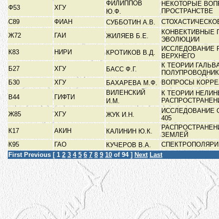
ФИЛИППОВ
НЕКОТОРЫЕ ВОП
Ф53
ХГУ
ПРОСТРАНСТВЕ
Ю.Ф.
С89
ФИАН
СТОХАСТИЧЕСКО
СУББОТИН А.В.
КОНВЕКТИВНЫЕ 
Ж72
ГАИ
ЖИЛЯЕВ Б.Е.
ЭВОЛЮЦИИ
ИССЛЕДОВАНИЕ 
К83
НИРИ
КРОТИКОВ В.Д.
ВЕРХНЕГО
К ТЕОРИИ ГАЛЬ
Б27
ХГУ
БАСС Ф.Г.
ПОЛУПРОВОДНИ
Б30
ХГУ
ВОПРОСЫ КОРРЕ
БАХАРЕВА М.Ф.
ВИЛЕНСКИЙ
К ТЕОРИИ НЕЛИ
В44
ГИФТИ
РАСПРОСТРАНЕН
И.М.
ИССЛЕДОВАНИЕ С
Ж85
ХГУ
ЖУК И.Н.
405
РАСПРОСТРАНЕН
К17
АКИН
КАЛИНИН Ю.К.
ЗЕМЛЕЙ
К95
ГАО
СПЕКТРОПОЛЯРИ
КУЧЕРОВ В.А.
First
Previous
[
1
2
3
4
5
6
7
8
9
10
of 94 ]
Next
Last