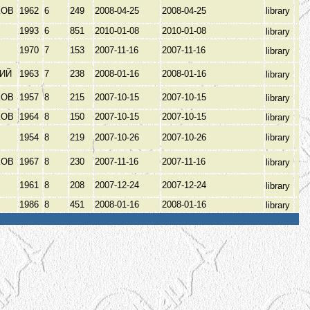
КОВ
1962
6
249
2008-04-25
2008-04-25
library
1993
6
851
2010-01-08
2010-01-08
library
1970
7
153
2007-11-16
2007-11-16
library
КИЙ
1963
7
238
2008-01-16
2008-01-16
library
КОВ
1957
8
215
2007-10-15
2007-10-15
library
КОВ
1964
8
150
2007-10-15
2007-10-15
library
1954
8
219
2007-10-26
2007-10-26
library
КОВ
1967
8
230
2007-11-16
2007-11-16
library
1961
8
208
2007-12-24
2007-12-24
library
1986
8
451
2008-01-16
2008-01-16
library