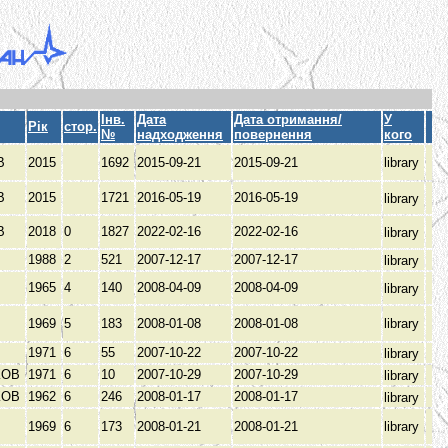
Інв.
Дата
Дата отримання/
У
Рік
стор.
№
надходження
повернення
кого
ІВ
2015
1692
2015-09-21
2015-09-21
library
ІВ
2015
1721
2016-05-19
2016-05-19
library
ІВ
2018
0
1827
2022-02-16
2022-02-16
library
1988
2
521
2007-12-17
2007-12-17
library
1965
4
140
2008-04-09
2008-04-09
library
1969
5
183
2008-01-08
2008-01-08
library
1971
6
55
2007-10-22
2007-10-22
library
КОВ
1971
6
10
2007-10-29
2007-10-29
library
КОВ
1962
6
246
2008-01-17
2008-01-17
library
1969
6
173
2008-01-21
2008-01-21
library