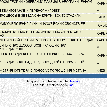
РОСЫ ТЕОРИИ КОЛЕБАНИЙ ПЛАЗМЫ В НЕОГРАНИЧЕННОМ
ХАРЬ
Е КВАНТОВАНИЕ И ПЕРЕНОРМИРОВКИ
М.
ПРОЦЕССЫ В ЗВЕЗДАХ НА КРИТИЧЕСКИХ СТАДИЯХ
КИЕВ
РАДИОИЗЛУЧЕНИЯ ЛУНЫ И ФИЗИЧЕСКИХ СВОЙСТВ ЕЕ
ГОРЬ
ВАНОМАГНИТНЫХ И ТЕРМОМАГНИТНЫХ ЭФФЕКТОВ В
ХАРЬ
КАХ
ЛЯЦИОННОЙ ТЕОРИИ РАСПРОСТРАНЕНИЯ ВОЛН В СРЕДАХ
ХАРЬ
НЕЙНЫХ ПРОЦЕССОВ, ВОЗНИКАЮЩИХ ПРИ
М.
ИИ РАДИОВОЛН
ПЕКТРОВ ДИСКРЕТНЫХ ИСТОЧНИКОВ ЗС 144, ЗС 274, ЗС
ХАРЬ
ИЕ РАДИОВОЛН НАД НЕОДНОРОДНОЙ СФЕРИЧЕСКОЙ
М.
МЕТРИЯ ЮПИТЕРА В ПОЛОСАХ ПОГЛОЩЕНИЯ МЕТАНА
КИЕВ
All questions, please direct to
librarian.
This site is maintained by
me.