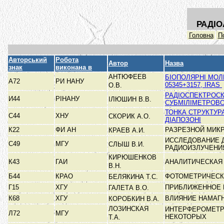
РАДІО
Головна
П
Авторський
Робота
Автор
Назва
знак
виконана в
АНТЮФЕЕВ
БІОПОЛЯРНІ МОЛ
А72
РИ НАНУ
05345+3157, IRAS
О.В.
РАДІОСПЕКТРОСК
И44
РІНАНУ
ІЛЮШИН В.В.
СУБМІЛІМЕТРОВ
ТОНКА СТРУКТУР
С44
ХНУ
СКОРИК А.О.
ДІАПОЗОНІ
К22
ФИ АН
РАЗРЕЗНОЙ МИК
КРАЕВ А.И.
ИССЛЕДОВАНИЕ 
С49
МГУ
СЛЫШ В.И.
РАДИОИЗЛУЧЕН
КИРЮШЕНКОВ
К43
ГАИ
АНАЛИТИЧЕСКАЯ
В.Н.
Б44
КРАО
ФОТОМЕТРИЧЕСК
БЕЛЯКИНА Т.С.
Г15
ХГУ
ПРИБЛИЖЕННОЕ 
ГАЛЕТА В.О.
К68
ХГУ
ВЛИЯНИЕ НАМАГ
КОРОБКИН В.А.
ЛОЗИНСКАЯ
ИНТЕРФЕРОМЕТР
Л72
МГУ
НЕКОТОРЫХ
Т.А.