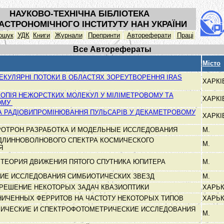
НАУКОВО-ТЕХНІЧНА БІБЛІОТЕКА
АСТРОНОМІЧНОГО ІНСТИТУТУ НАН УКРАЇНИ
ошук
УДК
Книги
Журнали
Препринти
Автореферати
Праці
Все Авторефераты
Місто
ЕКУЛЯРНІ ПОТОКИ В ОБЛАСТЯХ ЗОРЕУТВОРЕННЯ IRAS
ХАРК
ОПІЯ НЕЖОРСТКИХ МОЛЕКУЛ У МІЛІМЕТРОВОМУ ТА
ХАРК
ОМУ
А РАДІОВИПРОМІНЮВАННЯ ПУЛЬСАРІВ У ДЕКАМЕТРОВОМУ
ХАРК
РОТРОН.РАЗРАБОТКА И МОДЕЛЬНЫЕ ИССЛЕДОВАНИЯ
М.
ДЛИННОВОЛНОВОГО СПЕКТРА КОСМИЧЕСКОГО
М.
ИЯ
 ТЕОРИЯ ДВИЖЕНИЯ ПЯТОГО СПУТНИКА ЮПИТЕРА
М.
ИЕ ИССЛЕДОВАНИЯ СИМБИОТИЧЕСКИХ ЗВЕЗД
М.
РЕШЕНИЕ НЕКОТОРЫХ ЗАДАЧ КВАЗИОПТИКИ
ХАРЬ
НИЧЕННЫХ ФЕРРИТОВ НА ЧАСТОТУ НЕКОТОРЫХ ТИПОВ
ХАРЬ
ИЧЕСКИЕ И СПЕКТРОФОТОМЕТРИЧЕСКИЕ ИССЛЕДОВАНИЯ
М.