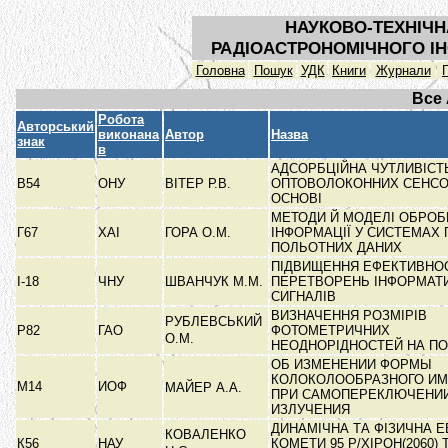
НАУКОВО-ТЕХНІЧН
РАДІОАСТРОНОМІЧНОГО ІН
Головна
Пошук
УДК
Книги
Журнали
Все
Робота
Авторський
виконана
Автор
Назва
знак
в
АДСОРБЦІЙНА ЧУТЛИВІСТ
В54
ОНУ
ВІТЕР Р.В.
ОПТОВОЛОКОННИХ СЕНСО
ОСНОВІ
МЕТОДИ Й МОДЕЛІ ОБРОБ
Г67
ХАІ
ГОРА О.М.
ІНФОРМАЦІЇ У СИСТЕМАХ 
ПОЛЬОТНИХ ДАНИХ
ПІДВИЩЕННЯ ЕФЕКТИВНО
I-18
ЧНУ
ШВАНЧУК М.М.
ПЕРЕТВОРЕНЬ ІНФОРМАТ
СИГНАЛІВ
ВИЗНАЧЕННЯ РОЗМІРІВ
РУБЛЕВСЬКИЙ
Р82
ГАО
ФОТОМЕТРИЧНИХ
О.М.
НЕОДНОРІДНОСТЕЙ НА П
ОБ ИЗМЕНЕНИИ ФОРМЫ
КОЛОКОЛООБРАЗНОГО ИМ
М14
ИОФ
МАЙЕР А.А.
ПРИ САМОПЕРЕКЛЮЧЕНИ
ИЗЛУЧЕНИЯ
ДИНАМІЧНА ТА ФІЗИЧНА 
КОВАЛЕНКО
К56
НАУ
КОМЕТИ 95 Р/ХІРОН(2060) 