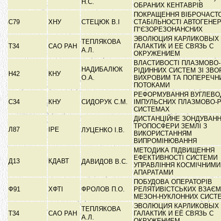
Н.С.
ОБРАНИХ КЕНТАВРІВ
ПОКРАЩЕННЯ ВІБРОЧАСТ
C79
ХНУ
СТЕЦЮК В.І
СТАБІЛЬНОСТІ АВТОГЕНЕ
П"ЄЗОРЕЗОНАНСНИХ
ЭВОЛЮЦИЯ КАРЛИКОВЫХ
ТЕПЛЯКОВА
Т34
САО РАН
ГАЛАКТИК И ЕЕ СВЯЗЬ С
А.Л.
ОКРУЖЕНИЕМ
ВЛАСТИВОСТІ ПЛАЗМОВО-
НАДИБАЛЮК
РІДИННИХ СИСТЕМ ЗІ ЗВО
Н42
КНУ
О.А.
ВИХРОВИМ ТА ПОПЕРЕЧН
ПОТОКАМИ
РЕФОРМУВАННЯ ВУГЛЕВОД
С34
КНУ
СИДОРУК С.М.
ІМПУЛЬСНИХ ПЛАЗМОВО-Р
СИСТЕМАХ
ДИСТАНЦІЙНЕ ЗОНДУВАН
ТРОПОСФЕРИ ЗЕМЛІ З
Л87
ІРЕ
ЛУЦЕНКО І.В.
ВИКОРИСТАННЯМ
ВИПРОМІНЮВАННЯ
МЕТОДИКА ПІДВИЩЕННЯ
ЕФЕКТИВНОСТІ СИСТЕМИ
Д13
КДАВТ
ДАВИДОВ В.С.
УПРАВЛІННЯ КОСМІЧНИМИ
АПАРАТАМИ
ПОБУДОВА ОПЕРАТОРІВ
Ф91
ХФТІ
ФРОЛОВ П.О.
РЕЛЯТИВІСТСЬКИХ ВЗАЄМ
МЕЗОН-НУКЛОННИХ СИС
ЭВОЛЮЦИЯ КАРЛИКОВЫХ
ТЕПЛЯКОВА
Т34
САО РАН
ГАЛАКТИК И ЕЁ СВЯЗЬ С
А.Л.
ОКРУЖЕНИЕМ