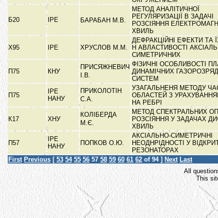
МЕТОД АНАЛІТИЧНОЇ
РЕГУЛЯРИЗАЦІЇ В ЗАДАЧІ
Б20
ІРЕ
БАРАБАН М.В.
РОЗСІЯННЯ ЕЛЕКТРОМАГ
ХВИЛЬ
ДЕФРАКЦІЙНІ ЕФЕКТИ ТА 
Х95
ІРЕ
ХРУСЛОВ М.М.
Н АВЛАСТИВОСТІ АКСІАЛЬ
СИМЕТРИЧНИХ
ФІЗИЧНІ ОСОБЛИВОСТІ П
ПРИСЯЖНЕВИЧ
П75
КНУ
ДИНАМІЧНИХ ГАЗОРОЗРЯ
І.В.
СИСТЕМ
УЗАГАЛЬНЕНЯ МЕТОДУ ЧА
ПРИКОЛОТІН
ІРЕ
П75
ОБЛАСТЕЙ З УРАХУВАНН
НАНУ
С.А.
НА РЕБРІ
МЕТОД СПЕКТРАЛЬНИХ ОП
КОЛІБЕРДА
К17
ХНУ
РОЗСІЯННЯ У ЗАДАЧАХ ДИ
М.Є.
ХВИЛЬ
АКСІАЛЬНО-СИМЕТРИЧНІ
ІРЕ
П57
ПОПКОВ О.Ю.
НЕОДНРІДНОСТІ У ВІДКРИ
НАНУ
РЕЗОНАТОРАХ
First
Previous
[
53
54
55
56
57
58
59
60
61
62
of 94 ]
Next
Last
All question
This si