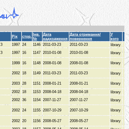
Інв.
Дата
Дата отримання/
У
Рік
стор.
№
надходження
повернення
кого
ЫЗ
1997
24
1146
2011-03-23
2011-03-23
library
ЫЗ
1997
16
1147
2010-01-08
2010-01-08
library
1999
16
1148
2008-01-08
2008-01-08
library
В
2002
18
1149
2011-03-23
2011-03-23
library
2003
28
1151
2008-01-21
2008-01-21
library
В
2002
18
1153
2008-04-18
2008-04-18
library
2002
36
1154
2007-11-27
2007-11-27
library
2002
24
1155
2007-10-29
2007-10-29
library
В
2002
20
1156
2008-05-27
2008-05-27
library