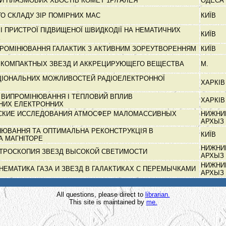
РИ ПЛАЗМОВИХ ХВОСТІВ КОМЕТ 1Р/ГАЛЕЯ
ОДЕСА
ГО СКЛАДУ ЗІР ПОМІРНИХ МАС
КИЇВ
 ПРИСТРОЇ ПІДВИЩЕНОЇ ШВИДКОДІЇ НА НЕМАТИЧНИХ
КИЇВ
Х
РОМІНЮВАННЯ ГАЛАКТИК З АКТИВНИМ ЗОРЕУТВОРЕННЯМ
КИЇВ
 КОМПАКТНЫХ ЗВЕЗД И АККРЕЦИРУЮЩЕГО ВЕЩЕСТВА
М.
ІОНАЛЬНИХ МОЖЛИВОСТЕЙ РАДІОЕЛЕКТРОННОЇ
ХАРКІ
 ВИПРОМІНЮВАННЯ І ТЕПЛОВИЙ ВПЛИВ
ХАРКІ
НИХ ЕЛЕКТРОННИХ
СКИЕ ИССЛЕДОВАНИЯ АТМОСФЕР МАЛОМАССИВНЫХ
НИЖНИ
АРХЫЗ
НЮВАННЯ ТА ОПТИМАЛЬНА РЕКОНСТРУКЦІЯ В
КИЇВ
А МАГНІТОРЕ
НИЖНИ
КТРОСКОПИЯ ЗВЕЗД ВЫСОКОЙ СВЕТИМОСТИ
АРХЫЗ
НИЖНИ
НЕМАТИКА ГАЗА И ЗВЕЗД В ГАЛАКТИКАХ С ПЕРЕМЫЧКАМИ
АРХЫЗ
All questions, please direct to
librarian.
This site is maintained by
me.