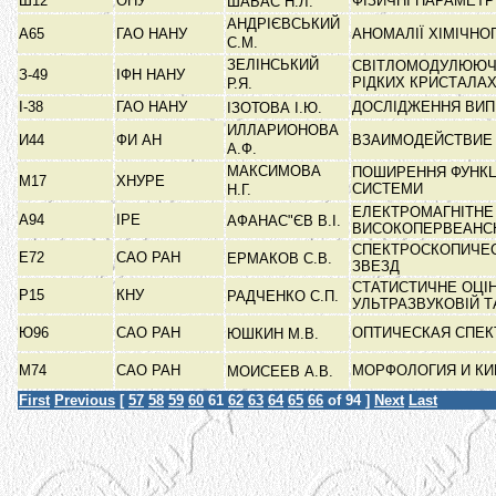
Ш12
ОНУ
ФІЗИЧНІ ПАРАМЕТ
ШАБАС Н.Л.
АНДРІЄВСЬКИЙ
А65
ГАО НАНУ
АНОМАЛІЇ ХІМІЧНО
С.М.
ЗЕЛІНСЬКИЙ
СВІТЛОМОДУЛЮЮЧІ
З-49
ІФН НАНУ
РІДКИХ КРИСТАЛА
Р.Я.
І-38
ГАО НАНУ
ДОСЛІДЖЕННЯ ВИП
ІЗОТОВА І.Ю.
ИЛЛАРИОНОВА
И44
ФИ АН
ВЗАИМОДЕЙСТВИЕ
А.Ф.
МАКСИМОВА
ПОШИРЕННЯ ФУНКЦ
М17
ХНУРЕ
СИСТЕМИ
Н.Г.
ЕЛЕКТРОМАГНІТНЕ
А94
ІРЕ
АФАНАС"ЄВ В.І.
ВИСОКОПЕРВЕАНС
СПЕКТРОСКОПИЧЕ
Е72
САО РАН
ЕРМАКОВ С.В.
ЗВЕЗД
СТАТИСТИЧНЕ ОЦІ
Р15
КНУ
РАДЧЕНКО С.П.
УЛЬТРАЗВУКОВІЙ Т
Ю96
САО РАН
ОПТИЧЕСКАЯ СПЕ
ЮШКИН М.В.
М74
САО РАН
МОРФОЛОГИЯ И КИ
МОИСЕЕВ А.В.
First
Previous
[
57
58
59
60
61
62
63
64
65
66
of 94 ]
Next
Last