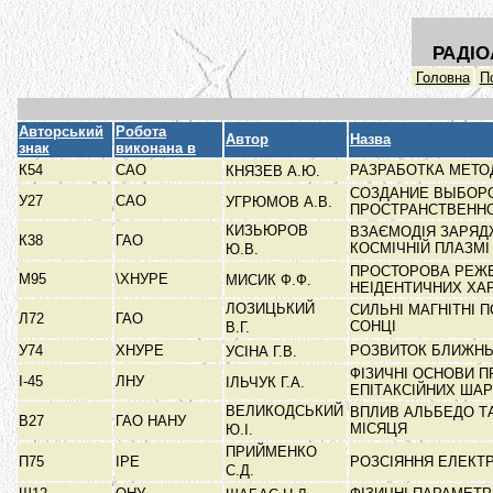
РАДІО
Головна
П
Авторський
Робота
Автор
Назва
знак
виконана в
К54
САО
РАЗРАБОТКА МЕТО
КНЯЗЕВ А.Ю.
СОЗДАНИЕ ВЫБОРО
У27
САО
УГРЮМОВ А.В.
ПРОСТРАНСТВЕН
КИЗЬЮРОВ
ВЗАЄМОДІЯ ЗАРЯД
К38
ГАО
КОСМІЧНІЙ ПЛАЗМ
Ю.В.
ПРОСТОРОВА РЕЖЕ
М95
\ХНУРЕ
МИСИК Ф.Ф.
НЕІДЕНТИЧНИХ ХА
ЛОЗИЦЬКИЙ
СИЛЬНІ МАГНІТНІ
Л72
ГАО
СОНЦІ
В.Г.
У74
ХНУРЕ
РОЗВИТОК БЛИЖНЬ
УСІНА Г.В.
ФІЗИЧНІ ОСНОВИ П
І-45
ЛНУ
ІЛЬЧУК Г.А.
ЕПІТАКСІЙНИХ ША
ВЕЛИКОДСЬКИЙ
ВПЛИВ АЛЬБЕДО ТА
В27
ГАО НАНУ
МІСЯЦЯ
Ю.І.
ПРИЙМЕНКО
П75
ІРЕ
РОЗСІЯННЯ ЕЛЕКТ
С.Д.