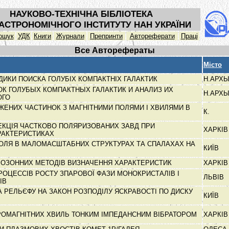
НАУКОВО-ТЕХНІЧНА БІБЛІОТЕКА
АСТРОНОМІЧНОГО ІНСТИТУТУ НАН УКРАЇНИ
ошук
УДК
Книги
Журнали
Препринти
Автореферати
Праці
Все Авторефераты
Місто
ДИКИ ПОИСКА ГОЛУБІХ КОМПАКТНІХ ГАЛАКТИК
Н.АРХ
К ГОЛУБЫХ КОМПАКТНЫХ ГАЛАКТИК И АНАЛИЗ ИХ
Н.АРХ
НОГО
ЖЕНИХ ЧАСТИНОК З МАГНІТНИМИ ПОЛЯМИ І ХВИЛЯМИ В
К.
І
КЦІЯ ЧАСТКОВО ПОЛЯРИЗОВАНИХ ЗАВД ПРИ
ХАРКІ
РАКТЕРИСТИКАХ
 ПОЛЯ В МАЛОМАСШТАБНИХ СТРУКТУРАХ ТА СПАЛАХАХ НА
КИЇВ
ОЗОННИХ МЕТОДІВ ВИЗНАЧЕННЯ ХАРАКТЕРИСТИК
ХАРКІ
РОЦЕССІВ РОСТУ ЗПАРОВОЇ ФАЗИ МОНОКРИСТАЛІВ І
ЛЬВІВ
РІВ
 РЕЛЬЄФУ НА ЗАКОН РОЗПОДІЛУ ЯСКРАВОСТІ ПО ДИСКУ
КИЇВ
РОМАГНІТНИХ ХВИЛЬ ТОНКИМ ІМПЕДАНСНИМ ВІБРАТОРОМ
ХАРКІ