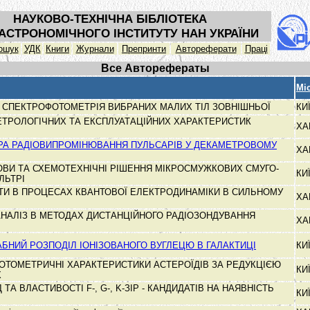
НАУКОВО-ТЕХНІЧНА БІБЛІОТЕКА
АСТРОНОМІЧНОГО ІНСТИТУТУ НАН УКРАЇНИ
ошук
УДК
Книги
Журнали
Препринти
Автореферати
Праці
Все Авторефераты
Мі
 СПЕКТРОФОТОМЕТРІЯ ВИБРАНИХ МАЛИХ ТІЛ ЗОВНІШНЬОЇ
КИ
ТРОЛОГІЧНИХ ТА ЕКСПЛУАТАЦІЙНИХ ХАРАКТЕРИСТИК
ХА
РА РАДІОВИПРОМІНЮВАННЯ ПУЛЬСАРІВ У ДЕКАМЕТРОВОМУ
ХА
ВИ ТА СХЕМОТЕХНІЧНІ РІШЕННЯ МІКРОСМУЖКОВИХ СМУГО-
КИ
ЛЬТРІ
КТИ В ПРОЦЕСАХ КВАНТОВОЇ ЕЛЕКТРОДИНАМІКИ В СИЛЬНОМУ
ХА
НАЛІЗ В МЕТОДАХ ДИСТАНЦІЙНОГО РАДІОЗОНДУВАННЯ
ХА
НИЙ РОЗПОДІЛ ІОНІЗОВАНОГО ВУГЛЕЦЮ В ГАЛАКТИЦІ
КИ
ФОТОМЕТРИЧНІ ХАРАКТЕРИСТИКИ АСТЕРОЇДІВ ЗА РЕДУКЦІЄЮ
КИ
Х
 ТА ВЛАСТИВОСТІ F-, G-, K-ЗІР - КАНДИДАТІВ НА НАЯВНІСТЬ
КИ