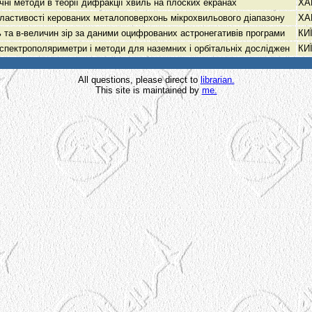
чні методи в теорії дифракції хвиль на плоских екранах
ХА
властивості керованих металоповерхонь мікрохвильового діапазону
ХА
 та в-величин зір за даними оцифрованих астронегативів програми
КИ
спектрополяриметри і методи для наземних і орбітальніх досліджен
КИ
All questions, please direct to
librarian.
This site is maintained by
me.