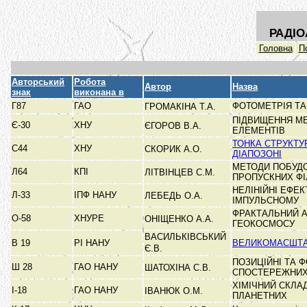
РАДІО
Головна
П
Авторський
Робота
Автор
Назва
знак
виконана в
Г87
ГАО
ФОТОМЕТРІЯ ТА
ГРОМАКІНА Т.А.
ПІДВИЩЕННЯ МЕ
Є-30
ХНУ
ЄГОРОВ В.А.
ЕЛЕМЕНТІВ
ТОНКА СТРУКТУ
С44
ХНУ
СКОРИК А.О.
ДІАПОЗОНІ
МЕТОДИ ПОБУДО
Л64
КПІ
ЛІТВІНЦЕВ С.М.
ПРОПУСКНИХ ФІ
НЕЛІНІЙНІ ЕФЕ
Л-33
ІПФ НАНУ
ЛЕБЕДЬ О.А.
ІМПУЛЬСНОМУ
ФРАКТАЛЬНИЙ А
О-58
ХНУРЕ
ОНІЩЕНКО А.А.
ГЕОКОСМОСУ
ВАСИЛЬКІВСЬКИЙ
В 19
РІ НАНУ
ВЕЛИКОМАСШТАБ
Є.В.
ПОЗИЦІЙНІ ТА 
Ш 28
ГАО НАНУ
ШАТОХІНА С.В.
СПОСТЕРЕЖНИ
ХІМІЧНИЙ СКЛАД
І-18
ГАО НАНУ
ІВАНЮК О.М.
ПЛАНЕТНИХ