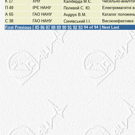
К 17
ХНУ
Чисельно-аналіти
Каліберда М.Є.
П 49
ІРЄ НАНУ
Електромагнітні 
Полевой С. Ю.
А 65
ГАО НАНУ
Каталог положень
Андрук В.М.
С 38
ГАО НАНУ
Високоефективні 
Синявський І.І.
First
Previous
[
85
86
87
88
89
90
91
92
93
94
of 94 ]
Next
Last