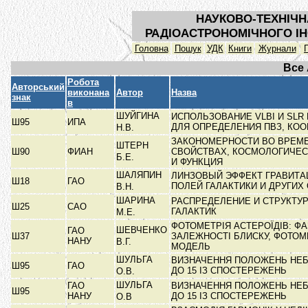
НАУКОВО-ТЕХНІЧН
РАДІОАСТРОНОМІЧНОГО ІН
Головна
Пошук
УДК
Книги
Журнали
Все
Робота
Авторський
виконана
Автор
Назва
знак
в
ШУЙГИНА
ИСПОЛЬЗОВАНИЕ VLBI И SLR
Ш95
ИПА
ДЛЯ ОПРЕДЕЛЕНИЯ ПВЗ, КО
Н.В.
ЗАКОНОМЕРНОСТИ ВО ВРЕМ
ШТЕРН
Ш90
ФИАН
СВОЙСТВАХ, КОСМОЛОГИЧЕ
Б.Е.
И ФУНКЦИЯ
ШАЛЯПИН
ЛИНЗОВЫЙ ЭФФЕКТ ГРАВИТ
Ш18
ГАО
ПОЛЕЙ ГАЛАКТИКИ И ДРУГИХ
В.Н.
ШАРИНА
РАСПРЕДЕЛЕНИЕ И СТРУКТУ
Ш25
САО
ГАЛАКТИК
М.Е.
ФОТОМЕТРІЯ АСТЕРОЇДІВ: ФА
ШЕВЧЕНКО
ГАО
Ш37
ЗАЛЕЖНОСТІ БЛИСКУ, ФОТО
НАНУ
В.Г.
МОДЕЛЬ
ШУЛЬГА
ВИЗНАЧЕННЯ ПОЛОЖЕНЬ НЕБ
Ш95
ГАО
ДО 15 ІЗ СПОСТЕРЕЖЕНЬ
О.В.
ШУЛЬГА
ГАО
ВИЗНАЧЕННЯ ПОЛОЖЕНЬ НЕБ
Ш95
НАНУ
ДО 15 ІЗ СПОСТЕРЕЖЕНЬ
О.В