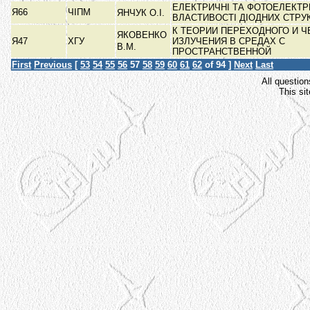
ЕЛЕКТРИЧНІ ТА ФОТОЕЛЕКТР
Я66
ЧІПМ
ЯНЧУК О.І.
ВЛАСТИВОСТІ ДІОДНИХ СТРУ
К ТЕОРИИ ПЕРЕХОДНОГО И 
ЯКОВЕНКО
Я47
ХГУ
ИЗЛУЧЕНИЯ В СРЕДАХ С
В.М.
ПРОСТРАНСТВЕННОЙ
First
Previous
[
53
54
55
56
57
58
59
60
61
62
of 94 ]
Next
Last
All question
This si