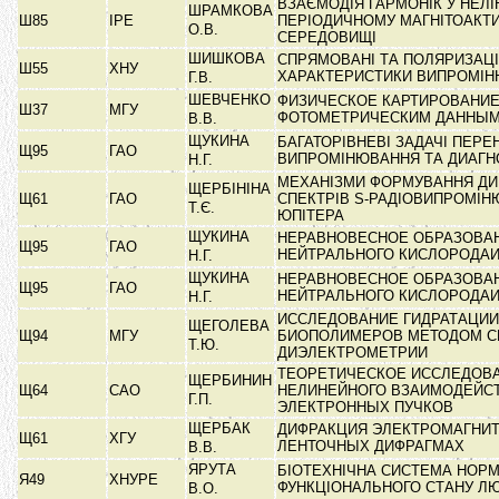
ВЗАЄМОДІЯ ГАРМОНІК У НЕЛ
ШРАМКОВА
Ш85
ІРЕ
ПЕРІОДИЧНОМУ МАГНІТОАКТ
О.В.
СЕРЕДОВИЩІ
ШИШКОВА
СПРЯМОВАНІ ТА ПОЛЯРИЗАЦІ
Ш55
ХНУ
ХАРАКТЕРИСТИКИ ВИПРОМІ
Г.В.
ШЕВЧЕНКО
ФИЗИЧЕСКОЕ КАРТИРОВАНИЕ
Ш37
МГУ
ФОТОМЕТРИЧЕСКИМ ДАННЫ
В.В.
ЩУКИНА
БАГАТОРІВНЕВІ ЗАДАЧІ ПЕРЕ
Щ95
ГАО
ВИПРОМІНЮВАННЯ ТА ДИАГ
Н.Г.
МЕХАНІЗМИ ФОРМУВАННЯ ДИ
ЩЕРБІНІНА
Щ61
ГАО
СПЕКТРІВ S-РАДІОВИПРОМІ
Т.Є.
ЮПІТЕРА
ЩУКИНА
НЕРАВНОВЕСНОЕ ОБРАЗОВАН
Щ95
ГАО
НЕЙТРАЛЬНОГО КИСЛОРОДА
Н.Г.
ЩУКИНА
НЕРАВНОВЕСНОЕ ОБРАЗОВАН
Щ95
ГАО
НЕЙТРАЛЬНОГО КИСЛОРОДА
Н.Г.
ИССЛЕДОВАНИЕ ГИДРАТАЦИИ
ЩЕГОЛЕВА
Щ94
МГУ
БИОПОЛИМЕРОВ МЕТОДОМ С
Т.Ю.
ДИЭЛЕКТРОМЕТРИИ
ТЕОРЕТИЧЕСКОЕ ИССЛЕДОВ
ЩЕРБИНИН
Щ64
САО
НЕЛИНЕЙНОГО ВЗАИМОДЕЙС
Г.П.
ЭЛЕКТРОННЫХ ПУЧКОВ
ЩЕРБАК
ДИФРАКЦИЯ ЭЛЕКТРОМАГНИТ
Щ61
ХГУ
ЛЕНТОЧНЫХ ДИФРАГМАХ
В.В.
ЯРУТА
БІОТЕХНІЧНА СИСТЕМА НОРМ
Я49
ХНУРЕ
ФУНКЦІОНАЛЬНОГО СТАНУ Л
В.О.