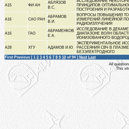
ИССЛЕДОВАНИЕ НЕКОТОР
АБЛЯЗОВ
А15
ФИ АН
ПРИНЦИПОВ ОПТИМАЛЬНО
В.С.
ПОСТРОЕНИЯ И РАЗРАБОТ
ВОПРОСЫ ПОВЫШЕНИЯ ТО
АБРАМОВ
А16
САО РАН
ИЗМЕРЕНИЙ ЛИНЕЙНОЙ П
В.И.
РАДИОИЗЛУЧЕНИЯ
ИССЛЕДОВАНИЕ В ДЕКАМ
АБРАМЕНКОВ
А16
ГАО
ДИАПАЗОНЕ ВОЛН ОБЛАСТ
Е.А.
ИОНИЗОВАННОГО ВОДОРО
ЭКСПЕРИМЕНТАЛЬНОЕ ИС
А28
ХГУ
АДАМОВ И.Ю.
РАССЕЯНИЯ СВЧ В ПЛАЗМЕ
БЕЗЭЛЕКТРОДНОГО
First
Previous
[
1
2
3
4
5
6
7
8
9
10
of 94 ]
Next
Last
All question
This si