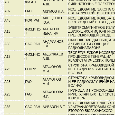
ЧАСТИЧНО НЕЙТРАЛИЗОВ
А36
ФИ АН
СИЛЬНОТОЧНЫЕ ЭЛЕКТРО
А.Ш.
ИССЛЕДОВАНИЕ ЗАКОНА 
А39
ГАО
АКИМОВ Л.А.
СВЕТА ЛУННОЙ ПОВЕРХН
АЛЕЩЕНКО
ИССЛЕДОВАНИЕ КОЛЕБАТ
А45
ИОФ РАН
ВОЗБУЖДЕНИЙ В ТВЕРДЫ
Ю.А.
ЭЛЕКТРОМАГНИТНОЕ ИЗЛ
АББАСОВ
ФИЗ.ИНС-
А13
ДВИЖУЩИХСЯ ИСТОЧНИКО
Т
ИБРАГИМ
ПРЕЛОМЛЯЮЩЕЙ СРЕДЕ
НАКОПЛЕНИЕ ДАННЫХ, АВ
АНДРИАНОВ
А65
САО РАН
АКТИВНОСТИ СОЛНЦА В
С.А.
РАДИОДИАПАЗОНЕ
ТЕОРЕТИЧЕСКОЕ ИССЛЕД
АБДУЛЛАЕВ
ФИЗ.ИНС-
А13
ПРОЦЕССОВ ГЕНЕРАЦИИ
Т
А.Ш.
КВАЗИСТАТИЧЕСКИХ ПОЛЕ
СТРУКТУРА КРАБОВИДНОЙ
АГАФОНОВ
А23
ГНИРИ
И ЕЕ РАДИОИЗЛУЧЕНИЕ Н
М.И.
ВОЛНАХ
СТРУКТУРА КРАБОВИДНОЙ
АГАФОНОВ
А23
ГАО
И ЕЕ РАДИОИЗЛУЧЕНИЕ Н
М.И.
ВОЛНАХ
ПРИРОДА И ПРОИСХОЖДЕ
АГАФОНОВА
А23
ГАО
ИРРЕГУЛЯРНЫХ ТЕЛ СИС
И.И.
ЮПИТЕРА
ИССЛЕДОВАНИЕ СЛАБЫХ Г
А36
САО РАН
АЙВАЗЯН В.Т.
УЛЬТРАФИОЛЕТОВЫМ КОН
ВТОРОГО БЮРАКАНСКОГО