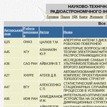
НАУКОВО-ТЕХНІЧН
РАДІОАСТРОНОМІЧНОГО ІН
Головна
Пошук
УДК
Книги
Журнали
Все
Робота
Авторський
виконана
Автор
Назва
знак
в
АПЕРТУРНІ АНТЕНИ З ДИС
Ц15
ОНАЗ
ЦАЛІЄВ Т.М.
РОБОЧОЮ ПОВЕРХНЕЮ
НЕКОТОРЫЕ ВОПРОСЫ НЕ
АЛАНАКЯН
А45
ХГУ
ТЕОРИИ ЭЛЕКТРОМАГНИТН
Ю.Р.
РАСПРОСТРАНЯЮЩИХСЯ 
ИССЛЕДОВАНИЕ СЛАБЫХ Г
А36
САО РАН
АЙВАЗЯН В.Т.
УЛЬТРАФИОЛЕТОВЫМ КОН
ВТОРОГО БЮРАКАНСКОГО
АВТОМАТИЗОВАНИЙ ПРОГ
А27
ХНУРЕ
АГЕЄВ Д.В.
КОМПЛЕКС ПРОЕКТУВАНН
ТОПОЛОГІЧНИХ СТРУКТУР
СТАТИСТИЧЕСКИЙ АНАЛИЗ
АЛЕКСЕЕНКО
А47
ВГУ
СТАЦИОНАРНЫХ СЛУЧАЙН
С.П.
ПРОЦЕССОВ В УСЛОВИЯХ
ИНТЕГРАЛЬНО-ОПТИЧЕСКИ
АХМЕДЖАНОВ
А95
ИОФ РАН
УСТРОЙСТВА НА ОСНОВЕ 
И.М.
ДИФРАКЦИОННЫХ СТРУКТ
АЙРАПЕТОВ