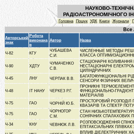
НАУКОВО-ТЕХНІЧН
РАДІОАСТРОНОМІЧНОГО ІН
Головна
Пошук
УДК
Книги
Журнали
Все
Робота
Авторський
виконана
Автор
Назва
знак
в
ЧУБАШЕВА
ЧИСЛЕННЫЕ МЕТОДЫ РЕШ
Ч-82
КГУ
КЛАССА ОПТИМИЗАЦИОНН
С.И.
СТАЦІОНАРНІ КОЛИВАННЯ 
ЧУМАЧЕНКО
Ч-90
ХДТУ
НЕСТАЦІОНАРНІ ЕЛЕКТРОМ
С.В.
ЦИЛІНДРИЧНИХ
БАГАТОФУНКЦІОНАЛЬНІ РІ
Ч-45
ЛНУ
ЧЕРПАК В.В.
СЕНСОРИ ФІЗИЧНИХ ВЕЛИ
ПРОНИКНІ ТЕРМОЕЛЕМЕНТ
Ч-48
ІТ НАНУ
ЧЕРКЕЗ Р.Г.
ФУНКЦІОНАЛЬНО-ГРАДІЄН
МАТЕРІАЛІВ
ПРОСТОРОВИЙ РОЗПОДІЛ Г
Ч-75
ГАО
ЧОРНІЙ Ю.Б.
КВАЗАРІВ ТА СПЕКТР ПОТ
ЧОРНОГОР
СТАН НИЗЬКОТЕМПЕРАТУР
Ч-75
ГАО
СОНЯЧНИХ СПАЛАХОВИХ 
С.М.
РОЗПОВСЮДЖЕННЯ СПІНОВ
Ч-34
КНУ
ЧЕВНЮК Л.В.
ЕПІТАКСІАЛЬНИХ ПЛІВКАХ
ВПЛИВ ДІЕЛЕКТРИЧНИХ Х