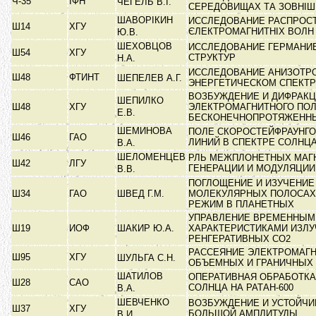
Ч-35
ІФН
ЧЕГЕЛЬ В.І.
СЕРЕДОВИЩАХ ТА ЗОВНІШ
ШАВОРІКИН
ИССЛЕДОВАНИЕ РАСПРОС
Ш14
ХГУ
ЄЛЕКТРОМАГНИТНІХ ВОЛН
Ю.В.
ШЕХОВЦОВ
ИССЛЕДОВАНИЕ ГЕРМАНИЕВ
Ш54
ХГУ
СТРУКТУР
Н.А.
ИССЛЕДОВАНИЕ АНИЗОТР
Ш48
ФТИНТ
ШЕПЕЛЕВ А.Г.
ЭНЕРГЕТИЧЕСКОМ СПЕКТ
ВОЗБУЖДЕНИЕ И ДИФРАК
ШЕПИЛКО
Ш48
ХГУ
ЭЛЕКТРОМАГНИТНОГО ПОЛ
Е.В.
БЕСКОНЕЧНОПРОТЯЖЕНН
ШЕМИНОВА
ПОЛЕ СКОРОСТЕЙФРАУНГ
Ш46
ГАО
ЛИНИЙ В СПЕКТРЕ СОЛНЦ
В.А.
ШЕЛОМЕНЦЕВ
РЛЬ МЕЖПЛОНЕТНЫХ МАГ
Ш42
ЛГУ
ГЕНЕРАЦИИ И МОДУЛЯЦИ
В.В.
ПОГЛОЩЕНИЕ И ИЗУЧЕНИЕ
Ш34
ГАО
ШВЕД Г.М.
МОЛЕКУЛЯРНЫХ ПОЛОСАХ
РЕЖИМ В ПЛАНЕТНЫХ
УПРАВЛЕНИЕ ВРЕМЕННЫМ
Ш19
ИОФ
ШАКИР Ю.А.
ХАРАКТЕРИСТИКАМИ ИЗЛУ
РЕНГЕРАТИВНЫХ СО2
РАССЕЯНИЕ ЭЛЕКТРОМАГН
Ш95
ХГУ
ШУЛЬГА С.Н.
ОБЪЕМНЫХ И ГРАНИЧНЫХ
ШАТИЛОВ
ОПЕРАТИВНАЯ ОБРАБОТК
Ш28
САО
СОЛНЦА НА РАТАН-600
В.А.
ШЕВЧЕНКО
ВОЗБУЖДЕНИЕ И УСТОЙЧИ
Ш37
ХГУ
БОЛЬШОЙ АМПЛИТУДЫ
В.И.