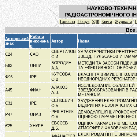
НАУКОВО-ТЕХНІЧН
РАДІОАСТРОНОМІЧНОГО ІН
Головна
Пошук
УДК
Книги
Журнали
Все
Робота
Авторський
виконана
Автор
Назва
знак
в
СВЕРТИЛОВ
ХАРАКТЕРИСТИКИ РЕНТГЕН
С24
САО
ЗВЕЗД, ПУЛЬСАРОВ И ГАММ
С.И.
БОРОДИН
МЕТОДИ ТА ЗАСОБИ ПІДВИЩ
Б83
ОНПУ
ТА ЕФЕКТИВНОСТІ ОБРОБК
А.А.
ФУРСОВА
ВЛАСНІ ТА ВИМУШЕНІ КОЛИ
Ф95
ІРЕ
НЕОДНОРІДНИХ РЕЗОНАТОР
О.В.
ИССЛЕДОВАНИЕ ОБЛАСТЕЙ
АЛАКОЗ
А45
ФИАН
ЗВЕЗДООБРАЗОВАНИЯ В РА
А.В.
МЕТАНОЛА
СЕНКЕВИЧ
ЗБУДЖЕННЯ ЕЛЕКТРОМАГНІТ
С31
ІРЕ
ВІДКРИТИХ РЕЗОНАНСНИХ 
О.Б.
РЕШЕТНЯК
ДЕМОДУЛЯЦІЯ ШИРОКОСМУГ
Р47
ОНАЗ
ОЦІНКОЮ ПАРАМЕТРІВ НЕС
О.А.
ЄВСЄЄВ
ОЦІНКА ПАРАМЕТРІВ МЕТЕО
Є25
ХНУРЕ
АТМОСФЕРИ ФАЗОВИМИ РАД
Д.Б.
ЕЛЕКТРОМАГНІТНЕ ВИПРОМІ
АФАНАС"ЄВ