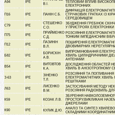
А94
ІРЕ
ТЕПЛОВИЙ ВПЛИВ ВИСОКОП
В.І.
ЕЛЕКТРОННИХ
ДИФРАКЦІЯ ЕЛЕКТРОМАГНІТ
П16
ІРЕ
ПАНІН С.Б.
СТРІЧКОВИХ ГРАТКАХ ІЗ КІ
СЕРЕДОВИЩЕМ
СТЕШЕНКО
ЗБУДЖЕННЯ ГРЕБІНОК СКІН
С79
ІРЕ
У ПРИСТРОЯХ ЕЛЕКТРОНІКИ
С.О.
ПРИЙМЕНКО
РОЗСІЯННЯ ЕЛЕКТРОМАГНІТ
П75
ІРЕ
ТОНКИМ ІМПЕДАНСНИМ ВІБ
С.Д.
ПАЗИНІН
ПОШИРЕННЯ ЕЛЕКТРОМАГНІ
П12
ІРЕ
ДВОВИМІРНИХ НЕРЕГУЛЯРН
В.Л.
ВИПРОМІНЮВАННЯ ЕЛЕКТРО
БОРИСКІН
Б82
ІРЕ
ХВИЛЬ ЦИЛІНДРИЧНИМИ ДІ
А.В.
АНТЕНАМИ
ВИТОВТОВ
ДОСЛІДЖЕННЯ ОБЛАСТЕЙ НЕ
В54
ІРЕ
ХВИЛЬ В АНІЗОТРОПНОМУ 
К.А.
РОЗСІЯННЯ ТА ПОГЛИВАННЯ
ЗІНЕНКО
З-63
ІРЕ
ЕЛЕКТРОМАГНІТНИХ ХВИЛЬ
Т.Л.
РЕШІТКАМИ
ЛИСЕНКО
ЗАСТОСУВАННЯ МЕТОДУ НЕ
Л63
ІРЕ
РОЗСІЯННЯ РАДІОХВИЛЬ ДЛ
В.М.
ЗБУРЕННЯ НАВКОЛОЗЕМНОГ
К59
ІРЕ
КОЗАК Л.В.
ПРОСТОРУ,ВИКЛИКАНІ НАЗ
ДЖЕРЕЛАМИ
АНАЛІЗ ТА СИНТЕЗ ХВИЛЕВО
К90
ІРЕ
КУЛИК Д.Ю.
СКЛАДНИМИ КООРДИНАТНИ