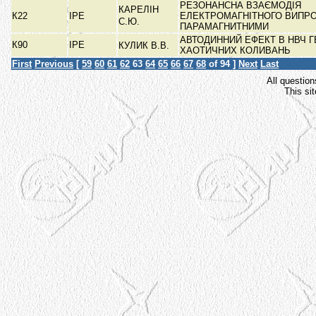
РЕЗОНАНСНА ВЗАЄМОДІЯ
КАРЕЛІН
К22
ІРЕ
ЕЛЕКТРОМАГНІТНОГО ВИПР
С.Ю.
ПАРАМАГНИТНИМИ
АВТОДИННИЙ ЕФЕКТ В НВЧ 
К90
ІРЕ
КУЛИК В.В.
ХАОТИЧНИХ КОЛИВАНЬ
First
Previous
[
59
60
61
62
63
64
65
66
67
68
of 94 ]
Next
Last
All question
This si