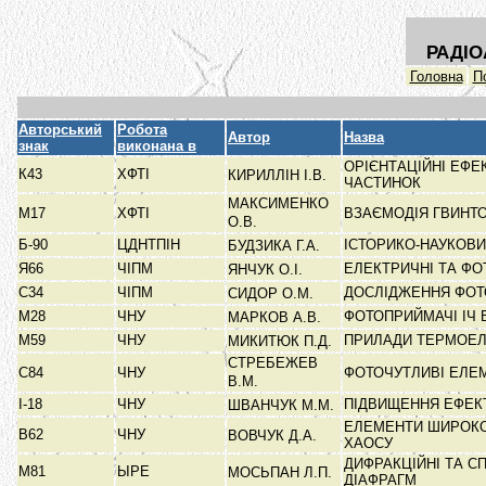
РАДІО
Головна
П
Авторський
Робота
Автор
Назва
знак
виконана в
ОРІЄНТАЦІЙНІ ЕФ
К43
ХФТІ
КИРИЛЛІН І.В.
ЧАСТИНОК
МАКСИМЕНКО
М17
ХФТІ
ВЗАЄМОДІЯ ГВИНТ
О.В.
Б-90
ЦДНТПІН
ІСТОРИКО-НАУКОВИ
БУДЗИКА Г.А.
Я66
ЧІПМ
ЕЛЕКТРИЧНІ ТА ФО
ЯНЧУК О.І.
С34
ЧІПМ
ДОСЛІДЖЕННЯ ФОТ
СИДОР О.М.
М28
ЧНУ
ФОТОПРИЙМАЧІ ІЧ
МАРКОВ А.В.
М59
ЧНУ
ПРИЛАДИ ТЕРМОЕЛ
МИКИТЮК П.Д.
СТРЕБЕЖЕВ
С84
ЧНУ
ФОТОЧУТЛИВІ ЕЛЕМ
В.М.
I-18
ЧНУ
ПІДВИЩЕННЯ ЕФЕК
ШВАНЧУК М.М.
ЕЛЕМЕНТИ ШИРОКО
В62
ЧНУ
ВОВЧУК Д.А.
ХАОСУ
ДИФРАКЦІЙНІ ТА С
М81
ЫРЕ
МОСЬПАН Л.П.
ДІАФРАГМ