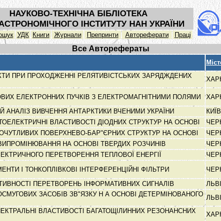
НАУКОВО-ТЕХНІЧНА БІБЛІОТЕКА
АСТРОНОМІЧНОГО ІНСТИТУТУ НАН УКРАЇНИ
ошук
УДК
Книги
Журнали
Препринти
Автореферати
Праці
Все Авторефераты
Міст
ЕКТИ ПРИ ПРОХОДЖЕННІ РЕЛЯТИВІСТСЬКИХ ЗАРЯДЖДЕНИХ
ХАР
ОВИХ ЕЛЕКТРОННИХ ПУЧКІВ З ЕЛЕКТРОМАГНІТНИМИ ПОЛЯМИ
ХАР
Й АНАЛІЗ ВИВЧЕННЯ АНТАРКТИКИ ВЧЕНИМИ УКРАЇНИ
КИЇ
ТОЕЛЕКТРИЧНІ ВЛАСТИВОСТІ ДІОДНИХ СТРУКТУР НА ОСНОВІ
ЧЕР
ОЧУТЛИВИХ ПОВЕРХНЕВО-БАР"ЄРНИХ СТРУКТУР НА ОСНОВІ
ЧЕР
 ВИПРОМІНЮВАННЯ НА ОСНОВІ ТВЕРДИХ РОЗЧИНІВ
ЧЕР
ЕКТРИЧНОГО ПЕРЕТВОРЕННЯ ТЕПЛОВОЇ ЕНЕРГІЇ
ЧЕР
ЕНТИ І ТОНКОПЛІВКОВІ ІНТЕРФЕРЕНЦІЙНІ ФІЛЬТРИ
ЧЕР
ТИВНОСТІ ПЕРЕТВОРЕНЬ ІНФОРМАТИВНИХ СИГНАЛІВ
ЛЬВ
СМУГОВИХ ЗАСОБІВ ЗВ"ЯЗКУ Н А ОСНОВІ ДЕТЕРМІНОВАНОГО
ЛЬВ
ПЕКТРАЛЬНІ ВЛАСТИВОСТІ БАГАТОЩІЛИННИХ РЕЗОНАНСНИХ
ХАР