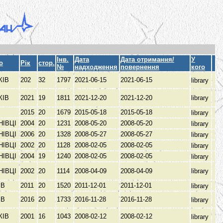
Інв.
Дата
Дата отримання/
У
о
Рік
стор.
№
надходження
повернення
кого
КІВ
202
32
1797
2021-06-15
2021-06-15
library
КІВ
2021
19
1811
2021-12-20
2021-12-20
library
В
2015
20
1679
2015-05-18
2015-05-18
library
НІВЦІ
2004
20
1231
2008-05-20
2008-05-20
library
НІВЦІ
2006
20
1328
2008-05-27
2008-05-27
library
НІВЦІ
2002
20
1128
2008-02-05
2008-02-05
library
НІВЦІ
2004
19
1240
2008-02-05
2008-02-05
library
НІВЦІ
2002
20
1114
2008-04-09
2008-04-09
library
ІВ
2011
20
1520
2011-12-01
2011-12-01
library
ІВ
2016
20
1733
2016-11-28
2016-11-28
library
КІВ
2001
16
1043
2008-02-12
2008-02-12
library