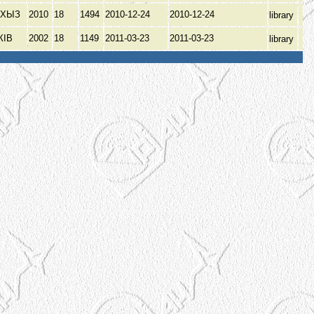
РХЫЗ
2010
18
1494
2010-12-24
2010-12-24
library
КІВ
2002
18
1149
2011-03-23
2011-03-23
library