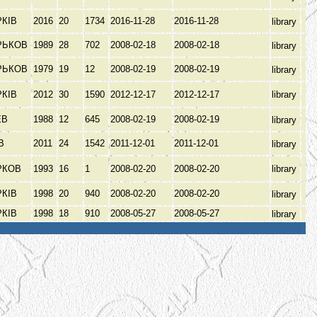
РКІВ
2016
20
1734
2016-11-28
2016-11-28
library
РЬКОВ
1989
28
702
2008-02-18
2008-02-18
library
РЬКОВ
1979
19
12
2008-02-19
2008-02-19
library
РКІВ
2012
30
1590
2012-12-17
2012-12-17
library
ЕВ
1988
12
645
2008-02-19
2008-02-19
library
ЇВ
2011
24
1542
2011-12-01
2011-12-01
library
РКОВ
1993
16
1
2008-02-20
2008-02-20
library
РКІВ
1998
20
940
2008-02-20
2008-02-20
library
РКІВ
1998
18
910
2008-05-27
2008-05-27
library