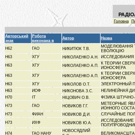
РАДІО
Головна
П
Авторський
Робота
Автор
Назва
знак
виконана в
МОДЕЛЮВАННЯ Т
Н62
ГАО
НИКИТЮК Т.В.
ЕВОЛЮЦІЮ
Н63
ХГУ
ИССЛЕДОВАНИЯ 
НИКОЛАЕНКО А.Н.
К ТЕОРИИ СВЕР
Н63
ХГУ
НИКОЛАЕНКО А.П.
ИОНОСФЕРА
К ТЕОРИИ СВЕР
Н63
ХГУ
НИКОЛАЕНКО А.П.
ИОНОСФЕРА
Н63
ХГУ
ЭЛЕКТРОННЫЙ 
НИКОЛОВ О.Т.
Н63
ИОФ
НЕЛИНЕЙНАЯ Д
НИКОНОВА З.С.
Н70
ІТ
ФІЗИКА ШТУЧНО
НІЦОВИЧ О.В.
МЕТЕОРНЫЕ ЯВЛ
Н73
ГАО
НОВИКОВ Г.Г.
ИОННОГО СОСТ
Н73
ФИАН
СЛУЧАЙНЫЕ ПОЛ
НОВИКОВ Д.И.
ИССЛЕДОВАНИЕ 
Н73
ИХФ
НОВИКОВ Ю.А.
ПОЛУПРОВОДНИ
НОВОСЯДЛИЙ
Н74
ГАО НАНУ
ВЕЛИКОМАСШТАБ