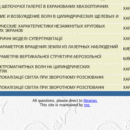
 ШЕПОЧУЧОЇ ГАЛЕРЕЇ В ЕКРАНОВАНИХ КВАЗІОПТИЧНИХ
ХА
Х
ИЕ И ВОЗБУЖДЕНИЕ ВОЛН В ЦИЛИНДРИЧЕСКИХ ЩЕЛЕВЫХ И
ХА
ЧЕСКИЕ ХАРАКТЕРИСТИКИ НЕЗАМКНУТЫХ КРУГОВЫХ
ХА
ИХ ЭКРАНОВ
РИЧНІ МОДЕЛІ СУПЕРГРАВІТАЦІЇ
ХА
АРАМЕТРОВ ВРАЩЕНИЯ ЗЕМЛИ ИЗ ЛАЗЕРНЫХ НАБЛЮДЕНИЙ
КИ
РАМЕТРІВ ВЕРТИКАЛЬНОЇ СТРУКТУРИ АЕРОЗОЛЬНОЇ
КИ
КТРОМАГНИТНЫХ ВОЛН НА ЦИЛИНДРИЧЕСКИХ
ХА
СТЯХ
ЛОКАЛІЗАЦІЇ СВІТЛА ПРИ ЗВОРОТНОМУ РОЗСІЮВАННІ
ХА
ЛОКАЛІЗАЦІЇ СВІТЛА ПРИ ЗВОРОТНОМУ РОЗСПОВАННІ
ХА
All questions, please direct to
librarian.
This site is maintained by
me.