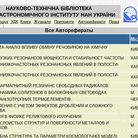
НАУКОВО-ТЕХНІЧНА БІБЛІОТЕКА
АСТРОНОМІЧНОГО ІНСТИТУТУ НАН УКРАЇНИ
ошук
УДК
Книги
Журнали
Препринти
Автореферати
Праці
Все Авторефераты
Міс
А АНАЛІЗ ВПЛИВУ ОБМІНУ РЕЧОВИНОЮ НА ХІМІЧНУ
КИ
УЗКИХ РЕЗОНАНСОВ МОЩНОСТИ И СТАБИЛЬНОСТ ЧАСТОТЫ
ХА
ХНИЗКОЧАСТОТНЫХ РЕЗОНАНСНЫХ ЯВЛЕНИЙ В ПОЛОСТИ-
ХА
ХНИЗКОЧАСТОТНЫХ РЕЗОНАНСНЫХ ЯВЛЕНИЙ В ПОЛОСТИ-
ХА
ПАРМАГНИТНЫЙ РЕЗОНАНС СВОБОДНЫХ РАДИКАЛОВ
ХА
ИНАМИКА СОЛИТОНОВ В ВОЛОКОННЫХ СВЕТОВОДАХ
М.
-АНІЗОТРОПНИХ ТЕРМОЕЛЕМЕНТІВ
ЧЕ
ЕНИЯ С УЧЕТОМ ЭФФЕКТОВ ДРОБЛЕНИЯ И СЛОЖНОГО
КИ
АВА
Я В ФИЗИКЕ РЕЛИКТОВОГО ИЗЛУЧЕНИЯ
М.
СЛОИСТЫХ СТРУКТУР И ПОВЕРХНОСТИ МЕТАЛЛОВ И
М.
КОВ
НА СТРУКТУРА ТА ПАРАМЕТРИ КОСМОЛОГІЧНОЇ МОДЕЛІ
КИ