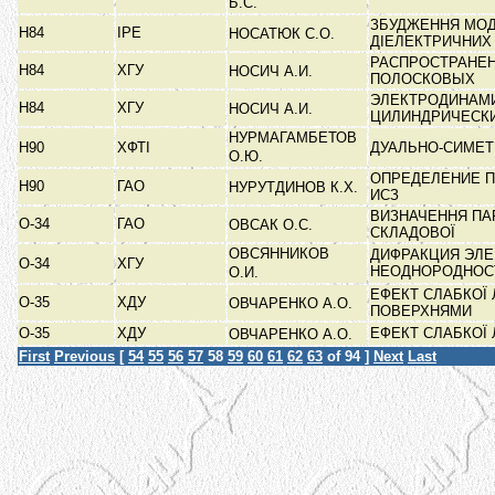
Б.С.
ЗБУДЖЕННЯ МОД
Н84
ІРЕ
НОСАТЮК С.О.
ДІЕЛЕКТРИЧНИ
РАСПРОСТРАНЕН
Н84
ХГУ
НОСИЧ А.И.
ПОЛОСКОВЫХ
ЭЛЕКТРОДИНАМИ
Н84
ХГУ
НОСИЧ А.И.
ЦИЛИНДРИЧЕСК
НУРМАГАМБЕТОВ
Н90
ХФТІ
ДУАЛЬНО-СИМЕТ
О.Ю.
ОПРЕДЕЛЕНИЕ П
Н90
ГАО
НУРУТДИНОВ К.Х.
ИСЗ
ВИЗНАЧЕННЯ ПА
О-34
ГАО
ОВСАК О.С.
СКЛАДОВОЇ
ОВСЯННИКОВ
ДИФРАКЦИЯ ЭЛЕ
О-34
ХГУ
НЕОДНОРОДНО
О.И.
ЕФЕКТ СЛАБКОЇ 
О-35
ХДУ
ОВЧАРЕНКО А.О.
ПОВЕРХНЯМИ
О-35
ХДУ
ЕФЕКТ СЛАБКОЇ 
ОВЧАРЕНКО А.О.
First
Previous
[
54
55
56
57
58
59
60
61
62
63
of 94 ]
Next
Last