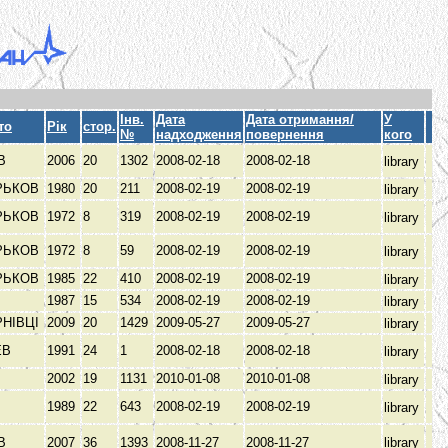
Інв.
Дата
Дата отримання/
У
то
Рік
стор.
№
надходження
повернення
кого
ЇВ
2006
20
1302
2008-02-18
2008-02-18
library
РЬКОВ
1980
20
211
2008-02-19
2008-02-19
library
РЬКОВ
1972
8
319
2008-02-19
2008-02-19
library
РЬКОВ
1972
8
59
2008-02-19
2008-02-19
library
РЬКОВ
1985
22
410
2008-02-19
2008-02-19
library
1987
15
534
2008-02-19
2008-02-19
library
РНІВЦІ
2009
20
1429
2009-05-27
2009-05-27
library
ЕВ
1991
24
1
2008-02-18
2008-02-18
library
2002
19
1131
2010-01-08
2010-01-08
library
1989
22
643
2008-02-19
2008-02-19
library
ЇВ
2007
36
1393
2008-11-27
2008-11-27
library