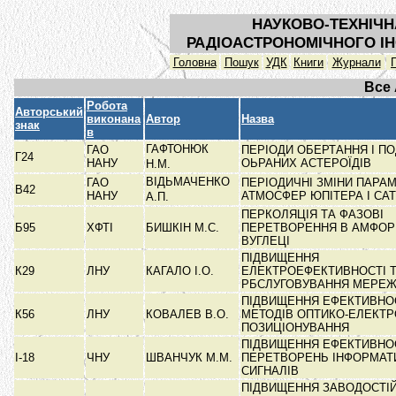
НАУКОВО-ТЕХНІЧН
РАДІОАСТРОНОМІЧНОГО ІН
Головна
Пошук
УДК
Книги
Журнали
Все
Робота
Авторський
виконана
Автор
Назва
знак
в
ГАФТОНЮК
ГАО
ПЕРІОДИ ОБЕРТАННЯ І ПО
Г24
НАНУ
ОЬРАНИХ АСТЕРОЇДІВ
Н.М.
ВІДЬМАЧЕНКО
ГАО
ПЕРІОДИЧНІ ЗМІНИ ПАРА
В42
НАНУ
АТМОСФЕР ЮПІТЕРА І СА
А.П.
ПЕРКОЛЯЦІЯ ТА ФАЗОВІ
Б95
ХФТІ
БИШКІН М.С.
ПЕРЕТВОРЕННЯ В АМФО
ВУГЛЕЦІ
ПІДВИЩЕННЯ
К29
ЛНУ
КАГАЛО І.О.
ЕЛЕКТРОЕФЕКТИВНОСТІ Т
РБСЛУГОВУВАННЯ МЕРЕ
ПІДВИЩЕННЯ ЕФЕКТИВНО
К56
ЛНУ
КОВАЛЕВ В.О.
МЕТОДІВ ОПТИКО-ЕЛЕКТ
ПОЗИЦІОНУВАННЯ
ПІДВИЩЕННЯ ЕФЕКТИВНО
I-18
ЧНУ
ШВАНЧУК М.М.
ПЕРЕТВОРЕНЬ ІНФОРМАТ
СИГНАЛІВ
ПІДВИЩЕННЯ ЗАВОДОСТІЙ