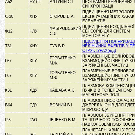
А52
НУ ЛП
АЛТУНІН С.І.
ПРОГРАМНО КЕРОВАНИХ 
СИНХРОНІЗАЦІЇ
ПІДВИЩЕННЯ МЕТРОЛОГІ
Є-30
ХНУ
ЄГОРОВ В.А.
ЕКСПЛУАТАЦІЙНИХ ХАРА
ЕЛЕМЕНТІВ
ПІДВИЩЕННЯ РОЗДІЛЬНОЇ
ФАБІРОВСЬКИЙ
Ф12
НЛУ
СЕНСОРІВ ДЛЯ СИСТЕМ
С.Є.
МОНІТОРІНГУ
ПІДСИЛЕННЯ ПОЛЯРИЗАЦІ
Т81
ХНУ
ТУЗ В.Р.
НЕЛІНІЙНИХ ЕФЕКТІВ У П
СТРУКТУРАХ(д/д)
ПЛАЗМЕННЫЕ ВОЛНОВОД
ГОРБАТЕНКО
Г67
ХГУ
ВЗАИМОДЕЙСТВИЕ ПУЧК
М.Ф.
ЗАРЯЖЕННЫХ ЧАСТИЦ
ПЛАЗМЕННЫЕ ВОЛНОВОД
ГОРЬАТЕНКО
Г67
ХГУ
ВЗАИМОДЕЙСТВИЕ ПУЧК
М.Ф.
ЗАРЯЖЕННЫХ ЧАСТИЦ
ПЛАЗМОВА КОМПЕНСАЦІ
К31
ХДУ
КАШАБА А.Є.
ПУЧКІВ В ПОПЕРЕЧНОМУ
МАГНІТНОМУ ПОЛІ
ПЛАЗМОВІ ВИСОКОЧАСТО
В64
СДУ
ВОЗНИЙ В.І.
ДЖЕРЕЛА ІОНІВ ДЛЯ ЯДЕ
МІКРОЗОНДА
ПЛАЗМОВІ ЗБУРЕННЯ ПР
І25
ГАО
ІВЧЕНКО В.М.
ТА ШТУЧНОГО ПОХОДЖЕН
НАВКОЛОЗЕМНОМУ КОСМ
ПЛАНЕТАРНІ ХВИЛІ У РОЗ
Г85
ІРЕ
ГРИЦАЙ А.В.
ЗАГАЛЬНОГО ВМІСТУ ОЗО