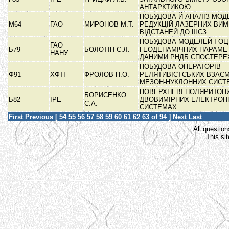
АНТАРКТИКОЮ
ПОБУДОВА Й АНАЛІЗ МОД
М64
ГАО
МИРОНОВ М.Т.
РЕДУКЦІЙ ЛАЗЕРНИХ ВИ
ВІДСТАНЕЙ ДО ШСЗ
ПОБУДОВА МОДЕЛЕЙ І ОЦ
ГАО
Б79
БОЛОТІН С.Л.
ГЕОДЕНАМІЧНИХ ПАРАМЕТ
НАНУ
ДАНИМИ РНДБ СПОСТЕР
ПОБУДОВА ОПЕРАТОРІВ
Ф91
ХФТІ
ФРОЛОВ П.О.
РЕЛЯТИВІСТСЬКИХ ВЗАЄМ
МЕЗОН-НУКЛОННИХ СИС
ПОВЕРХНЕВІ ПОЛЯРИТОН
БОРИСЕНКО
Б82
ІРЕ
ДВОВИМІРНИХ ЕЛЕКТРОН
С.А.
СИСТЕМАХ
First
Previous
[
54
55
56
57
58
59
60
61
62
63
of 94 ]
Next
Last
All question
This si