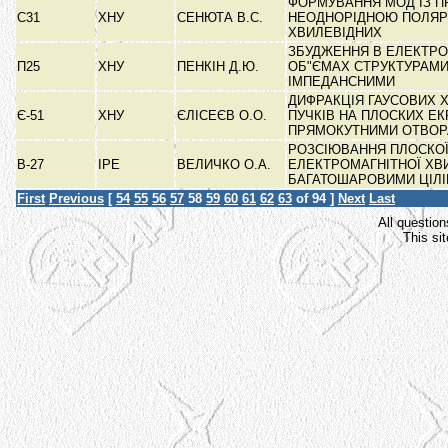
ФОРМУВАННЯ МОД ІЗ П
С31
ХНУ
СЕНЮТА В.С.
НЕОДНОРІДНОЮ ПОЛЯР
ХВИЛЕВІДНИХ
ЗБУДЖЕННЯ В ЕЛЕКТР
П25
ХНУ
ПЕНКІН Д.Ю.
ОБ"ЄМАХ СТРУКТУРАМИ
ІМПЕДАНСНИМИ
ДИФРАКЦІЯ ГАУСОВИХ 
Є-51
ХНУ
ЄЛІСЕЄВ О.О.
ПУЧКІВ НА ПЛОСКИХ ЕК
ПРЯМОКУТНИМИ ОТВО
РОЗСІЮВАННЯ ПЛОСКО
В-27
ІРЕ
ВЕЛИЧКО О.А.
ЕЛЕКТРОМАГНІТНОЇ ХВ
БАГАТОШАРОВИМИ ЦІЛ
First
Previous
[
54
55
56
57
58
59
60
61
62
63
of 94 ]
Next
Last
All question
This si