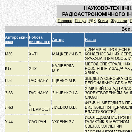
НАУКОВО-ТЕХНІЧН
РАДІОАСТРОНОМІЧНОГО ІН
Головна
Пошук
УДК
Книги
Журнали
Все
Авторський
Робота
Автор
Назва
знак
виконана в
ДИНАМІЧНІ ПРОЦЕСИ В
М36
ХФТІ
МАЦКЕВИЧ В.Т.
КОНДЕНСОВАНИХ СЕРЕ
УРАХУВАННЯМ ОСОБЛ
МЕТОД СПЕКТРАЛЬНИХ 
КАЛІБЕРДА
К17
ХНУ
РОЗСІЯННЯ У ЗАДАЧАХ 
М.Є.
ХВИЛЬ
ЗВЕДЕНА ОБРОБКА СП
І-98
ГАО НАНУ
ІЩЕНКО М.В.
РЕГІОНАЛЬНОЇ GPS-МЕ
ХІМІЧНИЙ СКЛАД ГАЛАК
З-63
ГАО НАНУ
ЗІНЧЕНКО І.А.
ЗОРЕУТВОРЕННЯМ ЗА 
СЛОАН
ФІЗИЧНІ МЕТОДИ ТА ПР
і-
Л-63
ЛИСЬКО В.В.
ВИЗНАЧЕННЯ ТЕРМОЕЛ
тТЕРМОЕЛ
ВЛАСТИВОСТЕЙ
ИССЛЕДОВАНИЕ ГРУПП
У-44
САО РАН
УКЛЕИН Р.И.
ГАЛАКТИК В МЕСТНОМ
СВЕРХСКОПЛЕНИИ
ЗАСОБИ АВТОМАТИЗОВ