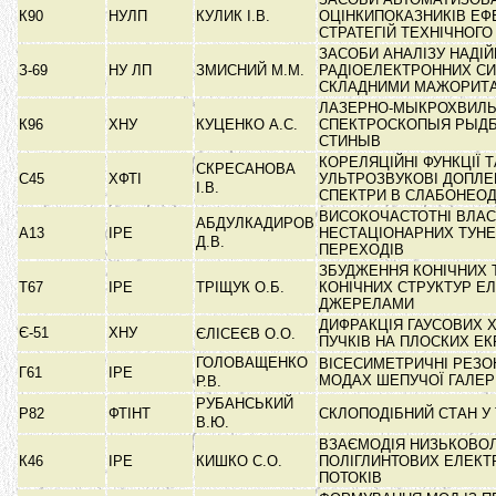
К90
НУЛП
КУЛИК І.В.
ОЦІНКИПОКАЗНИКІВ ЕФ
СТРАТЕГІЙ ТЕХНІЧНОГ
ЗАСОБИ АНАЛІЗУ НАДІЙ
З-69
НУ ЛП
ЗМИСНИЙ М.М.
РАДІОЕЛЕКТРОННИХ СИ
СКЛАДНИМИ МАЖОРИ
ЛАЗЕРНО-МЫКРОХВИЛ
К96
ХНУ
КУЦЕНКО А.С.
СПЕКТРОСКОПЫЯ РЫД
СТИНЫВ
КОРЕЛЯЦІЙНІ ФУНКЦІЇ Т
СКРЕСАНОВА
С45
ХФТІ
УЛЬТРОЗВУКОВІ ДОПЛЕ
І.В.
СПЕКТРИ В СЛАБОНЕО
ВИСОКОЧАСТОТНІ ВЛАС
АБДУЛКАДИРОВ
А13
ІРЕ
НЕСТАЦІОНАРНИХ ТУН
Д.В.
ПЕРЕХОДІВ
ЗБУДЖЕННЯ КОНІЧНИХ 
Т67
ІРЕ
ТРІЩУК О.Б.
КОНІЧНИХ СТРУКТУР 
ДЖЕРЕЛАМИ
ДИФРАКЦІЯ ГАУСОВИХ 
Є-51
ХНУ
ЄЛІСЕЄВ О.О.
ПУЧКІВ НА ПЛОСКИХ Е
ГОЛОВАЩЕНКО
ВІСЕСИМЕТРИЧНІ РЕЗО
Г61
ІРЕ
МОДАХ ШЕПУЧОЇ ГАЛЕР
Р.В.
РУБАНСЬКИЙ
Р82
ФТІНТ
СКЛОПОДІБНИЙ СТАН У 
В.Ю.
ВЗАЄМОДІЯ НИЗЬКОВО
К46
ІРЕ
КИШКО С.О.
ПОЛІГЛИНТОВИХ ЕЛЕК
ПОТОКІВ