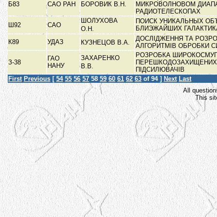
Б83
САО РАН
БОРОВИК В.Н.
МИКРОВОЛНОВОМ ДИАП
РАДИОТЕЛЕСКОПАХ
ШОЛУХОВА
ПОИСК УНИКАЛЬНЫХ ОБ
Ш92
САО
БЛИЭЖАЙШИХ ГАЛАКТИ
О.Н.
ДОСЛІДЖЕННЯ ТА РОЗР
К89
УДАЗ
КУЗНЕЦОВ В.А.
АЛГОРИТМІВ ОБРОБКИ С
РОЗРОБКА ШИРОКОСМУ
ЗАХАРЕНКО
ГАО
З-38
ПЕРЕШКОДОЗАХИЩЕНИХ
НАНУ
В.В.
ПІДСИЛЮВАЧІВ
First
Previous
[
54
55
56
57
58
59
60
61
62
63
of 94 ]
Next
Last
All question
This si