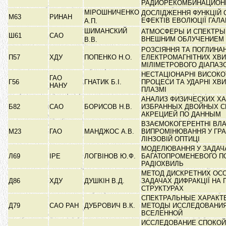
РАДИОРЕКОМБИНАЦИО
МІРОШНИЧЕНКО
ДОСЛІДЖЕННЯ ФУНКЦІЙ С
М63
РИНАН
ЕФЕКТІВ ЕВОЛЮЦІЇ ГАЛА
А.П.
ШИМАНСКИЙ
АТМОСФЕРЫ И СПЕКТРЫ
Ш61
САО
ВНЕШНИМ ОБЛУЧЕНИЕМ
В.В.
РОЗСІЯННЯ ТА ПОГЛИНА
П57
ХДУ
ПОПЕНКО Н.О.
ЕЛЕКТРОМАГНІТНИХ ХВ
МІЛІМЕТРОВОГО ДІАПАЗ
НЕСТАЦІОНАРНІ ВИСОКО
ГАО
Г56
ГНАТИК Б.І.
ПРОЦЕСИ ТА УДАРНІ ХВИ
НАНУ
ПЛАЗМІ
АНАЛИЗ ФИЗИЧЕСКИХ Х
Б82
САО
БОРИСОВ Н.В.
ИЗБРАННЫХ ДВОЙНЫХ С
АКРЕЦИЕЙ ПО ДАННЫМ
ВЗАЄМОКОГЕРЕНТНІ ВЛА
М23
ГАО
МАНДЖОС А.В.
ВИПРОМІНЮВАННЯ У ГРА
ЛІНЗОВІЙ ОПТИЦІ
МОДЕЛЮВАННЯ У ЗАДАЧ
Л69
ІРЕ
ЛОГВІНОВ Ю.Ф.
БАГАТОПРОМЕНЕВОГО 
РАДІОХВИЛЬ
МЕТОД ДИСКРЕТНИХ ОС
Д86
ХДУ
ДУШКІН В.Д.
ЗАДАЧАХ ДИФРАКЦІЇ НА
СТРУКТУРАХ
СПЕКТРАЛЬНЫЕ ХАРАКТ
Д79
САО РАН
ДУБРОВИЧ В.К.
МЕТОДЫ ИССЛЕДОВАНИЯ
ВСЕЛЕННОЙ
ИССЛЕДОВАНИЕ СПОКОЙ