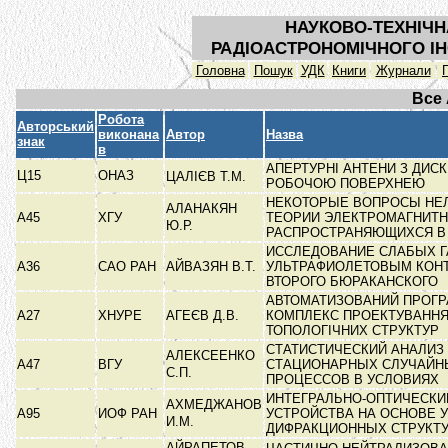
НАУКОВО-ТЕХНІЧН
РАДІОАСТРОНОМІЧНОГО ІН
Головна
Пошук
УДК
Книги
Журнали
Все
Робота
Авторський
виконана
Автор
Назва
знак
в
АПЕРТУРНІ АНТЕНИ З ДИС
Ц15
ОНАЗ
ЦАЛІЄВ Т.М.
РОБОЧОЮ ПОВЕРХНЕЮ
НЕКОТОРЫЕ ВОПРОСЫ НЕ
АЛАНАКЯН
А45
ХГУ
ТЕОРИИ ЭЛЕКТРОМАГНИТН
Ю.Р.
РАСПРОСТРАНЯЮЩИХСЯ 
ИССЛЕДОВАНИЕ СЛАБЫХ Г
А36
САО РАН
АЙВАЗЯН В.Т.
УЛЬТРАФИОЛЕТОВЫМ КОН
ВТОРОГО БЮРАКАНСКОГО
АВТОМАТИЗОВАНИЙ ПРОГ
А27
ХНУРЕ
АГЕЄВ Д.В.
КОМПЛЕКС ПРОЕКТУВАНН
ТОПОЛОГІЧНИХ СТРУКТУР
СТАТИСТИЧЕСКИЙ АНАЛИЗ
АЛЕКСЕЕНКО
А47
ВГУ
СТАЦИОНАРНЫХ СЛУЧАЙН
С.П.
ПРОЦЕССОВ В УСЛОВИЯХ
ИНТЕГРАЛЬНО-ОПТИЧЕСКИ
АХМЕДЖАНОВ
А95
ИОФ РАН
УСТРОЙСТВА НА ОСНОВЕ 
И.М.
ДИФРАКЦИОННЫХ СТРУКТ
АЙРАПЕТОВ