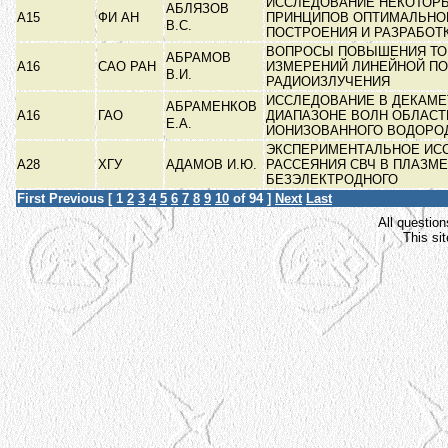
ИССЛЕДОВАНИЕ НЕКОТОР
АБЛЯЗОВ
А15
ФИ АН
ПРИНЦИПОВ ОПТИМАЛЬНО
В.С.
ПОСТРОЕНИЯ И РАЗРАБОТ
ВОПРОСЫ ПОВЫШЕНИЯ ТО
АБРАМОВ
А16
САО РАН
ИЗМЕРЕНИЙ ЛИНЕЙНОЙ П
В.И.
РАДИОИЗЛУЧЕНИЯ
ИССЛЕДОВАНИЕ В ДЕКАМ
АБРАМЕНКОВ
А16
ГАО
ДИАПАЗОНЕ ВОЛН ОБЛАСТ
Е.А.
ИОНИЗОВАННОГО ВОДОРО
ЭКСПЕРИМЕНТАЛЬНОЕ ИС
А28
ХГУ
АДАМОВ И.Ю.
РАССЕЯНИЯ СВЧ В ПЛАЗМЕ
БЕЗЭЛЕКТРОДНОГО
First
Previous
[
1
2
3
4
5
6
7
8
9
10
of 94 ]
Next
Last
All question
This si