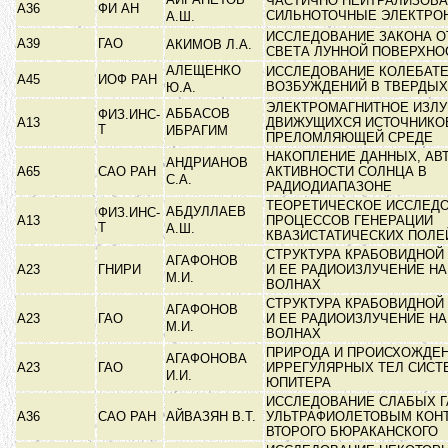
ЧАСТИЧНО НЕЙТРАЛИЗОВ
А36
ФИ АН
СИЛЬНОТОЧНЫЕ ЭЛЕКТРО
А.Ш.
ИССЛЕДОВАНИЕ ЗАКОНА 
А39
ГАО
АКИМОВ Л.А.
СВЕТА ЛУННОЙ ПОВЕРХН
АЛЕЩЕНКО
ИССЛЕДОВАНИЕ КОЛЕБАТ
А45
ИОФ РАН
ВОЗБУЖДЕНИЙ В ТВЕРДЫ
Ю.А.
ЭЛЕКТРОМАГНИТНОЕ ИЗЛ
АББАСОВ
ФИЗ.ИНС-
А13
ДВИЖУЩИХСЯ ИСТОЧНИКО
Т
ИБРАГИМ
ПРЕЛОМЛЯЮЩЕЙ СРЕДЕ
НАКОПЛЕНИЕ ДАННЫХ, АВ
АНДРИАНОВ
А65
САО РАН
АКТИВНОСТИ СОЛНЦА В
С.А.
РАДИОДИАПАЗОНЕ
ТЕОРЕТИЧЕСКОЕ ИССЛЕД
АБДУЛЛАЕВ
ФИЗ.ИНС-
А13
ПРОЦЕССОВ ГЕНЕРАЦИИ
Т
А.Ш.
КВАЗИСТАТИЧЕСКИХ ПОЛЕ
СТРУКТУРА КРАБОВИДНОЙ
АГАФОНОВ
А23
ГНИРИ
И ЕЕ РАДИОИЗЛУЧЕНИЕ Н
М.И.
ВОЛНАХ
СТРУКТУРА КРАБОВИДНОЙ
АГАФОНОВ
А23
ГАО
И ЕЕ РАДИОИЗЛУЧЕНИЕ Н
М.И.
ВОЛНАХ
ПРИРОДА И ПРОИСХОЖДЕ
АГАФОНОВА
А23
ГАО
ИРРЕГУЛЯРНЫХ ТЕЛ СИС
И.И.
ЮПИТЕРА
ИССЛЕДОВАНИЕ СЛАБЫХ Г
А36
САО РАН
АЙВАЗЯН В.Т.
УЛЬТРАФИОЛЕТОВЫМ КОН
ВТОРОГО БЮРАКАНСКОГО