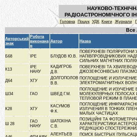
НАУКОВО-ТЕХНІЧН
РАДІОАСТРОНОМІЧНОГО ІН
Головна
Пошук
УДК
Книги
Журнали
Все
Робота
Авторський
виконана
Автор
Назва
знак
в
ПОВЕРХНЕВІ ПОЛЯРИТОНИ 
Б68
ІРЕ
БЛУДОВ Ю.В.
НАПІВПРОВІДНИКОВИХ НАДГ
СИЛЬНИХ МАГНІТНИХ ПОЛЯ
КАДИГРОБ
ІРЕ
ПОВЕРХНЕВІ ТА ХВИЛЕВОДН
К13
НАНУ
ДЖОЗЕФСОНІВСЬКІ ПЛАЗМ
Д.В.
ДОЛГОПОЛОВ
ПОГЛОЩЕНИЕ И ИЗЛУЧЕНИЕ
Д64
ХГУ
ЭЛЕКТРОМАГНИТНЫХ ВОЛ
В.В.
ПОГЛОЩЕНИЕ И ИЗУЧЕНИЕ 
Ш34
ГАО
ШВЕД Г.М.
МОЛЕКУЛЯРНЫХ ПОЛОСАХ 
ТЕПЛОВОЙ РЕЖИМ В ПЛАН
ПОГЛОЩЕНИЕ ИНФРАКРАСН
КАСУМОВ
К28
ХГУ
ИЗЛУЧЕНИЯ В ТОНКИХ ПЛЕН
Ф.К.
МАЛЫХ ЧАСТИЦАХ
ПОЗИЦІЙНІ ТА ФОТОМЕТРИЧ
ШАТОХІНА
ГАО
Ш 28
ХАРАКТЕРИСТИКИ АСТЕРОЇД
НАНУ
С.В.
РЕДУКЦІЄЮ СПОСТЕРЕЖН
АЛЕНТЬЕВ
ПОИСК БЫСТРЫХ ПУЛЬСАЦ
А46
ФТИ КФУ