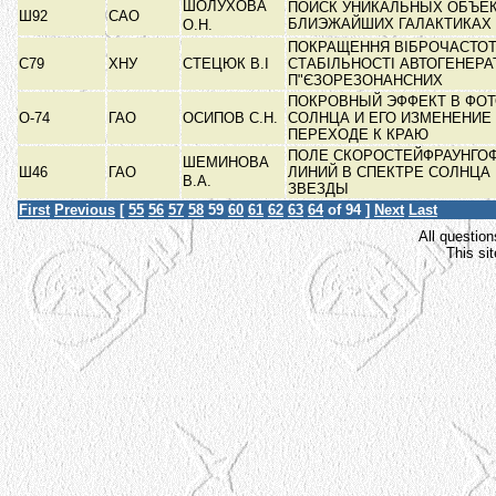
ШОЛУХОВА
ПОИСК УНИКАЛЬНЫХ ОБЪЕК
Ш92
САО
БЛИЭЖАЙШИХ ГАЛАКТИКАХ
О.Н.
ПОКРАЩЕННЯ ВІБРОЧАСТОТ
C79
ХНУ
СТЕЦЮК В.І
СТАБІЛЬНОСТІ АВТОГЕНЕР
П"ЄЗОРЕЗОНАНСНИХ
ПОКРОВНЫЙ ЭФФЕКТ В ФО
О-74
ГАО
ОСИПОВ С.Н.
СОЛНЦА И ЕГО ИЗМЕНЕНИЕ
ПЕРЕХОДЕ К КРАЮ
ПОЛЕ СКОРОСТЕЙФРАУНГО
ШЕМИНОВА
Ш46
ГАО
ЛИНИЙ В СПЕКТРЕ СОЛНЦА 
В.А.
ЗВЕЗДЫ
First
Previous
[
55
56
57
58
59
60
61
62
63
64
of 94 ]
Next
Last
All question
This si