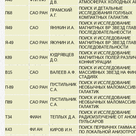
АТМОСФЕРАХ ХОЛОДНЫХ А
Д.В.
ПОИСК И ДЕТАЛЬНЫЕ
ПРАМСКИЙ
П68
САО РАН
ИССЛЕДОВАНИЯ ГОЛУБЫХ
А.Г.
КОМПАКТНЫХ ГАЛАКТИК
ПОИСК И ИССЛЕДОВАНИЕ
Я49
САО
ЯНУКИН И.А.
МАГНИТНЫХ ВР ЗВЕЗД ГЛА
ПОСЛЕДОВАТЕЛЬНЕОСТИ
ПОИСК И ИССЛЕДОВАНИЕ
Я-49
САО РАН
ЯКУНИН И.А.
МАГНИТНЫХ ВР ЗВЕЗД ГЛА
ПОСЛЕДОВАТЕЛЬНОСТИ
ПОИСК И ИССЛЕДОВАНИЕ
КУДРЯВЦЕВ
К89
САО РАН
МАГНИТНЫХ ПОЛЕЙ РАЗЛИ
Д.О.
КОНФИГУРАЦИИ
ПОИСК И ИССЛЕДОВАНИЕ
В15
САО
ВАЛЕЕВ А.Ф.
МАССИВНЫХ ЗВЕЗД НА ФИ
СТАДИЯХ
ПОИСК И ИССЛЕДОВАНИЕ
ПУСТИЛЬНИК
П-89
САО РАН
НЕОБЫЧНЫХ МАЛОМАССИ
С.А.
ГАЛАКТИК
ПОИСК И ИССЛЕДОВАНИЕ
ПУСТИЛЬНИК
П89
САО РАН
НЕОБЫЧНЫХ МАЛОМАССИ
С.А.
ГАЛАКТИК
ПОИСК И ИССЛЕДОВАНИЕ
Т34
ФИАН
ТЕПЛЫХ Д.А.
РАДИОИЗЛУЧЕНИЕ ОТ АНО
ПУЛЬСАРОВ
ПОИСК ПЕРВИЧНІХ ГАММА-
К43
ФИ АН
КИРОВ И.Н.
ПО ЛОКАЛЬНОЙ АНИЗОТРО