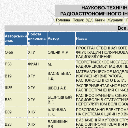
НАУКОВО-ТЕХНІЧН
РАДІОАСТРОНОМІЧНОГО ІН
Головна
Пошук
УДК
Книги
Журнали
Все
Робота
Авторський
виконана
Автор
Назва
знак
в
ПРОСТРАНСТВЕННАЯ КОГЕ
О-56
ХГУ
ОЛЬЯК М.Р.
ФЛУКТУАЦИИ ПОЛЯРИЗОВ
РАДИОИЗЛУЧЕНИЯ
ТЕОРЕТИЧЕСКОЕ ИССЛЕД
Р58
ФИАН
М.
РАДИОРЕКОМБИНАЦИОНН
МАТЕМАТИЧЕСКОЕ МОДЕЛ
ВАСИЛЬЕВА
В19
ХГУ
ИЗЛУЧЕНИЯ ВИБРАТОРА,
Т.Д.
РАСПОЛОЖЕННОГО ВБЛИЗ
ЭКСПЕРИМЕНТАЛЬНОЕ ИС
Ш35
ХГУ
ШВЕЦ А.В.
РАСПРОСТРАНЕНИЯ СНЧ-С
РАСПРОСТРАНЕНИЕ СВЕР
БЕЗРОДНЫЙ
Б39
ХГУ
РАДИОВОЛН В СТАТИСТИЧ
В.Г.
НЕРЕГУЛЯРНОМ ВОЛНОВО
БЛИНОВА
РОЗСПОВАННЯ ЕЛЕКТРОМА
Б69
ХНУ
НА СИСТЕМАХ ЩІЛИН У Х
Н.К.
ВИЗНАЧЕННЯ КУТОВОЇ СТР
ВАЩИШИН
В23
ХНУ
РАДІОВИПРОМІНЮВАННЯ К
Р.В.