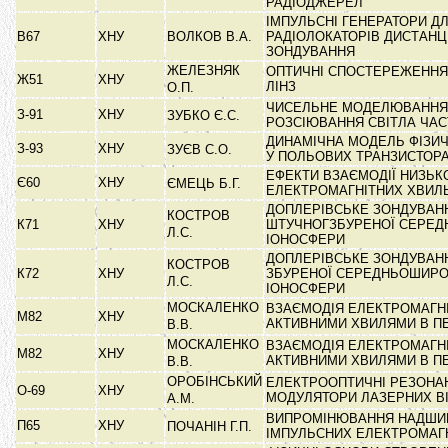
РАДІОДЖЕРЕЛ
ІМПУЛЬСНІ ГЕНЕРАТОРИ Д
В67
ХНУ
ВОЛКОВ В.А.
РАДІОЛОКАТОРІВ ДИСТАНЦ
ЗОНДУВАННЯ
ЖЕЛЕЗНЯК
ОПТИЧНІ СПОСТЕРЕЖЕННЯ
Ж51
ХНУ
ЛІНЗ
О.П.
ЧИСЕЛЬНЕ МОДЕЛЮВАННЯ
З-91
ХНУ
ЗУБКО Є.С.
РОЗСІЮВАННЯ СВІТЛА ЧА
ДИНАМІЧНА МОДЕЛЬ ФІЗИ
З-93
ХНУ
ЗУЄВ С.О.
У ПОЛЬОВИХ ТРАНЗИСТОР
ЕФЕКТИ ВЗАЄМОДІЇ НИЗЬК
Є60
ХНУ
ЄМЕЦЬ Б.Г.
ЕЛЕКТРОМАГНІТНИХ ХВИЛ
ДОПЛЕРІВСЬКЕ ЗОНДУВАН
КОСТРОВ
К71
ХНУ
ШТУЧНОГЗБУРЕНОЇ СЕРЕД
Л.С.
ІОНОСФЕРИ
ДОПЛЕРІВСЬКЕ ЗОНДУВАН
КОСТРОВ
К72
ХНУ
ЗБУРЕНОЇ СЕРЕДНЬОШИРО
Л.С.
ІОНОСФЕРИ
МОСКАЛЕНКО
ВЗАЄМОДІЯ ЕЛЕКТРОМАГНІ
М82
ХНУ
АКТИВНИМИ ХВИЛЯМИ В П
В.В.
МОСКАЛЕНКО
ВЗАЄМОДІЯ ЕЛЕКТРОМАГНІ
М82
ХНУ
АКТИВНИМИ ХВИЛЯМИ В П
В.В.
ОРОБІНСЬКИЙ
ЕЛЕКТРООПТИЧНІ РЕЗОНАН
О-69
ХНУ
МОДУЛЯТОРИ ЛАЗЕРНИХ В
А.М.
ВИПРОМІНЮВАННЯ НАДШИ
П65
ХНУ
ПОЧАНІН Г.П.
ІМПУЛЬСНИХ ЕЛЕКТРОМАГ