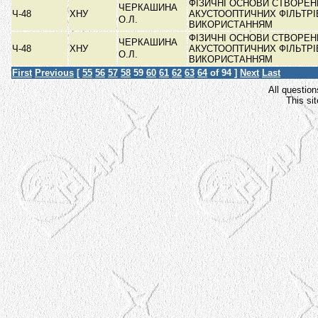
ФІЗИЧНІ ОСНОВИ СТВОРЕН
ЧЕРКАШИНА
Ч-48
ХНУ
АКУСТООПТИЧНИХ ФІЛЬТРІ
О.Л.
ВИКОРИСТАННЯМ
ФІЗИЧНІ ОСНОВИ СТВОРЕН
ЧЕРКАШИНА
Ч-48
ХНУ
АКУСТООПТИЧНИХ ФІЛЬТРІ
О.Л.
ВИКОРИСТАННЯМ
First
Previous
[
55
56
57
58
59
60
61
62
63
64
of 94 ]
Next
Last
All question
This si