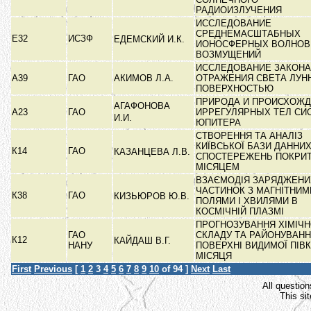
РАДИОИЗЛУЧЕНИЯ
ИССЛЕДОВАНИЕ
СРЕДНЕМАСШТАБНЫХ
Е32
ИСЗФ
ЕДЕМСКИЙ И.К.
ИОНОСФЕРНЫХ ВОЛНО
ВОЗМУЩЕНИЙ
ИССЛЕДОВАНИЕ ЗАКОНА
А39
ГАО
АКИМОВ Л.А.
ОТРАЖЕНИЯ СВЕТА ЛУН
ПОВЕРХНОСТЬЮ
ПРИРОДА И ПРОИСХОЖ
АГАФОНОВА
А23
ГАО
ИРРЕГУЛЯРНЫХ ТЕЛ СИ
И.И.
ЮПИТЕРА
СТВОРЕННЯ ТА АНАЛІЗ
КИЇВСЬКОЇ БАЗИ ДАННИ
К14
ГАО
КАЗАНЦЕВА Л.В.
СПОСТЕРЕЖЕНЬ ПОКРИТ
МІСЯЦЕМ
ВЗАЄМОДІЯ ЗАРЯДЖЕНИ
ЧАСТИНОК З МАГНІТНИМ
К38
ГАО
КИЗЬЮРОВ Ю.В.
ПОЛЯМИ І ХВИЛЯМИ В
КОСМІЧНІЙ ПЛАЗМІ
ПРОГНОЗУВАННЯ ХІМІЧ
ГАО
СКЛАДУ ТА РАЙОНУВАН
К12
КАЙДАШ В.Г.
НАНУ
ПОВЕРХНІ ВИДИМОЇ ПІВК
МІСЯЦЯ
First
Previous
[
1
2
3
4
5
6
7
8
9
10
of 94 ]
Next
Last
All question
This si