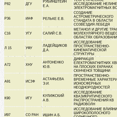
РУБИНШТЕЙН
Р82
ДГУ
ИССЛЕДОВАНИЕ НЕЛИН
Е.А.
ЭЛЕКТРОМАГНИТНЫХ В
СОЗДАНИЕ
АСТРОМЕТРИЧЕСКОГО
Р36
ИАФ
РЕЛЬКЕ Е.В.
СТАНДАТА В ОБЛАСТИ
СОЗВЕЗДИЯ ЛЕБЕДЯ
МЕТАНОЛ И ДРУГИЕ ТР
С16
УГУ
САЛИЙ С.В.
МОЛЕКУЛЯРНОГО ВЕЩЕС
ОБЛАСТЯХ ОБРАЗОВАН
ИССЛЕДОВАНИЕ
ЛАДЕЙЩИКОВ
ПРОСТРАНСТВЕННО-
Л 15
УФУ
Д.А.
КИНЕМАТИЧЕСКОЙ
СТРУКТУРЫ
ДИФРАКЦІЯ
АНТОНЕНКО
ЕЛЕКТРОМАГНИТНИХ ХВ
А72
ХНУ
Ю.В.
НА ПЛОСКИХ ЕКРАНАХ
СКІНЧЕНОЇ ТОВЩИНИ
ПРОСТРАНСТВЕННО-
АСТАФЬЕВА
ВРЕМЕННЫЕ ХАРАКТЕР
А91
ИСЗФ
Э.И.
ИОНОСФЕРНЫХ
НЕОДНОРОДНОСТЕЙ
ИССЛЕДОВАНИЕ
КУЛИЖСКИЙ
КВАЗИКРИТИЧЕСКОГО
К90
ИГУ
А.В.
РАСПРОСТРАНЕНИЯ КВ
РАДИОВОЛН
ИССЛЕДОВАНИЕ ВЛИЯН
ШИРОКОПОЛОСНОГО
И97
СО РАН
ИШИН А.Б.
СОЛНЕЧНОГО