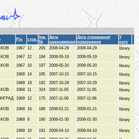
Інв.
Дата
Дата отримання/
У
о
Рік
стор.
№
надходження
повернення
кого
ЬКОВ
1967
12
205
2008-04-29
2008-04-29
library
ЬКОВ
1967
22
194
2008-05-19
2008-05-19
library
ЬКОВ
1967
10
197
2008-05-20
2008-05-20
library
б
1968
14
185
2007-10-15
2007-10-15
library
1968
19
192
2007-10-29
2007-10-29
library
ЬКОВ
1968
11
324
2007-11-05
2007-11-05
library
ИНГРАД
1968
12
175
2007-11-06
2007-11-06
library
ЬКОВ
1968
16
188
2008-01-21
2008-01-21
library
ЬКОВ
1968
8
190
2008-01-30
2008-01-30
library
1968
10
191
2008-04-10
2008-04-10
library