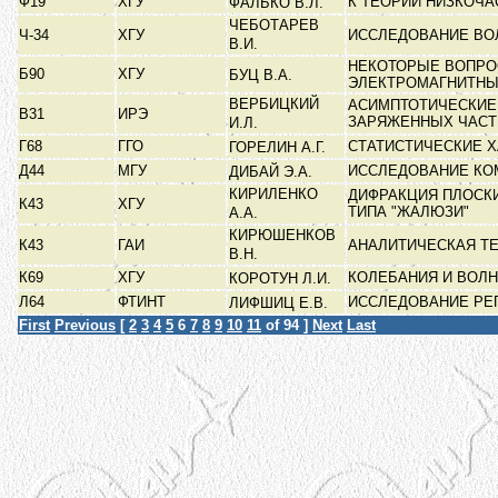
Ф19
ХГУ
К ТЕОРИИ НИЗКОЧ
ФАЛЬКО В.Л.
ЧЕБОТАРЕВ
Ч-34
ХГУ
ИССЛЕДОВАНИЕ ВО
В.И.
НЕКОТОРЫЕ ВОПРО
Б90
ХГУ
БУЦ В.А.
ЭЛЕКТРОМАГНИТН
ВЕРБИЦКИЙ
АСИМПТОТИЧЕСКИЕ
В31
ИРЭ
ЗАРЯЖЕННЫХ ЧАС
И.Л.
Г68
ГГО
СТАТИСТИЧЕСКИЕ 
ГОРЕЛИН А.Г.
Д44
МГУ
ИССЛЕДОВАНИЕ КО
ДИБАЙ Э.А.
КИРИЛЕНКО
ДИФРАКЦИЯ ПЛОСК
К43
ХГУ
ТИПА "ЖАЛЮЗИ"
А.А.
КИРЮШЕНКОВ
К43
ГАИ
АНАЛИТИЧЕСКАЯ Т
В.Н.
К69
ХГУ
КОЛЕБАНИЯ И ВОЛ
КОРОТУН Л.И.
Л64
ФТИНТ
ИССЛЕДОВАНИЕ РЕ
ЛИФШИЦ Е.В.
First
Previous
[
2
3
4
5
6
7
8
9
10
11
of 94 ]
Next
Last