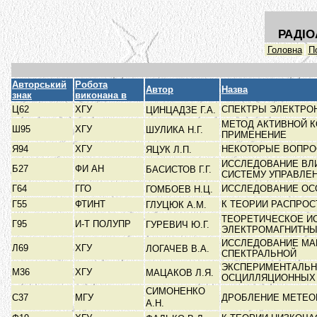
РАДІО
Головна
П
Авторський
Робота
Автор
Назва
знак
виконана в
Ц62
ХГУ
СПЕКТРЫ ЭЛЕКТРО
ЦИНЦАДЗЕ Г.А.
МЕТОД АКТИВНОЙ К
Ш95
ХГУ
ШУЛИКА Н.Г.
ПРИМЕНЕНИЕ
Я94
ХГУ
НЕКОТОРЫЕ ВОПРО
ЯЦУК Л.П.
ИССЛЕДОВАНИЕ ВЛ
Б27
ФИ АН
БАСИСТОВ Г.Г.
СИСТЕМУ УПРАВЛЕ
Г64
ГГО
ИССЛЕДОВАНИЕ ОС
ГОМБОЕВ Н.Ц.
Г55
ФТИНТ
К ТЕОРИИ РАСПРО
ГЛУЦЮК А.М.
ТЕОРЕТИЧЕСКОЕ И
Г95
И-Т ПОЛУПР
ГУРЕВИЧ Ю.Г.
ЭЛЕКТРОМАГНИТН
ИССЛЕДОВАНИЕ МА
Л69
ХГУ
ЛОГАЧЕВ В.А.
СПЕКТРАЛЬНОЙ
ЭКСПЕРИМЕНТАЛЬН
М36
ХГУ
МАЦАКОВ Л.Я.
ОСЦИЛЛЯЦИОННЫХ
СИМОНЕНКО
С37
МГУ
ДРОБЛЕНИЕ МЕТЕО
А.Н.