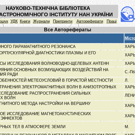
НАУКОВО-ТЕХНІЧНА БІБЛІОТЕКА
АСТРОНОМІЧНОГО ІНСТИТУТУ НАН УКРАЇНИ
ошук
УДК
Книги
Журнали
Препринти
Автореферати
Праці
Все Авторефераты
Міст
ННОГО ПАРАМАГНИТНОГО РЕЗОНАНСА
ХАР
ОРПУСКУЛЯРНОЙ ДИАГНОСТИКИ ПЛАЗМЫ И ЕГО
ХАР
СЫ ИССЛЕДОВАНИЯ ВОЛНОВОДНО-ЩЕЛЕВЫХ АНТЕНН
ХАР
ИЯНИЯ ОСНОВНЫХ ВОЗМУЩАЮЩИХ ВОЗДЕЙСТВИЙ НА
С.-П
НИЯ РАДИ
ОБЕННОСТЕЙ МЕТЕОУСЛОВИЙ В ГОРИСТОЙ МЕСТНОСТИ
Л.
СТРАНЕНИЯ ЭЛЕКТРОМАГНИТНЫХ ВОЛН В АНИЗОТРОПНЫХ
ХАР
ССЛЕДОВАНИЕ РАСПРОСТРАНЕНИЯ СИЛЬНЫХ
ЛЕН
ЫХ ВОЛН
ГНИТНОГО МЕТОДА НАСТРОЙКИ НА ВЕРШИНУ
ХАР
ОЕ ИССЛЕДОВАНИЕ МАГНЕТОАКУСТИЧЕСКИХ
ХАР
 ЭФФЕКТОВ
РНЫХ ТЕЛ В АТМОСФЕРЕ ЗЕМЛИ
М.