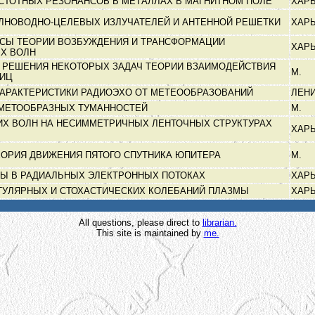
АСТОТНЫХ РЕЗОНАНСОВ В МЕТАЛЛАХ В МАГНИТНОМ ПОЛЕ
ХАР
ЛНОВОДНО-ЦЕЛЕВЫХ ИЗЛУЧАТЕЛЕЙ И АНТЕННОЙ РЕШЕТКИ
ХАР
СЫ ТЕОРИИ ВОЗБУЖДЕНИЯ И ТРАНСФОРМАЦИИ
ХАР
ЫХ ВОЛН
 РЕШЕНИЯ НЕКОТОРЫХ ЗАДАЧ ТЕОРИИ ВЗАИМОДЕЙСТВИЯ
М.
ТИЦ
ХАРАКТЕРИСТИКИ РАДИОЭХО ОТ МЕТЕООБРАЗОВАНИЙ
ЛЕН
МЕТООБРАЗНЫХ ТУМАННОСТЕЙ
М.
ИХ ВОЛН НА НЕСИММЕТРИЧНЫХ ЛЕНТОЧНЫХ СТРУКТУРАХ
ХАР
ЕОРИЯ ДВИЖЕНИЯ ПЯТОГО СПУТНИКА ЮПИТЕРА
М.
НЫ В РАДИАЛЬНЫХ ЭЛЕКТРОННЫХ ПОТОКАХ
ХАР
ГУЛЯРНЫХ И СТОХАСТИЧЕСКИХ КОЛЕБАНИЙ ПЛАЗМЫ
ХАР
All questions, please direct to
librarian.
This site is maintained by
me.