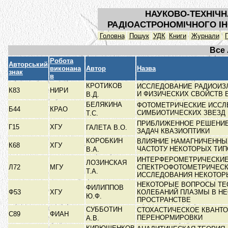
НАУКОВО-ТЕХНІЧН
РАДІОАСТРОНОМІЧНОГО ІН
Головна
Пошук
УДК
Книги
Журнали
Все
Робота
Авторський
виконана
Автор
Назва
знак
в
КРОТИКОВ
ИССЛЕДОВАНИЕ РАДИОИЗ
К83
НИРИ
И ФИЗИЧЕСКИХ СВОЙСТВ 
В.Д.
БЕЛЯКИНА
ФОТОМЕТРИЧЕСКИЕ ИССЛ
Б44
КРАО
СИМБИОТИЧЕСКИХ ЗВЕЗД
Т.С.
ПРИБЛИЖЕННОЕ РЕШЕНИ
Г15
ХГУ
ГАЛЕТА В.О.
ЗАДАЧ КВАЗИОПТИКИ
КОРОБКИН
ВЛИЯНИЕ НАМАГНИЧЕННЫ
К68
ХГУ
ЧАСТОТУ НЕКОТОРЫХ ТИ
В.А.
ИНТЕРФЕРОМЕТРИЧЕСКИЕ
ЛОЗИНСКАЯ
Л72
МГУ
СПЕКТРОФОТОМЕТРИЧЕС
Т.А.
ИССЛЕДОВАНИЯ НЕКОТО
НЕКОТОРЫЕ ВОПРОСЫ ТЕ
ФИЛИППОВ
Ф53
ХГУ
КОЛЕБАНИЙ ПЛАЗМЫ В Н
Ю.Ф.
ПРОСТРАНСТВЕ
СУББОТИН
СТОХАСТИЧЕСКОЕ КВАНТО
С89
ФИАН
ПЕРЕНОРМИРОВКИ
А.В.