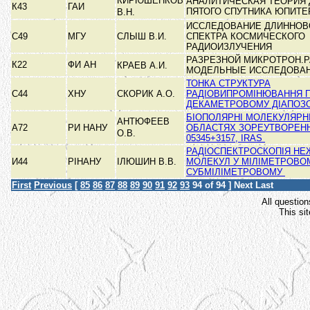
КИРЮШЕНКОВ
АНАЛИТИЧЕСКАЯ ТЕОРИЯ
К43
ГАИ
ПЯТОГО СПУТНИКА ЮПИТ
В.Н.
ИССЛЕДОВАНИЕ ДЛИННОВ
С49
МГУ
СЛЫШ В.И.
СПЕКТРА КОСМИЧЕСКОГО
РАДИОИЗЛУЧЕНИЯ
РАЗРЕЗНОЙ МИКРОТРОН.Р
К22
ФИ АН
КРАЕВ А.И.
МОДЕЛЬНЫЕ ИССЛЕДОВА
ТОНКА СТРУКТУРА
С44
ХНУ
СКОРИК А.О.
РАДІОВИПРОМІНЮВАННЯ П
ДЕКАМЕТРОВОМУ ДІАПОЗО
БІОПОЛЯРНІ МОЛЕКУЛЯРНІ
АНТЮФЕЕВ
А72
РИ НАНУ
ОБЛАСТЯХ ЗОРЕУТВОРЕНН
О.В.
05345+3157, IRAS
РАДІОСПЕКТРОСКОПІЯ НЕ
И44
РІНАНУ
ІЛЮШИН В.В.
МОЛЕКУЛ У МІЛІМЕТРОВО
СУБМІЛІМЕТРОВОМУ
First
Previous
[
85
86
87
88
89
90
91
92
93
94
of 94 ]
Next
Last
All question
This si