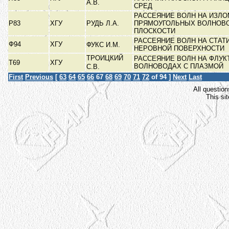
А.В.
СРЕД
РАССЕЯНИЕ ВОЛН НА ИЗЛ
Р83
ХГУ
РУДЬ Л.А.
ПРЯМОУГОЛЬНЫХ ВОЛНОВО
ПЛОСКОСТИ
РАССЕЯНИЕ ВОЛН НА СТАТ
Ф94
ХГУ
ФУКС И.М.
НЕРОВНОЙ ПОВЕРХНОСТИ
ТРОИЦКИЙ
РАССЕЯНИЕ ВОЛН НА ФЛУК
Т69
ХГУ
ВОЛНОВОДАХ С ПЛАЗМОЙ
С.В.
First
Previous
[
63
64
65
66
67
68
69
70
71
72
of 94 ]
Next
Last
All question
This si