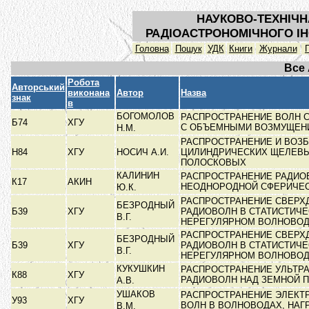
НАУКОВО-ТЕХНІЧН
РАДІОАСТРОНОМІЧНОГО ІН
Головна
Пошук
УДК
Книги
Журнали
Все
Робота
Авторський
виконана
Автор
Назва
знак
в
БОГОМОЛОВ
РАСПРОСТРАНЕНИЕ ВОЛН 
Б74
ХГУ
С ОБЪЕМНЫМИ ВОЗМУЩЕ
Н.М.
РАСПРОСТРАНЕНИЕ И ВОЗ
Н84
ХГУ
НОСИЧ А.И.
ЦИЛИНДРИЧЕСКИХ ЩЕЛЕВЫ
ПОЛОСКОВЫХ
КАЛИНИН
РАСПРОСТРАНЕНИЕ РАДИО
К17
АКИН
НЕОДНОРОДНОЙ СФЕРИЧЕ
Ю.К.
РАСПРОСТРАНЕНИЕ СВЕРХ
БЕЗРОДНЫЙ
Б39
ХГУ
РАДИОВОЛН В СТАТИСТИЧЕ
В.Г.
НЕРЕГУЛЯРНОМ ВОЛНОВО
РАСПРОСТРАНЕНИЕ СВЕРХ
БЕЗРОДНЫЙ
Б39
ХГУ
РАДИОВОЛН В СТАТИСТИЧЕ
В.Г.
НЕРЕГУЛЯРНОМ ВОЛНОВО
КУКУШКИН
РАСПРОСТРАНЕНИЕ УЛЬТР
К88
ХГУ
РАДИОВОЛН НАД ЗЕМНОЙ
А.В.
УШАКОВ
РАСПРОСТРАНЕНИЕ ЭЛЕКТ
У93
ХГУ
ВОЛН В ВОЛНОВОДАХ, НА
В.М.