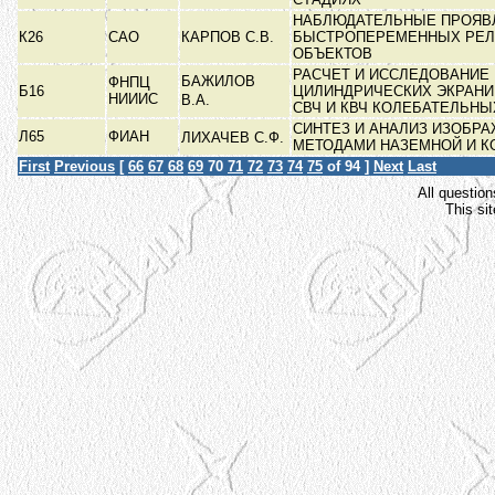
НАБЛЮДАТЕЛЬНЫЕ ПРОЯВ
К26
САО
КАРПОВ С.В.
БЫСТРОПЕРЕМЕННЫХ РЕЛ
ОБЪЕКТОВ
РАСЧЕТ И ИССЛЕДОВАНИЕ
БАЖИЛОВ
ФНПЦ
Б16
ЦИЛИНДРИЧЕСКИХ ЭКРАН
НИИИС
В.А.
СВЧ И КВЧ КОЛЕБАТЕЛЬН
СИНТЕЗ И АНАЛИЗ ИЗОБР
Л65
ФИАН
ЛИХАЧЕВ С.Ф.
МЕТОДАМИ НАЗЕМНОЙ И 
First
Previous
[
66
67
68
69
70
71
72
73
74
75
of 94 ]
Next
Last
All question
This si