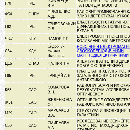
ГОРОБЕЦЬ
ЗВОРОТНЕ РОЗСІЯННЯ РАД
Г70
ІРЕ
ТА НЗВЧ ДІАПАЗОНІВ
В.М.
ФІЛОНЕНКО
РАДІОВИПРОМІНЮВАННЯ К
Ф54
ОНПУ
ЗЛИВ І ДЕТЕКТУВАННЯ КО
А.Д.
ВЛАСТИВОСТІ СТАТИЧНИХ 
ГРИБОВСЬКИЙ
Г82
ІРЕ
ДИФРАКЦІЙНИХ ПОЛІВ ПОБ
О.В.
ЕКРАНІВ
ЕЛЕКТРОМАГНІТНО-СПІНОВІ
Ч-17
КНУ
ЧАМОР Т.Г.
КОЛИВАННЯ МІЛІМЕТРОВО
Сидорчук
РОЗСІЯННЯ ЕЛЕКТРОМАГНІ
Наталія
С34
ХДУ
ДВОЯКОПЕРІОДИЧНИМИ
МАГНІТОДІЕЛЕКТРИЧНИМИ 
Віленівна
АПЕРТУРНІ АНТЕНИ З ДИС
Ц15
ОНАЗ
ЦАЛІЄВ Т.М.
РОБОЧОЮ ПОВЕРХНЕЮ
ПЛАНЕТАРНІ ХВИЛІ У РОЗП
Г85
ІРЕ
ГРИЦАЙ А.В.
ЗАГАЛЬНОГО ВМІСТУ ОЗОН
АНТАРКТИКОЮ
РАДИОПУЛЬСАРІ И ИХ ОКР
КОМАРОВА
К63
САО
РЕЗУЛЬТАТАМ ИССЛЕДОВА
В.Н.
ОПТИЧЕСКОМ
ЖЕЛЕНКОВА
ОПТИЧЕСКОЕ ОТОЖДЕСТВ
Ж51
САО
РАДИОИСТОЧНИКОВ КАТАЛ
О.П.
МАРСАКОВ
СТРУКТУРА И ЭВОЛЮЦИЯ 
М29
САО
ГАЛАКТИКИ
В.А.
ИССЛЕДОВАНИЕ СЕЙФЕРТ
СМИРНОВА
С50
САО
ГАЛАКТИК, НАХОДЯЩИХСЯ
А.А.
СТАДИЯХ