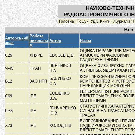
НАУКОВО-ТЕХНІЧН
РАДІОАСТРОНОМІЧНОГО ІН
Головна
Пошук
УДК
Книги
Журнали
Все
Робота
Авторський
виконана
Автор
Назва
знак
в
ОЦІНКА ПАРАМЕТРІВ МЕТЕ
Є25
ХНУРЕ
ЄВСЄЄВ Д.Б.
АТМОСФЕРИ ФАЗОВИМИ
РАДІОТЕХНІЧНИМИ
ЧЕРНИКОВ
ОЦЕНКА ФИЗИЧЕСКИХ ПАР
Ч-45
ФИАН
АКТИВНЫХ ЯДЕР ГАЛАКТИ
П.А.
КОМПЛЕКСНАЯ МИНИАТЮР
БАБУНЬКО
Б12
ЗАО НПП
КОМПОНЕНТОВ И УСТРОЙС
С.А.
ПЕРЕДАЮЩИХ МОДУЛЕЙ
ГЕНЕРУВАННЯ І ВИПРОМІ
СОШЕНКО
С69
ІРЕ
ЕЛЕКТРОМАГНІТНИХ ПОЛІВ
В.А.
МАГНІТНИМИ
СТАТИСТИЧНІ ХАРАКТЕРИС
ГОНЧАРЕНКО
Г-65
ІРЕ
СИГНАЛІВ НА ТРАНСАТМО
Ю.В.
ТРАСАХ
ВИПРОМІНЮВАННЯ І ПРИЙ
Х73
ІРЕ
ХОЛОД П.В.
НАДШИРОКОСМУГОВИХ ІМП
ЕЛЕКТРОМАГНІТНОГО ПОЛ