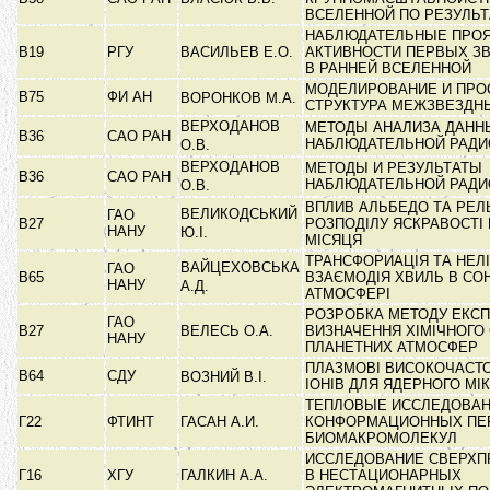
ВСЕЛЕННОЙ ПО РЕЗУЛЬ
НАБЛЮДАТЕЛЬНЫЕ ПРО
В19
РГУ
ВАСИЛЬЕВ Е.О.
АКТИВНОСТИ ПЕРВЫХ ЗВ
В РАННЕЙ ВСЕЛЕННОЙ
МОДЕЛИРОВАНИЕ И ПРО
В75
ФИ АН
ВОРОНКОВ М.А.
СТРУКТУРА МЕЖЗВЕЗДН
ВЕРХОДАНОВ
МЕТОДЫ АНАЛИЗА ДАНН
В36
САО РАН
НАБЛЮДАТЕЛЬНОЙ РАД
О.В.
ВЕРХОДАНОВ
МЕТОДЫ И РЕЗУЛЬТАТЫ
В36
САО РАН
НАБЛЮДАТЕЛЬНОЙ РАД
О.В.
ВПЛИВ АЛЬБЕДО ТА РЕЛ
ВЕЛИКОДСЬКИЙ
ГАО
В27
РОЗПОДІЛУ ЯСКРАВОСТІ 
НАНУ
Ю.І.
МІСЯЦЯ
ТРАНСФОРИАЦІЯ ТА НЕЛІ
ВАЙЦЕХОВСЬКА
ГАО
В65
ВЗАЄМОДІЯ ХВИЛЬ В СО
НАНУ
А.Д.
АТМОСФЕРІ
РОЗРОБКА МЕТОДУ ЕКСП
ГАО
В27
ВЕЛЕСЬ О.А.
ВИЗНАЧЕННЯ ХІМІЧНОГО
НАНУ
ПЛАНЕТНИХ АТМОСФЕР
ПЛАЗМОВІ ВИСОКОЧАСТ
В64
СДУ
ВОЗНИЙ В.І.
ІОНІВ ДЛЯ ЯДЕРНОГО М
ТЕПЛОВЫЕ ИССЛЕДОВА
Г22
ФТИНТ
ГАСАН А.И.
КОНФОРМАЦИОННЫХ ПЕ
БИОМАКРОМОЛЕКУЛ
ИССЛЕДОВАНИЕ СВЕРХ
Г16
ХГУ
ГАЛКИН А.А.
В НЕСТАЦИОНАРНЫХ