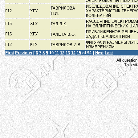
ЭЛЕКТРОМАГНИТНЫХ П
ИССЛЕДОВАНИЕ СПЕКТР
ГАВРИЛОВА
Г12
ХГУ
ХАРАКТЕРИСТИК ГЕНЕРА
Н.И.
КОЛЕБАНИЙ
РАССЕЯНИЕ ЭЛЕКТРОМА
Г15
ХГУ
ГАЛ Л.К.
НА ЭЛЛИПТИЧЕСКИХ ЦИ
ПРИБЛИЖЕННОЕ РЕШЕН
Г15
ХГУ
ГАЛЕТА В.О.
ЗАДАЧ КВАЗИОПТИКИ
ФИГУРА И РАЗМЕРЫ ЛУ
Г12
КГУ
ГАВРИЛОВ И.В.
ИЗМЕРЕНИЯМ
First
Previous
[
6
7
8
9
10
11
12
13
14
15
of 94 ]
Next
Last
All question
This si