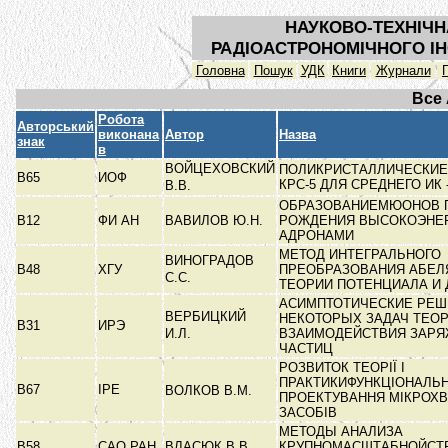
НАУКОВО-ТЕХНІЧН
РАДІОАСТРОНОМІЧНОГО ІН
Головна
Пошук
УДК
Книги
Журнали
Все
Робота
Авторський
виконана
Автор
Назва
знак
в
ВОЙЦЕХОВСКИЙ
ПОЛИКРИСТАЛЛИЧЕСКИЕ
В65
ИОФ
КРС-5 ДЛЯ СРЕДНЕГО ИК
В.В.
ОБРАЗОВАНИЕМЮОНОВ 
В12
ФИ АН
ВАВИЛОВ Ю.Н.
РОЖДЕНИЯ ВЫСОКОЭНЕ
АДРОНАМИ
МЕТОД ИНТЕГРАЛЬНОГО
ВИНОГРАДОВ
В48
ХГУ
ПРЕОБРАЗОВАНИЯ АБЕЛЯ
С.С.
ТЕОРИИ ПОТЕНЦИАЛА И
АСИМПТОТИЧЕСКИЕ РЕШ
ВЕРБИЦКИЙ
НЕКОТОРЫХ ЗАДАЧ ТЕО
В31
ИРЭ
И.Л.
ВЗАИМОДЕЙСТВИЯ ЗАР
ЧАСТИЦ
РОЗВИТОК ТЕОРІЇ І
ПРАКТИКИФУНКЦІОНАЛЬ
В67
ІРЕ
ВОЛКОВ В.М.
ПРОЕКТУВАННЯ МІКРОХ
ЗАСОБІВ
МЕТОДЫ АНАЛИЗА
В58
САО РАН
ВЛАСЮК В.В.
КРУПНОМАСШТАБНОЙСТ