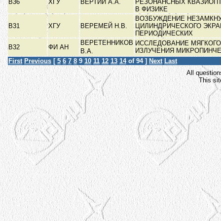
В36
ХГУ
ВЕРТИЙ А.А.
РЕЗОНАНСНЫХ КВАЗИОП
В ФИЗИКЕ
ВОЗБУЖДЕНИЕ НЕЗАМКН
В31
ХГУ
ВЕРЕМЕЙ Н.В.
ЦИЛИНДРИЧЕСКОГО ЭКРА
ПЕРИОДИЧЕСКИХ
ВЕРЕТЕННИКОВ
ИССЛЕДОВАНИЕ МЯГКОГО
В32
ФИ АН
ИЗЛУЧЕНИЯ МИКРОПИНЧ
В.А.
First
Previous
[
5
6
7
8
9
10
11
12
13
14
of 94 ]
Next
Last
All question
This si