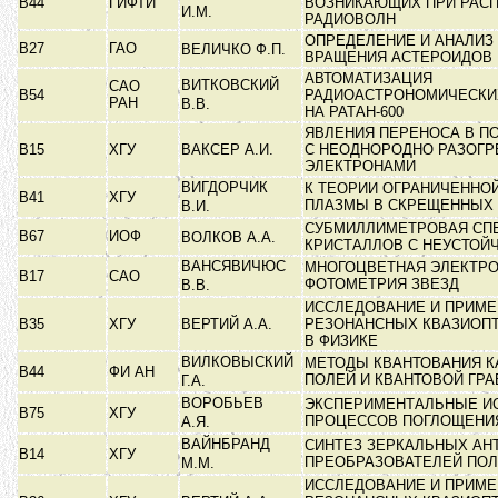
В44
ГИФТИ
ВОЗНИКАЮЩИХ ПРИ РАС
И.М.
РАДИОВОЛН
ОПРЕДЕЛЕНИЕ И АНАЛИЗ
В27
ГАО
ВЕЛИЧКО Ф.П.
ВРАЩЕНИЯ АСТЕРОИДОВ
АВТОМАТИЗАЦИЯ
ВИТКОВСКИЙ
САО
В54
РАДИОАСТРОНОМИЧЕСКИ
РАН
В.В.
НА РАТАН-600
ЯВЛЕНИЯ ПЕРЕНОСА В П
В15
ХГУ
ВАКСЕР А.И.
С НЕОДНОРОДНО РАЗОГ
ЭЛЕКТРОНАМИ
ВИГДОРЧИК
К ТЕОРИИ ОГРАНИЧЕННО
В41
ХГУ
ПЛАЗМЫ В СКРЕЩЕННЫХ
В.И.
СУБМИЛЛИМЕТРОВАЯ СП
В67
ИОФ
ВОЛКОВ А.А.
КРИСТАЛЛОВ С НЕУСТОЙ
ВАНСЯВИЧЮС
МНОГОЦВЕТНАЯ ЭЛЕКТР
В17
САО
ФОТОМЕТРИЯ ЗВЕЗД
В.В.
ИССЛЕДОВАНИЕ И ПРИМ
В35
ХГУ
ВЕРТИЙ А.А.
РЕЗОНАНСНЫХ КВАЗИОП
В ФИЗИКЕ
ВИЛКОВЫСКИЙ
МЕТОДЫ КВАНТОВАНИЯ 
В44
ФИ АН
ПОЛЕЙ И КВАНТОВОЙ ГР
Г.А.
ВОРОБЬЕВ
ЭКСПЕРИМЕНТАЛЬНЫЕ И
В75
ХГУ
ПРОЦЕССОВ ПОГЛОЩЕНИ
А.Я.
ВАЙНБРАНД
СИНТЕЗ ЗЕРКАЛЬНЫХ АН
В14
ХГУ
ПРЕОБРАЗОВАТЕЛЕЙ ПО
М.М.
ИССЛЕДОВАНИЕ И ПРИМ