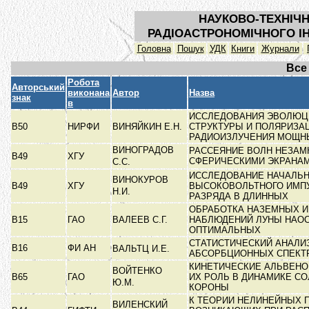
НАУКОВО-ТЕХНІЧН
РАДІОАСТРОНОМІЧНОГО ІН
Головна
Пошук
УДК
Книги
Журнали
Все
Робота
Авторський
виконана
Автор
Назва
знак
в
ИССЛЕДОВАНИЯ ЭВОЛЮЦИ
В50
НИРФИ
ВИНЯЙКИН Е.Н.
СТРУКТУРЫ И ПОЛЯРИЗА
РАДИОИЗЛУЧЕНИЯ МОЩ
ВИНОГРАДОВ
РАССЕЯНИЕ ВОЛН НЕЗА
В49
ХГУ
СФЕРИЧЕСКИМИ ЭКРАНА
С.С.
ИССЛЕДОВАНИЕ НАЧАЛЬ
ВИНОКУРОВ
В49
ХГУ
ВЫСОКОВОЛЬТНОГО ИМП
Н.И.
РАЗРЯДА В ДЛИННЫХ
ОБРАБОТКА НАЗЕМНЫХ И
В15
ГАО
ВАЛЕЕВ С.Г.
НАБЛЮДЕНИЙ ЛУНЫ НАО
ОПТИМАЛЬНЫХ
СТАТИСТИЧЕСКИЙ АНАЛИ
В16
ФИ АН
ВАЛЬТЦ И.Е.
АБСОРБЦИОННЫХ СПЕКТ
КИНЕТИЧЕСКИЕ АЛЬВЕНО
ВОЙТЕНКО
В65
ГАО
ИХ РОЛЬ В ДИНАМИКЕ С
Ю.М.
КОРОНЫ
К ТЕОРИИ НЕЛИНЕЙНЫХ 
ВИЛЕНСКИЙ