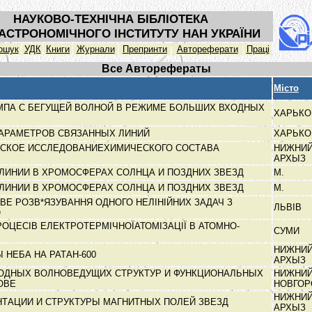
НАУКОВО-ТЕХНІЧНА БІБЛІОТЕКА
АСТРОНОМІЧНОГО ІНСТИТУТУ НАН УКРАЇНИ
ошук
УДК
Книги
Журнали
Препринти
Автореферати
Праці
Все Авторефераты
Місто
МПА С БЕГУЩЕЙ ВОЛНОЙ В РЕЖИМЕ БОЛЬШИХ ВХОДНЫХ
ХАРЬК
АРАМЕТРОВ СВЯЗАННЫХ ЛИНИЙ
ХАРЬК
СКОЕ ИССЛЕДОВАНИЕХИМИЧЕСКОГО СОСТАВА
НИЖНИ
АРХЫЗ
ЛИНИИ В ХРОМОСФЕРАХ СОЛНЦА И ПОЗДНИХ ЗВЕЗД
М.
ЛИНИИ В ХРОМОСФЕРАХ СОЛНЦА И ПОЗДНИХ ЗВЕЗД
М.
ВЕ РОЗВ*ЯЗУВАННЯ ОДНОГО НЕЛІНІЙНИХ ЗАДАЧ З
ЛЬВІВ
Ю
ЦЕСІВ ЕЛЕКТРОТЕРМІЧНОЇАТОМІЗАЦІЇ В АТОМНО-
СУМИ
НИЖНИ
 НЕБА НА РАТАН-600
АРХЫЗ
ОДНЫХ ВОЛНОВЕДУЩИХ СТРУКТУР И ФУНКЦИОНАЛЬНЫХ
НИЖНИ
НОВЕ
НОВГО
НИЖНИ
ТАЦИИ И СТРУКТУРЫ МАГНИТНЫХ ПОЛЕЙ ЗВЕЗД
АРХЫЗ