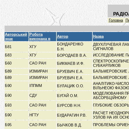
РАДІО
Головна
П
Авторський
Робота
Автор
Назва
знак
виконана в
БОНДАРЕНКО
ДВУХЛУЧЕВАЯ ЛА
Б81
ХГУ
СИГНАЛОВ
Б.Н.
Б83
ХГУ
ИССЛЕДОВАНИЕ П
БОРОДАЕВ В.А.
СПЕКТРОСКОПИЧЕ
Б60
САО РАН
БИКМАЕВ И.Ф.
СУБКАРЛИКОВ
Б89
ИЗМИРАН
БАЛЬМЕРОВСКИЕ 
БРУЕВИЧ Е.А.
Б89
ИЗМИРАН
БАЛЬМЕРОВСКИЕ 
БРУЕВИЧ Е.А.
АНАЛІТИКО-ЧИСЛО
Б90
ІППММ
БУЛАЦИК О.О.
ВІЛЬНЕОЮ ФАЗО
МОДЕЛЮВАННЯ ПРО
Б90
СДУ
БУГАЙ О.М.
АБСОРБЦІЙНОМУ
Б93
САО РАН
ГЛУБОКИЕ ОБЗОРЫ
БУРСОВ Н.Н.
РАСЧЕТ НЕОДНОР
Б90
НГТУ
БУДАРАГИН Р.В.
УЗЛОВ НА ИХ ОС
Б95
САО РАН
ПРОБЛЕМЫ ОРИЕН
БЫЧКОВ В.Д.