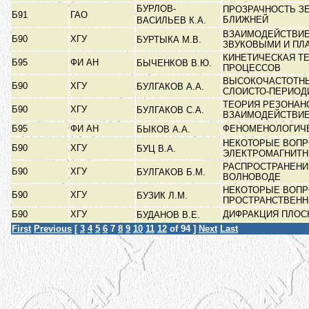
БУРЛОВ-
ПРОЗРАЧНОСТЬ З
Б91
ГАО
БЛИЖНЕЙ
ВАСИЛЬЕВ К.А.
ВЗАИМОДЕЙСТВИЕ
Б90
ХГУ
БУРТЫКА М.В.
ЗВУКОВЫМИ И П
КИНЕТИЧЕСКАЯ Т
Б95
ФИ АН
БЫЧЕНКОВ В.Ю.
ПРОЦЕССОВ
ВЫСОКОЧАСТОТНЫ
Б90
ХГУ
БУЛГАКОВ А.А.
СЛОИСТО-ПЕРИО
ТЕОРИЯ РЕЗОНАН
Б90
ХГУ
БУЛГАКОВ С.А.
ВЗАИМОДЕЙСТВИ
Б95
ФИ АН
ФЕНОМЕНОЛОГИЧЕ
БЫКОВ А.А.
НЕКОТОРЫЕ ВОПР
Б90
ХГУ
БУЦ В.А.
ЭЛЕКТРОМАГНИТ
РАСПРОСТРАНЕНИ
Б90
ХГУ
БУЛГАКОВ Б.М.
ВОЛНОВОДЕ
НЕКОТОРЫЕ ВОПР
Б90
ХГУ
БУЗИК Л.М.
ПРОСТРАНСТВЕН
Б90
ХГУ
ДИФРАКЦИЯ ПЛОС
БУДАНОВ В.Е.
First
Previous
[
3
4
5
6
7
8
9
10
11
12
of 94 ]
Next
Last