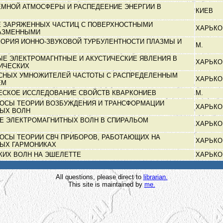
ЕМНОЙ АТМОСФЕРЫ И РАСПЕДЕЕНИЕ ЭНЕРГИИ В
КИЕВ
 ЗАРЯЖЕННЫХ ЧАСТИЦ С ПОВЕРХНОСТНЫМИ
ХАРЬК
ЛАЗМЕННЫМИ
ЕОРИЯ ИОННО-ЗВУКОВОЙ ТУРБУЛЕНТНОСТИ ПЛАЗМЫ И
М.
Е ЭЛЕКТРОМАГНТНЫЕ И АКУСТИЧЕСКИЕ ЯВЛЕНИЯ В
ХАРЬК
ДИЧЕСКИХ
СНЫХ УМНОЖИТЕЛЕЙ ЧАСТОТЫ С РАСПРЕДЕЛЕННЫМ
ХАРЬК
ЕМ
СКОЕ ИССЛЕДОВАНИЕ СВОЙСТВ КВАРКОНИЕВ
М.
ОСЫ ТЕОРИИ ВОЗБУЖДЕНИЯ И ТРАНСФОРМАЦИИ
ХАРЬК
НЫХ ВОЛН
Е ЭЛЕКТРОМАГНИТНЫХ ВОЛН В СПИРАЛЬОМ
ХАРЬК
ОСЫ ТЕОРИИ СВЧ ПРИБОРОВ, РАБОТАЮЩИХ НА
ХАРЬК
НЫХ ГАРМОНИКАХ
КИХ ВОЛН НА ЭШЕЛЕТТЕ
ХАРЬК
All questions, please direct to
librarian.
This site is maintained by
me.