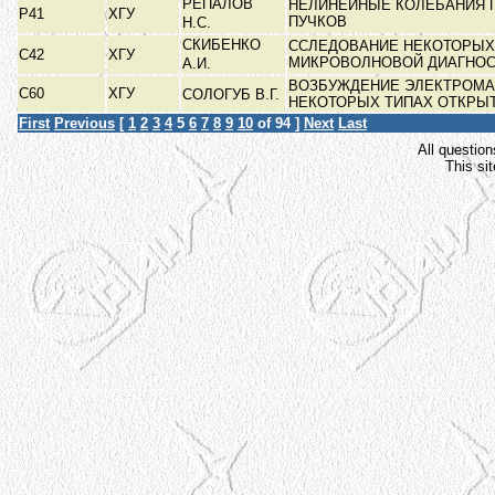
РЕПАЛОВ
НЕЛИНЕЙНЫЕ КОЛЕБАНИЯ 
Р41
ХГУ
ПУЧКОВ
Н.С.
СКИБЕНКО
ССЛЕДОВАНИЕ НЕКОТОРЫХ
С42
ХГУ
МИКРОВОЛНОВОЙ ДИАГНО
А.И.
ВОЗБУЖДЕНИЕ ЭЛЕКТРОМА
С60
ХГУ
СОЛОГУБ В.Г.
НЕКОТОРЫХ ТИПАХ ОТКРЫ
First
Previous
[
1
2
3
4
5
6
7
8
9
10
of 94 ]
Next
Last
All question
This si