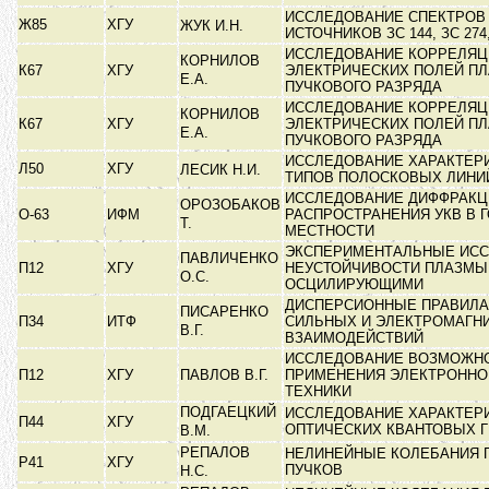
ИССЛЕДОВАНИЕ СПЕКТРОВ
Ж85
ХГУ
ЖУК И.Н.
ИСТОЧНИКОВ ЗС 144, ЗС 274
ИССЛЕДОВАНИЕ КОРРЕЛЯЦ
КОРНИЛОВ
К67
ХГУ
ЭЛЕКТРИЧЕСКИХ ПОЛЕЙ ПЛ
Е.А.
ПУЧКОВОГО РАЗРЯДА
ИССЛЕДОВАНИЕ КОРРЕЛЯЦ
КОРНИЛОВ
К67
ХГУ
ЭЛЕКТРИЧЕСКИХ ПОЛЕЙ ПЛ
Е.А.
ПУЧКОВОГО РАЗРЯДА
ИССЛЕДОВАНИЕ ХАРАКТЕР
Л50
ХГУ
ЛЕСИК Н.И.
ТИПОВ ПОЛОСКОВЫХ ЛИН
ИССЛЕДОВАНИЕ ДИФФРАКЦ
ОРОЗОБАКОВ
О-63
ИФМ
РАСПРОСТРАНЕНИЯ УКВ В 
Т.
МЕСТНОСТИ
ЭКСПЕРИМЕНТАЛЬНЫЕ ИС
ПАВЛИЧЕНКО
П12
ХГУ
НЕУСТОЙЧИВОСТИ ПЛАЗМЫ
О.С.
ОСЦИЛИРУЮЩИМИ
ДИСПЕРСИОННЫЕ ПРАВИЛА
ПИСАРЕНКО
П34
ИТФ
СИЛЬНЫХ И ЭЛЕКТРОМАГН
В.Г.
ВЗАИМОДЕЙСТВИЙ
ИССЛЕДОВАНИЕ ВОЗМОЖН
П12
ХГУ
ПАВЛОВ В.Г.
ПРИМЕНЕНИЯ ЭЛЕКТРОННО
ТЕХНИКИ
ПОДГАЕЦКИЙ
ИССЛЕДОВАНИЕ ХАРАКТЕР
П44
ХГУ
ОПТИЧЕСКИХ КВАНТОВЫХ 
В.М.
РЕПАЛОВ
НЕЛИНЕЙНЫЕ КОЛЕБАНИЯ 
Р41
ХГУ
ПУЧКОВ
Н.С.