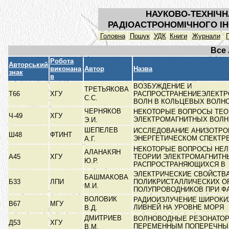
НАУКОВО-ТЕХНІЧН
РАДІОАСТРОНОМІЧНОГО ІН
Головна
Пошук
УДК
Книги
Журнали
Все
Робота
Авторський
виконана
Автор
Назва
знак
в
ВОЗБУЖДЕНИЕ И
ТРЕТЬЯКОВА
Т66
ХГУ
РАСПРОСТРАНЕНИЕЭЛЕКТ
С.С.
ВОЛН В КОЛЬЦЕВЫХ ВОЛН
ЧЕРНЯКОВ
НЕКОТОРЫЕ ВОПРОСЫ ТЕО
Ч-49
ХГУ
ЭЛЕКТРОМАГНИТНЫХ ВОЛ
Э.И.
ШЕПЕЛЕВ
ИССЛЕДОВАНИЕ АНИЗОТРО
Ш48
ФТИНТ
ЭНЕРГЕТИЧЕСКОМ СПЕКТР
А.Г.
НЕКОТОРЫЕ ВОПРОСЫ НЕ
АЛАНАКЯН
А45
ХГУ
ТЕОРИИ ЭЛЕКТРОМАГНИТН
Ю.Р.
РАСПРОСТРАНЯЮЩИХСЯ В
ЭЛЕКТРИЧЕСКИЕ СВОЙСТВ
БАШМАКОВА
Б33
ЛПИ
ПОЛИКРИСТАЛЛИЧЕСКИХ О
М.И.
ПОЛУПРОВОДНИКОВ ПРИ Ф
ВОЛОВИК
РАДИОИЗЛУЧЕНИЕ ШИРОКИ
В67
МГУ
ЛИВНЕЙ НА УРОВНЕ МОРЯ
В.Д.
ДМИТРИЕВ
ВОЛНОВОДНЫЕ РЕЗОНАТОР
Д53
ХГУ
ПЕРЕМЕННЫМ ПОПЕРЕЧНЫ
В.М.