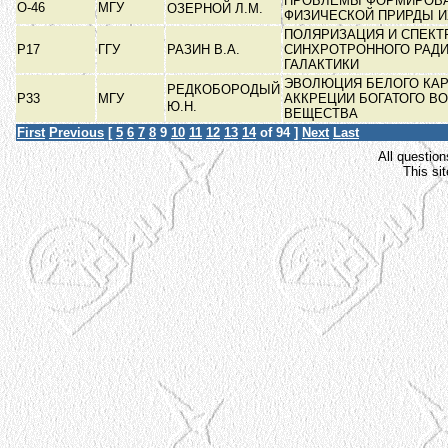
ПРОБЛЕМЫ ФОРМИРОВА
О-46
МГУ
ОЗЕРНОЙ Л.М.
ФИЗИЧЕСКОЙ ПРИРДЫ 
ПОЛЯРИЗАЦИЯ И СПЕКТ
Р17
ГГУ
РАЗИН В.А.
СИНХРОТРОННОГО РАД
ГАЛАКТИКИ
ЭВОЛЮЦИЯ БЕЛОГО КАР
РЕДКОБОРОДЫЙ
Р33
МГУ
АККРЕЦИИ БОГАТОГО В
Ю.Н.
ВЕЩЕСТВА
First
Previous
[
5
6
7
8
9
10
11
12
13
14
of 94 ]
Next
Last
All question
This si