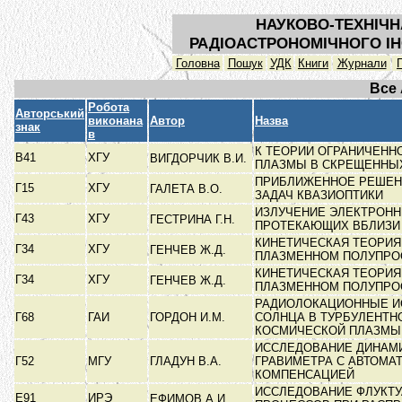
НАУКОВО-ТЕХНІЧН
РАДІОАСТРОНОМІЧНОГО ІН
Головна
Пошук
УДК
Книги
Журнали
Все
Робота
Авторський
виконана
Автор
Назва
знак
в
К ТЕОРИИ ОГРАНИЧЕНН
В41
ХГУ
ВИГДОРЧИК В.И.
ПЛАЗМЫ В СКРЕЩЕННЫ
ПРИБЛИЖЕННОЕ РЕШЕН
Г15
ХГУ
ГАЛЕТА В.О.
ЗАДАЧ КВАЗИОПТИКИ
ИЗЛУЧЕНИЕ ЭЛЕКТРОНН
Г43
ХГУ
ГЕСТРИНА Г.Н.
ПРОТЕКАЮЩИХ ВБЛИЗ
КИНЕТИЧЕСКАЯ ТЕОРИЯ
Г34
ХГУ
ГЕНЧЕВ Ж.Д.
ПЛАЗМЕННОМ ПОЛУПРО
КИНЕТИЧЕСКАЯ ТЕОРИЯ
Г34
ХГУ
ГЕНЧЕВ Ж.Д.
ПЛАЗМЕННОМ ПОЛУПРО
РАДИОЛОКАЦИОННЫЕ И
Г68
ГАИ
ГОРДОН И.М.
СОЛНЦА В ТУРБУЛЕНТН
КОСМИЧЕСКОЙ ПЛАЗМ
ИССЛЕДОВАНИЕ ДИНАМ
Г52
МГУ
ГЛАДУН В.А.
ГРАВИМЕТРА С АВТОМА
КОМПЕНСАЦИЕЙ
ИССЛЕДОВАНИЕ ФЛУКТ
Е91
ИРЭ
ЕФИМОВ А.И.