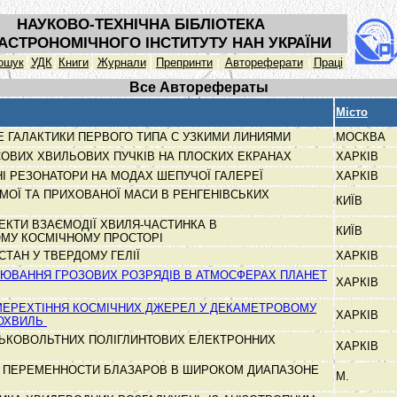
НАУКОВО-ТЕХНІЧНА БІБЛІОТЕКА
АСТРОНОМІЧНОГО ІНСТИТУТУ НАН УКРАЇНИ
ошук
УДК
Книги
Журнали
Препринти
Автореферати
Праці
Все Авторефераты
Місто
 ГАЛАКТИКИ ПЕРВОГО ТИПА С УЗКИМИ ЛИНИЯМИ
МОСКВА
СОВИХ ХВИЛЬОВИХ ПУЧКІВ НА ПЛОСКИХ ЕКРАНАХ
ХАРКІВ
І РЕЗОНАТОРИ НА МОДАХ ШЕПУЧОЇ ГАЛЕРЕЇ
ХАРКІВ
МОЇ ТА ПРИХОВАНОЇ МАСИ В РЕНГЕНІВСЬКИХ
КИЇВ
ЕКТИ ВЗАЄМОДІЇ ХВИЛЯ-ЧАСТИНКА В
КИЇВ
МУ КОСМІЧНОМУ ПРОСТОРІ
СТАН У ТВЕРДОМУ ГЕЛІЇ
ХАРКІВ
ЮВАННЯ ГРОЗОВИХ РОЗРЯДІВ В АТМОСФЕРАХ ПЛАНЕТ
ХАРКІВ
МЕРЕХТІННЯ КОСМІЧНИХ ДЖЕРЕЛ У ДЕКАМЕТРОВОМУ
ХАРКІВ
ІОХВИЛЬ
ЬКОВОЛЬТНИХ ПОЛІГЛИНТОВИХ ЕЛЕКТРОННИХ
ХАРКІВ
 ПЕРЕМЕННОСТИ БЛАЗАРОВ В ШИРОКОМ ДИАПАЗОНЕ
М.