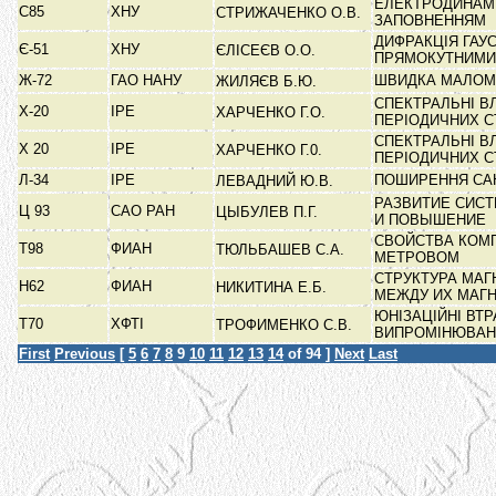
ЕЛЕКТРОДИНАМ
С85
ХНУ
СТРИЖАЧЕНКО О.В.
ЗАПОВНЕННЯМ
ДИФРАКЦІЯ ГАУ
Є-51
ХНУ
ЄЛІСЕЄВ О.О.
ПРЯМОКУТНИМИ
Ж-72
ГАО НАНУ
ШВИДКА МАЛОМ
ЖИЛЯЄВ Б.Ю.
СПЕКТРАЛЬНІ В
Х-20
ІРЕ
ХАРЧЕНКО Г.О.
ПЕРІОДИЧНИХ 
СПЕКТРАЛЬНІ В
Х 20
ІРЕ
ХАРЧЕНКО Г.0.
ПЕРІОДИЧНИХ 
Л-34
ІРЕ
ПОШИРЕННЯ СА
ЛЕВАДНИЙ Ю.В.
РАЗВИТИЕ СИС
Ц 93
САО РАН
ЦЫБУЛЕВ П.Г.
И ПОВЫШЕНИЕ
СВОЙСТВА КОМ
Т98
ФИАН
ТЮЛЬБАШЕВ С.А.
МЕТРОВОМ
СТРУКТУРА МА
Н62
ФИАН
НИКИТИНА Е.Б.
МЕЖДУ ИХ МАГ
ЮНІЗАЦІЙНІ ВТР
Т70
ХФТІ
ТРОФИМЕНКО С.В.
ВИПРОМІНЮВА
First
Previous
[
5
6
7
8
9
10
11
12
13
14
of 94 ]
Next
Last