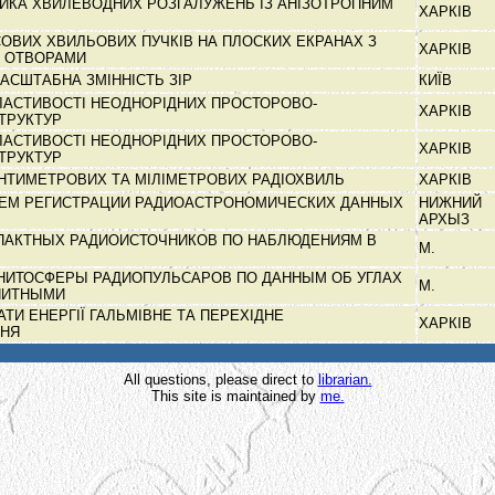
ИКА ХВИЛЕВОДНИХ РОЗГАЛУЖЕНЬ ІЗ АНІЗОТРОПНИМ
ХАРКІВ
СОВИХ ХВИЛЬОВИХ ПУЧКІВ НА ПЛОСКИХ ЕКРАНАХ З
ХАРКІВ
 ОТВОРАМИ
АСШТАБНА ЗМІННІСТЬ ЗІР
КИЇВ
ЛАСТИВОСТІ НЕОДНОРІДНИХ ПРОСТОРОВО-
ХАРКІВ
СТРУКТУР
ЛАСТИВОСТІ НЕОДНОРІДНИХ ПРОСТОРОВО-
ХАРКІВ
СТРУКТУР
НТИМЕТРОВИХ ТА МІЛІМЕТРОВИХ РАДІОХВИЛЬ
ХАРКІВ
ТЕМ РЕГИСТРАЦИИ РАДИОАСТРОНОМИЧЕСКИХ ДАННЫХ
НИЖНИЙ
АРХЫЗ
ПАКТНЫХ РАДИОИСТОЧНИКОВ ПО НАБЛЮДЕНИЯМ В
М.
ГНИТОСФЕРЫ РАДИОПУЛЬСАРОВ ПО ДАННЫМ ОБ УГЛАХ
М.
НИТНЫМИ
АТИ ЕНЕРГІЇ ГАЛЬМІВНЕ ТА ПЕРЕХІДНЕ
ХАРКІВ
ННЯ
All questions, please direct to
librarian.
This site is maintained by
me.