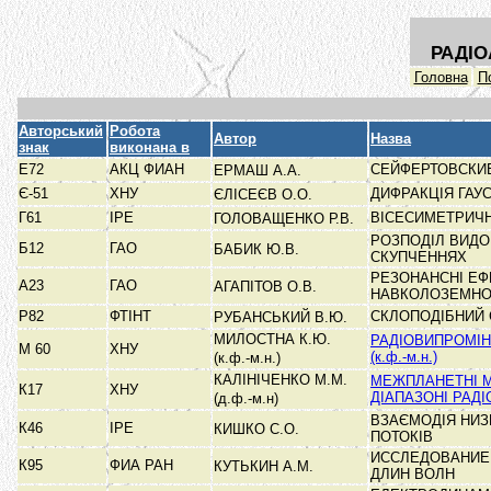
РАДІО
Головна
П
Авторський
Робота
Автор
Назва
знак
виконана в
Е72
АКЦ ФИАН
СЕЙФЕРТОВСКИЕ
ЕРМАШ А.А.
Є-51
ХНУ
ДИФРАКЦІЯ ГАУ
ЄЛІСЕЄВ О.О.
Г61
ІРЕ
ВІСЕСИМЕТРИЧН
ГОЛОВАЩЕНКО Р.В.
РОЗПОДІЛ ВИДО
Б12
ГАО
БАБИК Ю.В.
СКУПЧЕННЯХ
РЕЗОНАНСНІ ЕФ
А23
ГАО
АГАПІТОВ О.В.
НАВКОЛОЗЕМНО
Р82
ФТІНТ
СКЛОПОДІБНИЙ 
РУБАНСЬКИЙ В.Ю.
МИЛОСТНА К.Ю.
РАДІОВИПРОМІН
М 60
ХНУ
(к.ф.-м.н.)
(к.ф.-м.н.)
КАЛІНІЧЕНКО М.М.
МЕЖПЛАНЕТНІ 
К17
ХНУ
ДІАПАЗОНІ РАД
(д.ф.-м.н)
ВЗАЄМОДІЯ НИЗ
К46
ІРЕ
КИШКО С.О.
ПОТОКІВ
ИССЛЕДОВАНИЕ
К95
ФИА РАН
КУТЬКИН А.М.
ДЛИН ВОЛН