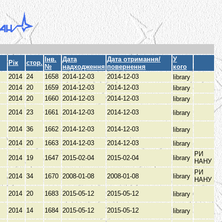
Інв.
Дата
Дата отримання/
У
Рік
стор.
№
надходження
повернення
кого
2014
24
1658
2014-12-03
2014-12-03
library
2014
20
1659
2014-12-03
2014-12-03
library
2014
20
1660
2014-12-03
2014-12-03
library
2014
23
1661
2014-12-03
2014-12-03
library
2014
36
1662
2014-12-03
2014-12-03
library
2014
20
1663
2014-12-03
2014-12-03
library
РИ
2014
19
1647
2015-02-04
2015-02-04
library
НАНУ
РИ
2014
34
1670
2008-01-08
2008-01-08
library
НАНУ
2014
20
1683
2015-05-12
2015-05-12
library
2014
14
1684
2015-05-12
2015-05-12
library